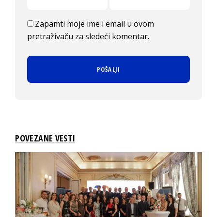
Zapamti moje ime i email u ovom
pretraživaču za sledeći komentar.
POVEZANE VESTI