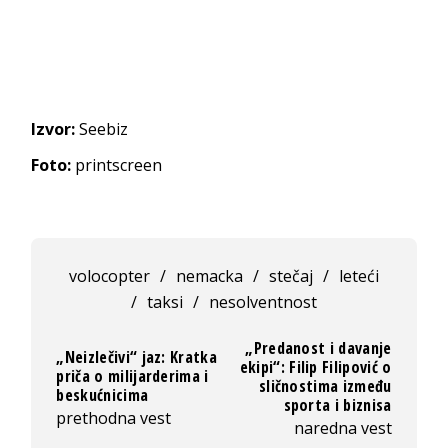
Izvor:
Seebiz
Foto:
printscreen
volocopter
/
nemacka
/
stečaj
/
leteći
/
taksi
/
nesolventnost
„Predanost i davanje
„Neizlečivi“ jaz: Kratka
ekipi“: Filip Filipović o
priča o milijarderima i
sličnostima između
beskućnicima
sporta i biznisa
prethodna vest
naredna vest