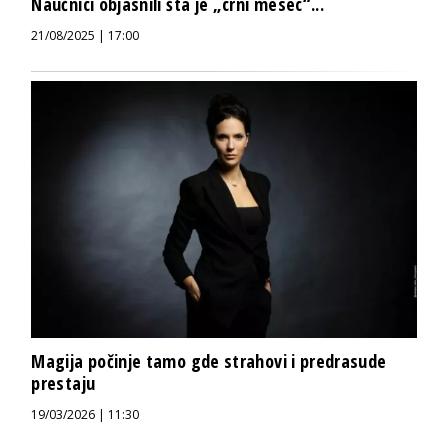
Naučnici objasnili šta je „crni mesec“...
21/08/2025 | 17:00
Magija počinje tamo gde strahovi i predrasude
prestaju
19/03/2026 | 11:30