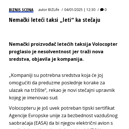
BIZNIS SCENA
autor
BIZLife
04/01/2025 | 12:30
0
Nemački leteći taksi „leti“ ka stečaju
Nemački proizvođač letećih taksija Volocopter
proglasio je nesolventnost jer traži nova
sredstva, objavila je kompanija.
„Kompaniji su potrebna sredstva koja će joj
omogućiti da preduzme poslednje korake za
ulazak na tržište“, rekao je novi stečajni upravnik
kojeg je imenovao sud.
Volocopteru je još uvek potreban tipski sertifikat
Agencije Evropske unije za bezbednost vazdušnog
saobraćaja (EASA) da bi njegov električni avion s