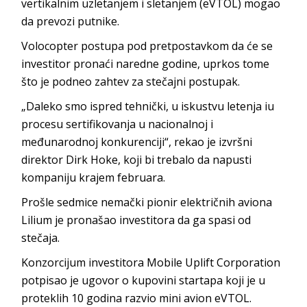
vertikalnim uzletanjem i sletanjem (eVTOL) mogao
da prevozi putnike.
Volocopter postupa pod pretpostavkom da će se
investitor pronaći naredne godine, uprkos tome
što je podneo zahtev za stečajni postupak.
„Daleko smo ispred tehnički, u iskustvu letenja iu
procesu sertifikovanja u nacionalnoj i
međunarodnoj konkurenciji“, rekao je izvršni
direktor Dirk Hoke, koji bi trebalo da napusti
kompaniju krajem februara.
Prošle sedmice nemački pionir električnih aviona
Lilium je pronašao investitora da ga spasi od
stečaja.
Konzorcijum investitora Mobile Uplift Corporation
potpisao je ugovor o kupovini startapa koji je u
proteklih 10 godina razvio mini avion eVTOL.