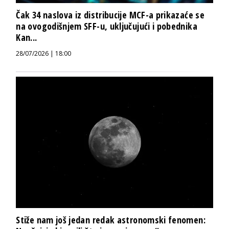
Čak 34 naslova iz distribucije MCF-a prikazaće se
na ovogodišnjem SFF-u, uključujući i pobednika
Kan...
28/07/2026 | 18:00
Stiže nam još jedan redak astronomski fenomen: