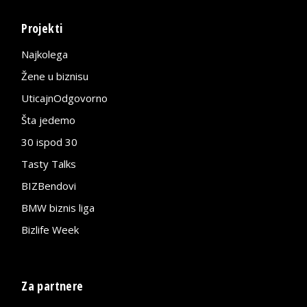
Projekti
Najkolega
Žene u biznisu
UticajnOdgovorno
Šta jedemo
30 ispod 30
Tasty Talks
BIZBendovi
BMW biznis liga
Bizlife Week
Za partnere