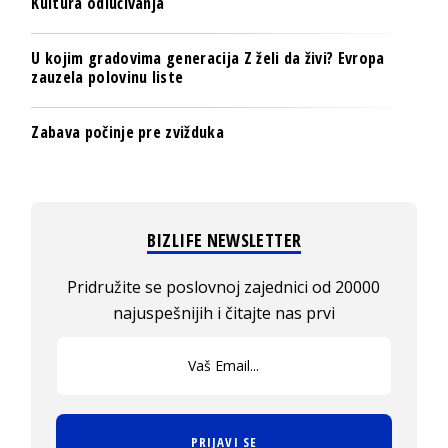
Kultura odlučivanja
U kojim gradovima generacija Z želi da živi? Evropa
zauzela polovinu liste
Zabava počinje pre zvižduka
BIZLIFE NEWSLETTER
Pridružite se poslovnoj zajednici od 20000
najuspešnijih i čitajte nas prvi
PRIJAVI SE