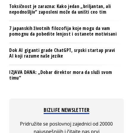
Toksičnost je zarazna: Kako jedan „briljantan, ali
nepodnošljiv“ zaposleni može da uništi ceo tim
7 japanskih životnih filozofija koje mogu da vam
pomognu da pobedite lenjost i ostanete motivisani
Dok AI giganti grade ChatGPT, srpski startap pravi
AI koji razume naše jezike
IZJAVA DANA: „Dobar direktor mora da služi svom
timu“
BIZLIFE NEWSLETTER
Pridružite se poslovnoj zajednici od 20000
najuspešnijih i čitajte nas prvi