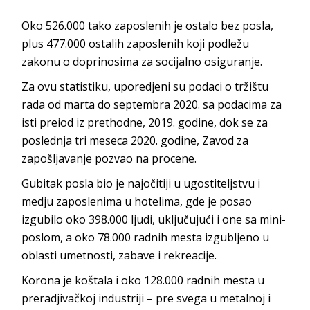
Oko 526.000 tako zaposlenih je ostalo bez posla,
plus 477.000 ostalih zaposlenih koji podležu
zakonu o doprinosima za socijalno osiguranje.
Za ovu statistiku, uporedjeni su podaci o tržištu
rada od marta do septembra 2020. sa podacima za
isti preiod iz prethodne, 2019. godine, dok se za
poslednja tri meseca 2020. godine, Zavod za
zapošljavanje pozvao na procene.
Gubitak posla bio je najočitiji u ugostiteljstvu i
medju zaposlenima u hotelima, gde je posao
izgubilo oko 398.000 ljudi, uključujući i one sa mini-
poslom, a oko 78.000 radnih mesta izgubljeno u
oblasti umetnosti, zabave i rekreacije.
Korona je koštala i oko 128.000 radnih mesta u
preradjivačkoj industriji – pre svega u metalnoj i