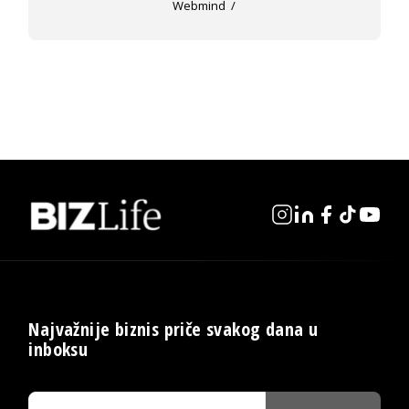
Webmind
Najvažnije biznis priče svakog dana u
inboksu