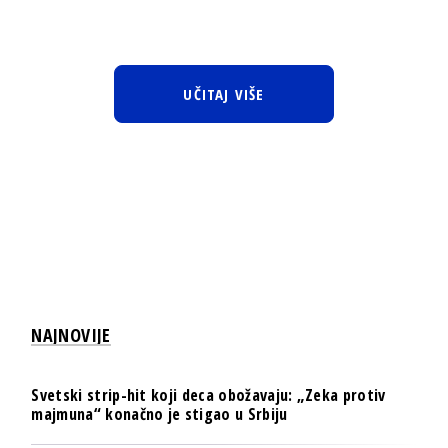
UČITAJ VIŠE
NAJNOVIJE
Svetski strip-hit koji deca obožavaju: „Zeka protiv
majmuna“ konačno je stigao u Srbiju