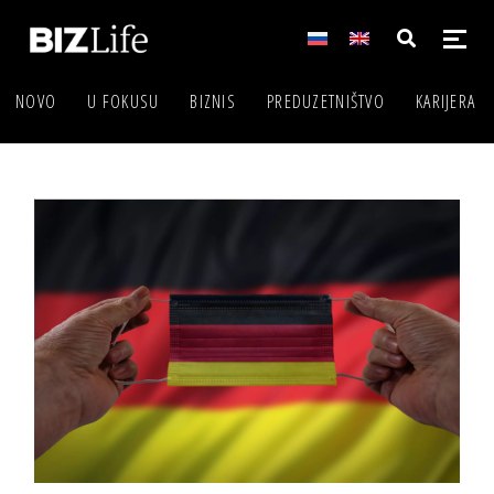
NOVO
U FOKUSU
BIZNIS
PREDUZETNIŠTVO
KARIJERA