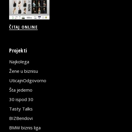
ČITAJ ONLINE
Projekti
Najkolega
Žene u biznisu
UticajnOdgovorno
Šta jedemo
30 ispod 30
Tasty Talks
BIZBendovi
BMW biznis liga