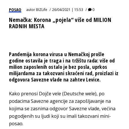
POSAO
autor
BIZLife
26/04/2021 | 15:53
0
Nemačka: Korona „pojela“ više od MILION
RADNIH MESTA
Pandemija korona virusa u Nemačkoj prošle
godine ostavila je traga i na tržištu rada: više od
milion zaposlenih ostalo je bez posla, uprkos
milijardama za takozvani skraćeni rad, proizlazi iz
odgovora Savezne vlade na zahtev Levice.
Kako prenosi Dojče vele (Deutsche wele), po
podacima Savezne agencije za zapošljavanje na
kojima se zasnima odgovor Savezne vlade, većina
pogodjenih su ljudi koji su imali takozvani mini-
posao.