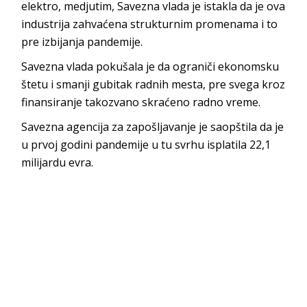
elektro, medjutim, Savezna vlada je istakla da je ova
industrija zahvaćena strukturnim promenama i to
pre izbijanja pandemije.
Savezna vlada pokušala je da ograniči ekonomsku
štetu i smanji gubitak radnih mesta, pre svega kroz
finansiranje takozvano skraćeno radno vreme.
Savezna agencija za zapošljavanje je saopštila da je
u prvoj godini pandemije u tu svrhu isplatila 22,1
milijardu evra.