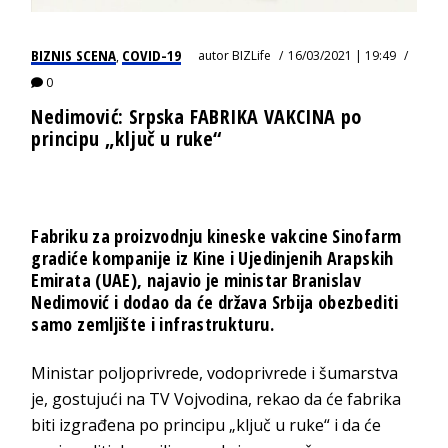
BIZNIS SCENA
COVID-19
autor
BIZLife
16/03/2021 | 19:49
,
0
Nedimović: Srpska FABRIKA VAKCINA po
principu „ključ u ruke“
Fabriku za proizvodnju kineske vakcine Sinofarm
gradiće kompanije iz Kine i Ujedinjenih Arapskih
Emirata (UAE), najavio je ministar Branislav
Nedimović i dodao da će država Srbija obezbediti
samo zemljište i infrastrukturu.
Ministar poljoprivrede, vodoprivrede i šumarstva
je, gostujući na TV Vojvodina, rekao da će fabrika
biti izgrađena po principu „ključ u ruke“ i da će