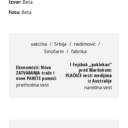
Izvor:
Beta
Foto:
Beta
vakcina
/
Srbija
/
nedimovic
/
Sinofarm
/
fabrika
I Fejsbuk „poklekao“
Ekonomisti: Nova
pred Mardokom:
ZATVARANJA traže i
PLAĆAĆE vesti medijima
nove PAKETE pomoći
iz Australije
prethodna vest
naredna vest