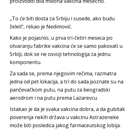
proizvoditi dva miliona vakcina mesečno.
„To će biti dosta za Srbiju i susede, ako budu
želeli“, rekao je Nedimović.
Kako je pojasnio, u prva tri-četiri meseca po
otvaranju fabrike vakcina će se samo pakovati u
Srbiji, dok se ne osvoji tehnologija za jednu
komponentu.
Za sada se, prema njegovim rečima, razmatra
jedna od pet lokacija, a tri do sada poznate su na
pančevačkom putu, na putu za beogradski
aerodrom i na putu prema Lazarevcu.
Istakao je da je svaka vakcina dobra, a da gubitak
poverenja nekih država u vakcinu Astrazeneke
može biti posledica jakog farmaceutskog lobija.