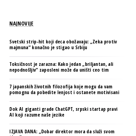
NAJNOVIJE
Svetski strip-hit koji deca obožavaju: „Zeka protiv
majmuna“ konačno je stigao u Srbiju
Toksičnost je zarazna: Kako jedan „briljantan, ali
nepodnošljiv“ zaposleni može da uništi ceo tim
7 japanskih životnih filozofija koje mogu da vam
pomognu da pobedite lenjost i ostanete motivisani
Dok AI giganti grade ChatGPT, srpski startap pravi
AI koji razume naše jezike
IZJAVA DANA: „Dobar direktor mora da služi svom