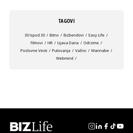
TAGOVI
30 Ispod 30
Bitno
Bizbendovi
Easy Life
Filmovi
HR
Izjava Dana
Odrzime
Poslovne Vesti
Putovanja
Važno
Wannabe
Webmind