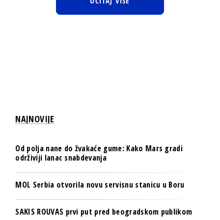
UČITAJ VIŠE
NAJNOVIJE
Od polja nane do žvakaće gume: Kako Mars gradi
održiviji lanac snabdevanja
MOL Serbia otvorila novu servisnu stanicu u Boru
SAKIS ROUVAS prvi put pred beogradskom publikom