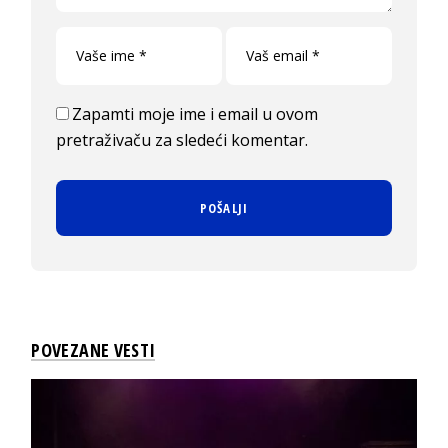
Zapamti moje ime i email u ovom
pretraživaču za sledeći komentar.
POVEZANE VESTI