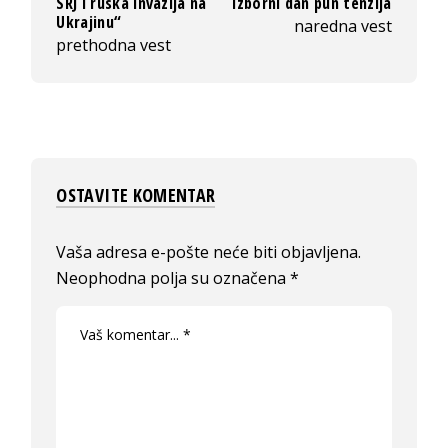
SRJ i ruska invazija na
izborni dan pun tenzija
Ukrajinu“
naredna vest
prethodna vest
OSTAVITE KOMENTAR
Vaša adresa e-pošte neće biti objavljena.
Neophodna polja su označena
*