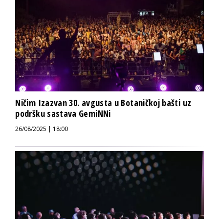
Ničim Izazvan 30. avgusta u Botaničkoj bašti uz
podršku sastava GemiNNi
26/08/2025 | 18:00