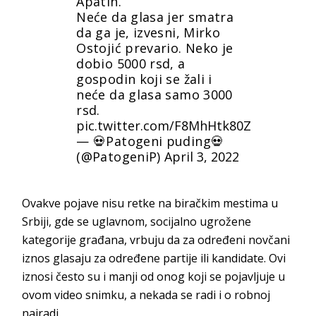
Apatin.
Neće da glasa jer smatra
da ga je, izvesni, Mirko
Ostojić prevario. Neko je
dobio 5000 rsd, a
gospodin koji se žali i
neće da glasa samo 3000
rsd.
pic.twitter.com/F8MhHtk80Z
— 💀Patogeni puding💀
(@PatogeniP)
April 3, 2022
Ovakve pojave nisu retke na biračkim mestima u
Srbiji, gde se uglavnom, socijalno ugrožene
kategorije građana, vrbuju da za određeni novčani
iznos glasaju za određene partije ili kandidate. Ovi
iznosi često su i manji od onog koji se pojavljuje u
ovom video snimku, a nekada se radi i o robnoj
najradi.