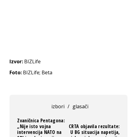
Izvor:
BIZLife
Foto:
BIZLife; Beta
izbori
/
glasači
Zvaničnica Pentagona:
„Nije isto vojna
CRTA objavila rezultate:
intervencija NATO na
U BG situacija napetija,