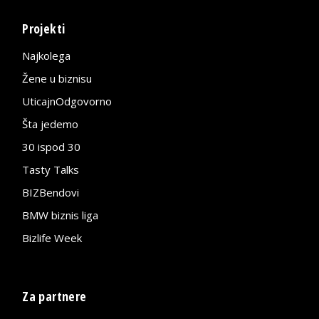
Projekti
Najkolega
Žene u biznisu
UticajnOdgovorno
Šta jedemo
30 ispod 30
Tasty Talks
BIZBendovi
BMW biznis liga
Bizlife Week
Za partnere