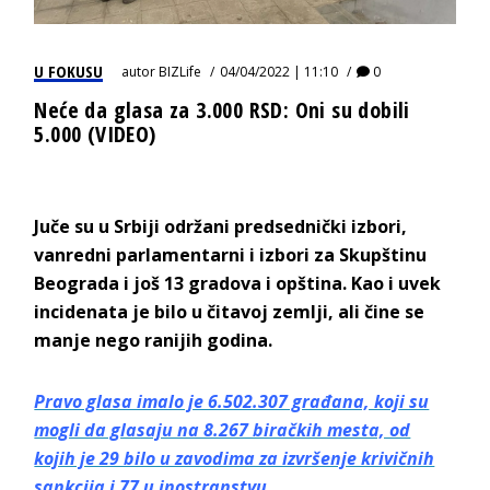
U FOKUSU
autor
BIZLife
04/04/2022 | 11:10
0
Neće da glasa za 3.000 RSD: Oni su dobili
5.000 (VIDEO)
Juče su u Srbiji održani predsednički izbori,
vanredni parlamentarni i izbori za Skupštinu
Beograda i još 13 gradova i opština. Kao i uvek
incidenata je bilo u čitavoj zemlji, ali čine se
manje nego ranijih godina.
Pravo glasa imalo je 6.502.307 građana, koji su
mogli da glasaju na 8.267 biračkih mesta, od
kojih je 29 bilo u zavodima za izvršenje krivičnih
sankcija i 77 u inostranstvu.