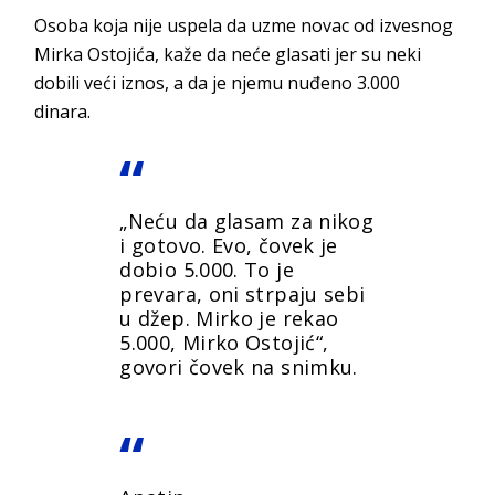
Osoba koja nije uspela da uzme novac od izvesnog
Mirka Ostojića, kaže da neće glasati jer su neki
dobili veći iznos, a da je njemu nuđeno 3.000
dinara.
„Neću da glasam za nikog
i gotovo. Evo, čovek je
dobio 5.000. To je
prevara, oni strpaju sebi
u džep. Mirko je rekao
5.000, Mirko Ostojić“,
govori čovek na snimku.