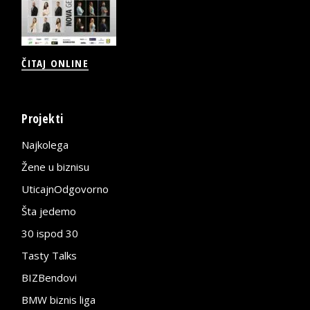
ČITAJ ONLINE
Projekti
Najkolega
Žene u biznisu
UticajnOdgovorno
Šta jedemo
30 ispod 30
Tasty Talks
BIZBendovi
BMW biznis liga