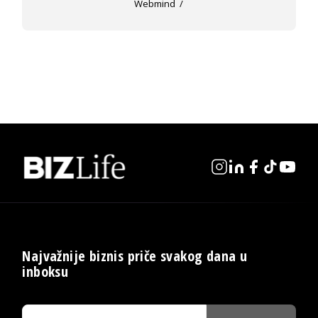
Webmind
Najvažnije biznis priče svakog dana u
inboksu