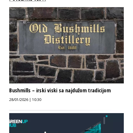
Bushmills – irski viski sa najdužom tradicijom
28/01/2026 | 10:30