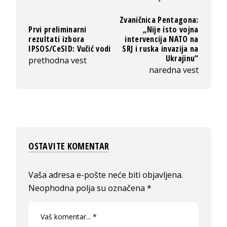
Zvaničnica Pentagona:
Prvi preliminarni
„Nije isto vojna
rezultati izbora
intervencija NATO na
IPSOS/CeSID: Vučić vodi
SRJ i ruska invazija na
Ukrajinu“
prethodna vest
naredna vest
OSTAVITE KOMENTAR
Vaša adresa e-pošte neće biti objavljena.
Neophodna polja su označena
*