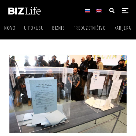
NOVO
U FOKUSU
BIZNIS
PREDUZETNIŠTVO
KARIJERA