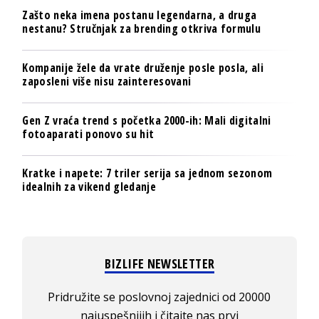
Zašto neka imena postanu legendarna, a druga
nestanu? Stručnjak za brending otkriva formulu
Kompanije žele da vrate druženje posle posla, ali
zaposleni više nisu zainteresovani
Gen Z vraća trend s početka 2000-ih: Mali digitalni
fotoaparati ponovo su hit
Kratke i napete: 7 triler serija sa jednom sezonom
idealnih za vikend gledanje
BIZLIFE NEWSLETTER
Pridružite se poslovnoj zajednici od 20000
najuspešnijih i čitajte nas prvi