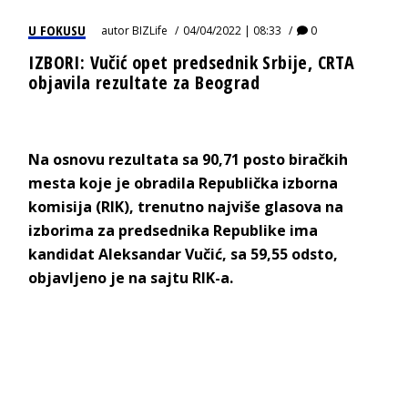
U FOKUSU
autor
BIZLife
04/04/2022 | 08:33
0
IZBORI: Vučić opet predsednik Srbije, CRTA
objavila rezultate za Beograd
Na osnovu rezultata sa 90,71 posto biračkih
mesta koje je obradila Republička izborna
komisija (RIK), trenutno najviše glasova na
izborima za predsednika Republike ima
kandidat Aleksandar Vučić, sa 59,55 odsto,
objavljeno je na sajtu RIK-a.