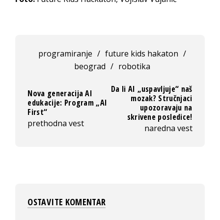
programiranje
/
future kids hakaton
/
beograd
/
robotika
Da li AI „uspavljuje“ naš
Nova generacija AI
mozak? Stručnjaci
edukacije: Program „AI
upozoravaju na
First“
skrivene posledice!
prethodna vest
naredna vest
OSTAVITE KOMENTAR