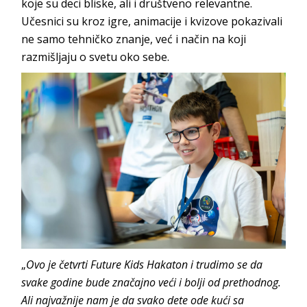
koje su deci bliske, ali i društveno relevantne.
Učesnici su kroz igre, animacije i kvizove pokazivali
ne samo tehničko znanje, već i način na koji
razmišljaju o svetu oko sebe.
„
Ovo je četvrti Future Kids Hakaton i trudimo se da
svake godine bude značajno veći i bolji od prethodnog.
Ali najvažnije nam je da svako dete ode kući sa