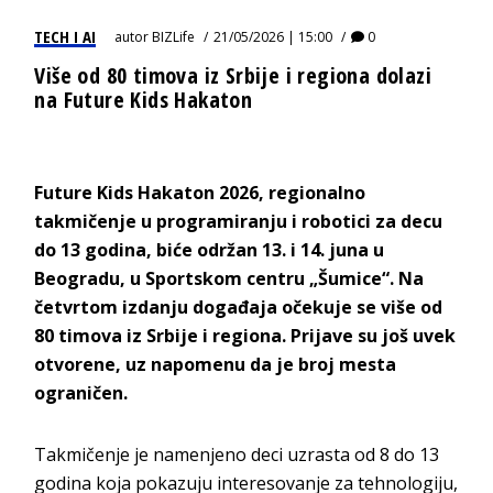
TECH I AI
autor
BIZLife
21/05/2026 | 15:00
0
Više od 80 timova iz Srbije i regiona dolazi
na Future Kids Hakaton
Future Kids Hakaton 2026, regionalno
takmičenje u programiranju i robotici za decu
do 13 godina, biće održan 13. i 14. juna u
Beogradu, u Sportskom centru „Šumice“. Na
četvrtom izdanju događaja očekuje se više od
80 timova iz Srbije i regiona. Prijave su još uvek
otvorene, uz napomenu da je broj mesta
ograničen.
Takmičenje je namenjeno deci uzrasta od 8 do 13
godina koja pokazuju interesovanje za tehnologiju,