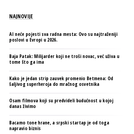
NAJNOVIJE
AI neće pojesti sva radna mesta: Ovo su najtraženiji
poslovi u Evropi u 2026.
Baja Patak: Milijarder koji ne troši novac, već uživa u
tome što ga ima
Kako je jedan strip zauvek promenio Betmena: Od
šaljivog superheroja do mračnog osvetnika
Osam filmova koji su predvideli budućnost u kojoj
danas živimo
Bacamo tone hrane, a srpski startap je od toga
napravio biznis