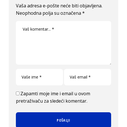
Vaša adresa e-pošte neće biti objavljena.
Neophodna polja su označena
*
Zapamti moje ime i email u ovom
pretraživaču za sledeći komentar.