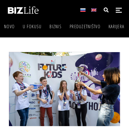
NOVO
U FOKUSU
BIZNIS
PREDUZETNIŠTVO
KARIJERA