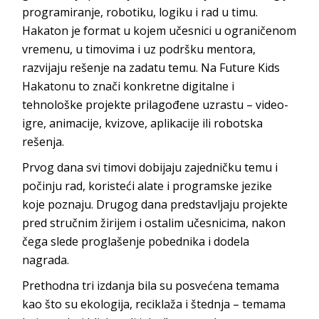
programiranje, robotiku, logiku i rad u timu.
Hakaton je format u kojem učesnici u ograničenom
vremenu, u timovima i uz podršku mentora,
razvijaju rešenje na zadatu temu. Na Future Kids
Hakatonu to znači konkretne digitalne i
tehnološke projekte prilagođene uzrastu – video-
igre, animacije, kvizove, aplikacije ili robotska
rešenja.
Prvog dana svi timovi dobijaju zajedničku temu i
počinju rad, koristeći alate i programske jezike
koje poznaju. Drugog dana predstavljaju projekte
pred stručnim žirijem i ostalim učesnicima, nakon
čega slede proglašenje pobednika i dodela
nagrada.
Prethodna tri izdanja bila su posvećena temama
kao što su ekologija, reciklaža i štednja – temama