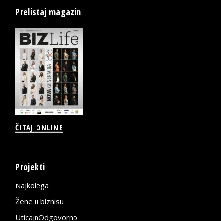
Prelistaj magazin
ČITAJ ONLINE
Projekti
Najkolega
Žene u biznisu
UticajnOdgovorno