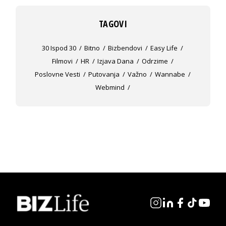
TAGOVI
30 Ispod 30
Bitno
Bizbendovi
Easy Life
Filmovi
HR
Izjava Dana
Odrzime
Poslovne Vesti
Putovanja
Važno
Wannabe
Webmind