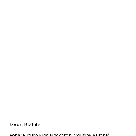
Izvor:
BIZLife
Foto:
Future Kids Hackaton, Vojislav Vujanić