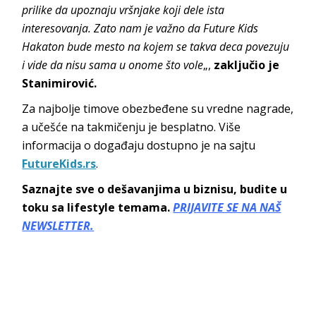
prilike da upoznaju vršnjake koji dele ista
interesovanja. Zato nam je važno da Future Kids
Hakaton bude mesto na kojem se takva deca povezuju
i vide da nisu sama u onome što vole
„,
zaključio je
Stanimirović.
Za najbolje timove obezbeđene su vredne nagrade,
a učešće na takmičenju je besplatno. Više
informacija o događaju dostupno je na sajtu
FutureKids.rs
.
Saznajte sve o dešavanjima u biznisu, budite u
toku sa lifestyle temama.
PRIJAVITE SE NA NAŠ
NEWSLETTER.