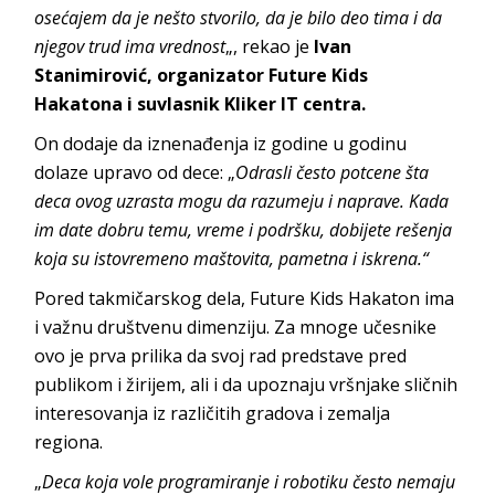
osećajem da je nešto stvorilo, da je bilo deo tima i da
njegov trud ima vrednost
„, rekao je
Ivan
Stanimirović, organizator Future Kids
Hakatona i suvlasnik Kliker IT centra.
On dodaje da iznenađenja iz godine u godinu
dolaze upravo od dece: „
Odrasli često potcene šta
deca ovog uzrasta mogu da razumeju i naprave. Kada
im date dobru temu, vreme i podršku, dobijete rešenja
koja su istovremeno maštovita, pametna i iskrena.“
Pored takmičarskog dela, Future Kids Hakaton ima
i važnu društvenu dimenziju. Za mnoge učesnike
ovo je prva prilika da svoj rad predstave pred
publikom i žirijem, ali i da upoznaju vršnjake sličnih
interesovanja iz različitih gradova i zemalja
regiona.
„
Deca koja vole programiranje i robotiku često nemaju