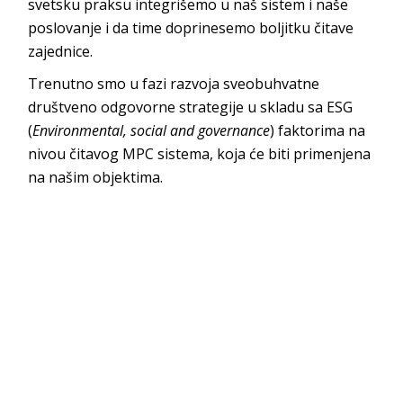
svetsku praksu integrišemo u naš sistem i naše
poslovanje i da time doprinesemo boljitku čitave
zajednice.
Trenutno smo u fazi razvoja sveobuhvatne
društveno odgovorne strategije u skladu sa ESG
(
Environmental, social and governance
) faktorima na
nivou čitavog MPC sistema, koja će biti primenjena
na našim objektima.