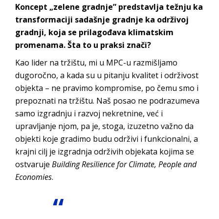
Koncept „zelene gradnje” predstavlja težnju ka
transformaciji sadašnje gradnje ka održivoj
gradnji, koja se prilagođava klimatskim
promenama. Šta to u praksi znači?
Kao lider na tržištu, mi u MPC-u razmišljamo
dugoročno, a kada su u pitanju kvalitet i održivost
objekta – ne pravimo kompromise, po čemu smo i
prepoznati na tržištu. Naš posao ne podrazumeva
samo izgradnju i razvoj nekretnine, već i
upravljanje njom, pa je, stoga, izuzetno važno da
objekti koje gradimo budu održivi i funkcionalni, a
krajni cilj je izgradnja održivih objekata kojima se
ostvaruje
Building Resilience for Climate, People and
Economies
.