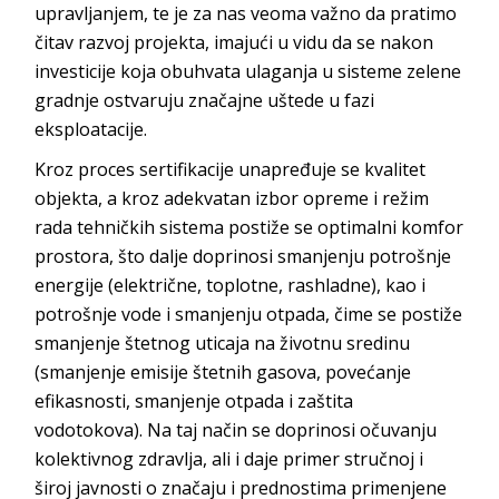
upravljanjem, te je za nas veoma važno da pratimo
čitav razvoj projekta, imajući u vidu da se nakon
investicije koja obuhvata ulaganja u sisteme zelene
gradnje ostvaruju značajne uštede u fazi
eksploatacije.
Kroz proces sertifikacije unapređuje se kvalitet
objekta, a kroz adekvatan izbor opreme i režim
rada tehničkih sistema postiže se optimalni komfor
prostora, što dalje doprinosi smanjenju potrošnje
energije (električne, toplotne, rashladne), kao i
potrošnje vode i smanjenju otpada, čime se postiže
smanjenje štetnog uticaja na životnu sredinu
(smanjenje emisije štetnih gasova, povećanje
efikasnosti, smanjenje otpada i zaštita
vodotokova). Na taj način se doprinosi očuvanju
kolektivnog zdravlja, ali i daje primer stručnoj i
široj javnosti o značaju i prednostima primenjene