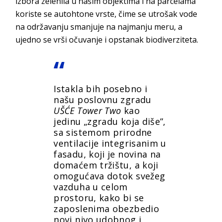
izbora zelenila u našim objektima i na parcelama
koriste se autohtone vrste, čime se utrošak vode
na održavanju smanjuje na najmanju meru, a
ujedno se vrši očuvanje i opstanak biodiverziteta.
Istakla bih posebno i
našu poslovnu zgradu
UŠĆE Tower Two
kao
jedinu „zgradu koja diše”,
sa sistemom prirodne
ventilacije integrisanim u
fasadu, koji je novina na
domaćem tržištu, a koji
omogućava dotok svežeg
vazduha u celom
prostoru, kako bi se
zaposlenima obezbedio
novi nivo udobnog i