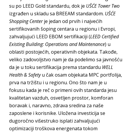
su po LEED Gold standardu, dok je
UŠĆE Tower Two
izgrađen u skladu sa BREEAM standardom.
UŠĆE
Shopping Center
je jedan od prvih i najvećih
sertifikovanih šoping centara u regionu i Evropi,
zahvaljujući LEED EBOM sertifikaciji (
LEED Certified
Existing Building: Operations and Maintenance
) u
oblasti postojećih, operativnih objekata. Takođe,
veliko zadovoljstvo nam je da podelimo sa javnošću
da je u toku sertifikacija prema standardu
WELL
Health & Safety
u čak osam objekata MPC portfolija,
prva na tržištu i u regionu. Ono što nam je u
fokusu kada je reč o primeni ovih standarda jesu
kvalitetan vazduh, osvetljen prostor, komforan
boravak i, naravno, zdrava sredina za naše
zaposlene i korisnike. Uložena investicija se
dugoročno višestruko isplati zahvaljujući
optimizaciji troškova energenata tokom