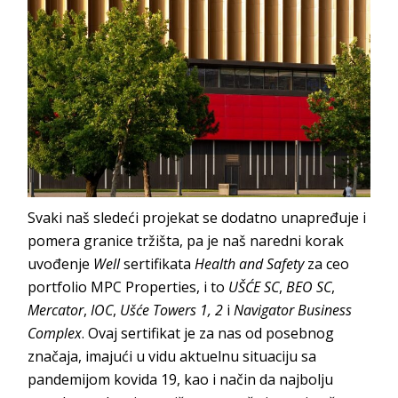
Svaki naš sledeći projekat se dodatno unapređuje i
pomera granice tržišta, pa je naš naredni korak
uvođenje
Well
sertifikata
Health and Safety
za ceo
portfolio MPC Properties, i to
UŠĆE SC
,
BEO SC
,
Mercator
,
IOC
,
Ušće Towers 1, 2
i
Navigator Business
Complex
. Ovaj sertifikat je za nas od posebnog
značaja, imajući u vidu aktuelnu situaciju sa
pandemijom kovida 19, kao i način da najbolju