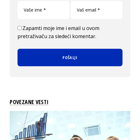
Zapamti moje ime i email u ovom
pretraživaču za sledeći komentar.
POVEZANE VESTI