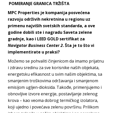
POMERANJE GRANICA TRŽIŠTA
MPC Properties je kompanija posvećena
razvoju održivih nekretnina u regionu uz
primenu najviših svetskih standarda, a ove
godine dobili ste i nagradu Saveta zelene
gradnje, kao i LEED GOLD sertifikat za
Navigator Business Center 2
. Šta je to što vi
implementirate u praksi?
Možemo se pohvaliti činjenicom da imamo prijatnu
i zdravu sredinu za sve korisnike naših objekata,
energetsku efikasnost u svim našim objektima, sa
smanjenim troškovima održavanja i smanjenom
emisijom ugljen-dioksida. Takođe, primenjujemo i
obnovljive izvore energije, postavljanje zelenog
krova – kao veoma dobrog termičkog izolatora,
koji ujedno i povećava zelenu površinu. Prilikom