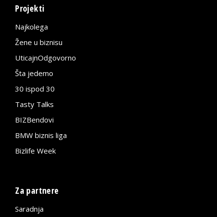
Projekti
Najkolega
Žene u biznisu
UticajnOdgovorno
Šta jedemo
30 ispod 30
Tasty Talks
BIZBendovi
BMW biznis liga
Bizlife Week
Za partnere
Saradnja