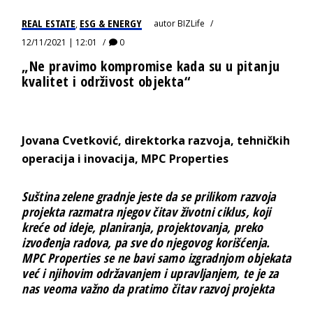
REAL ESTATE
ESG & ENERGY
autor
BIZLife
,
12/11/2021 | 12:01
0
„Ne pravimo kompromise kada su u pitanju
kvalitet i održivost objekta“
Jovana Cvetković, direktorka razvoja, tehničkih
operacija i inovacija, MPC Properties
Suština zelene gradnje jeste da se prilikom razvoja
projekta razmatra njegov čitav životni ciklus, koji
kreće od ideje, planiranja, projektovanja, preko
izvođenja radova, pa sve do njegovog korišćenja.
MPC Properties se ne bavi samo izgradnjom objekata
već i njihovim održavanjem i upravljanjem, te je za
nas veoma važno da pratimo čitav razvoj projekta