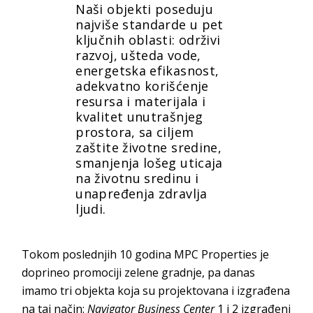
Naši objekti poseduju
najviše standarde u pet
ključnih oblasti: održivi
razvoj, ušteda vode,
energetska efikasnost,
adekvatno korišćenje
resursa i materijala i
kvalitet unutrašnjeg
prostora, sa ciljem
zaštite životne sredine,
smanjenja lošeg uticaja
na životnu sredinu i
unapređenja zdravlja
ljudi.
Tokom poslednjih 10 godina MPC Properties je
doprineo promociji zelene gradnje, pa danas
imamo tri objekta koja su projektovana i izgrađena
na taj način:
Navigator Business Center
1 i 2 izgrađeni