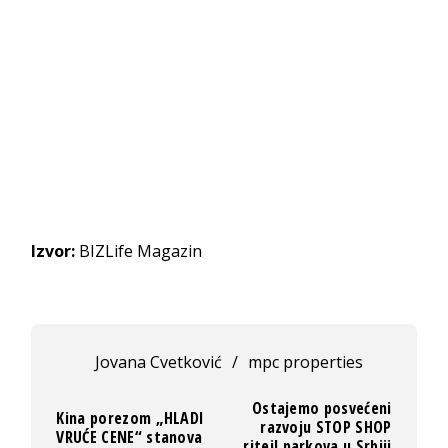
Izvor:
BIZLife Magazin
Jovana Cvetković
/
mpc properties
Ostajemo posvećeni
Kina porezom „HLADI
razvoju STOP SHOP
VRUĆE CENE“ stanova
ritejl parkova u Srbiji