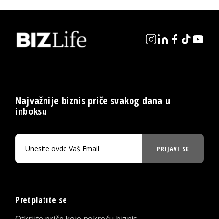
Najvažnije biznis priče svakog dana u
inboksu
PRIJAVI SE
Pretplatite se
Otkrijte priče koje pokreću biznis