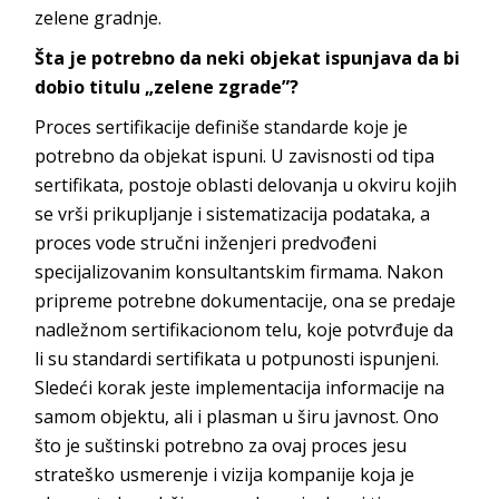
zelene gradnje.
Šta je potrebno da neki objekat ispunjava da bi
dobio titulu „zelene zgrade”?
Proces sertifikacije definiše standarde koje je
potrebno da objekat ispuni. U zavisnosti od tipa
sertifikata, postoje oblasti delovanja u okviru kojih
se vrši prikupljanje i sistematizacija podataka, a
proces vode stručni inženjeri predvođeni
specijalizovanim konsultantskim firmama. Nakon
pripreme potrebne dokumentacije, ona se predaje
nadležnom sertifikacionom telu, koje potvrđuje da
li su standardi sertifikata u potpunosti ispunjeni.
Sledeći korak jeste implementacija informacije na
samom objektu, ali i plasman u širu javnost. Ono
što je suštinski potrebno za ovaj proces jesu
strateško usmerenje i vizija kompanije koja je