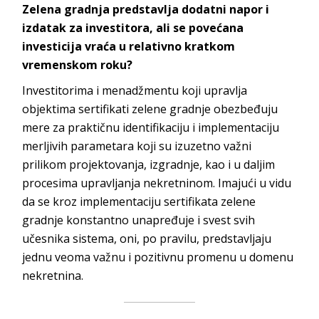
Zelena gradnja predstavlja dodatni napor i
izdatak za investitora, ali se povećana
investicija vraća u relativno kratkom
vremenskom roku?
Investitorima i menadžmentu koji upravlja
objektima sertifikati zelene gradnje obezbeđuju
mere za praktičnu identifikaciju i implementaciju
merljivih parametara koji su izuzetno važni
prilikom projektovanja, izgradnje, kao i u daljim
procesima upravljanja nekretninom. Imajući u vidu
da se kroz implementaciju sertifikata zelene
gradnje konstantno unapređuje i svest svih
učesnika sistema, oni, po pravilu, predstavljaju
jednu veoma važnu i pozitivnu promenu u domenu
nekretnina.