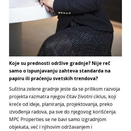
Koje su prednosti održive gradnje? Nije reč
samo o ispunjavanju zahteva standarda na
papiru ili praćenju svetskih trendova?
Suština zelene gradnje jeste da se prilikom razvoja
projekta razmatra njegov čitav životni ciklus, koji
kreće od ideje, planiranja, projektovanja, preko
izvođenja radova, pa sve do njegovog korišćenja.
MPC Properties se ne bavi samo izgradnjom
objekata, već i njihovim održavanjem i