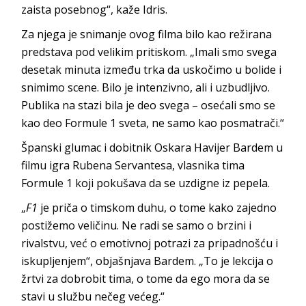
zaista posebnog“, kaže Idris.
Za njega je snimanje ovog filma bilo kao režirana
predstava pod velikim pritiskom. „Imali smo svega
desetak minuta između trka da uskočimo u bolide i
snimimo scene. Bilo je intenzivno, ali i uzbudljivo.
Publika na stazi bila je deo svega – osećali smo se
kao deo Formule 1 sveta, ne samo kao posmatrači.“
Španski glumac i dobitnik Oskara Havijer Bardem u
filmu igra Rubena Servantesa, vlasnika tima
Formule 1 koji pokušava da se uzdigne iz pepela.
„
F1
je priča o timskom duhu, o tome kako zajedno
postižemo veličinu. Ne radi se samo o brzini i
rivalstvu, već o emotivnoj potrazi za pripadnošću i
iskupljenjem“, objašnjava Bardem. „To je lekcija o
žrtvi za dobrobit tima, o tome da ego mora da se
stavi u službu nečeg većeg.“