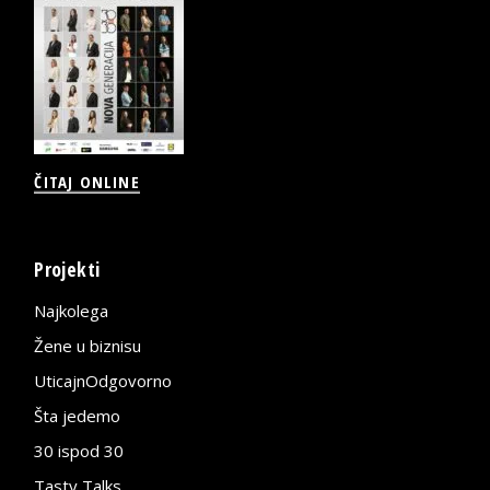
ČITAJ ONLINE
Projekti
Najkolega
Žene u biznisu
UticajnOdgovorno
Šta jedemo
30 ispod 30
Tasty Talks