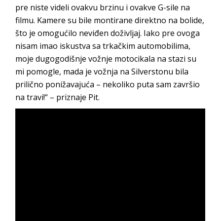
pre niste videli ovakvu brzinu i ovakve G-sile na
filmu. Kamere su bile montirane direktno na bolide,
što je omogućilo neviđen doživljaj. Iako pre ovoga
nisam imao iskustva sa trkačkim automobilima,
moje dugogodišnje vožnje motocikala na stazi su
mi pomogle, mada je vožnja na Silverstonu bila
prilično ponižavajuća – nekoliko puta sam završio
na travi!“ – priznaje Pit.