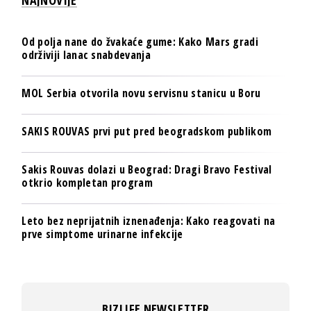
Od polja nane do žvakaće gume: Kako Mars gradi
održiviji lanac snabdevanja
MOL Serbia otvorila novu servisnu stanicu u Boru
SAKIS ROUVAS prvi put pred beogradskom publikom
Sakis Rouvas dolazi u Beograd: Dragi Bravo Festival
otkrio kompletan program
Leto bez neprijatnih iznenađenja: Kako reagovati na
prve simptome urinarne infekcije
BIZLIFE NEWSLETTER