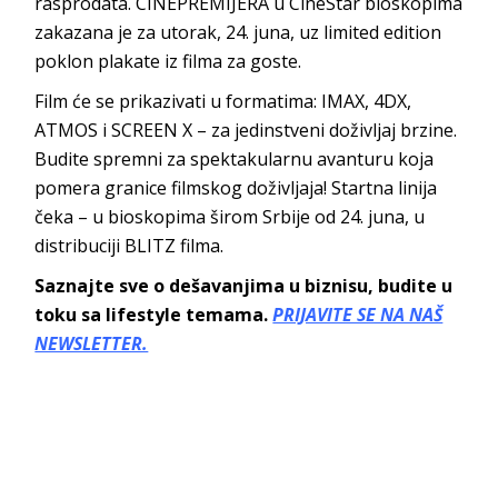
rasprodata. CINEPREMIJERA u CineStar bioskopima
zakazana je za utorak, 24. juna, uz limited edition
poklon plakate iz filma za goste.
Film će se prikazivati u formatima: IMAX, 4DX,
ATMOS i SCREEN X – za jedinstveni doživljaj brzine.
Budite spremni za spektakularnu avanturu koja
pomera granice filmskog doživljaja! Startna linija
čeka – u bioskopima širom Srbije od 24. juna, u
distribuciji BLITZ filma.
Saznajte sve o dešavanjima u biznisu, budite u
toku sa lifestyle temama.
PRIJAVITE SE NA NAŠ
NEWSLETTER.