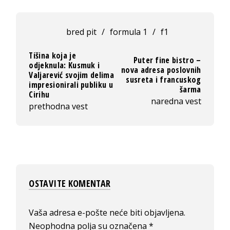
bred pit
/
formula 1
/
f1
Tišina koja je
Puter fine bistro –
odjeknula: Kusmuk i
nova adresa poslovnih
Valjarević svojim delima
susreta i francuskog
impresionirali publiku u
šarma
Cirihu
naredna vest
prethodna vest
OSTAVITE KOMENTAR
Vaša adresa e-pošte neće biti objavljena.
Neophodna polja su označena
*