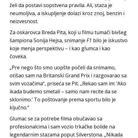
želi da postavi sopstvena pravila. Ali, staza je
neumoljiva, a iskupljenje dolazi kroz znoj, benzin i
neizvesnost.
Za oskarovca Breda Pita, koji u filmu tumači bivšeg
šampiona Sonija Hejsa, snimanje
F1
bilo je iskustvo
koje menja perspektivu – i kao glumca i kao
čoveka.
„Pre nego što smo uopšte počeli da snimamo,
otišao sam na Britanski Grand Prix i razgovarao sa
svim vozačima“, priseća se Pit. „Rekao sam im: ‘Ako
ikada budemo smetali – samo nam recite da se
sklonimo.’ To poštovanje prema sportu bilo je
ključno.“
Glumac se za potrebe filma obučavao sa
profesionalcima i sam vozio trkačke bolide na
legendarnim stazama poput Silverstona. „Nikada