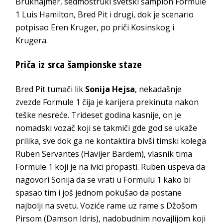
Brukhajmer, sedmostruki svetski šampion Formule
1 Luis Hamilton, Bred Pit i drugi, dok je scenario
potpisao Eren Kruger, po priči Kosinskog i
Krugera.
Priča iz srca šampionske staze
Bred Pit tumači lik
Sonija Hejsa
, nekadašnje
zvezde Formule 1 čija je karijera prekinuta nakon
teške nesreće. Trideset godina kasnije, on je
nomadski vozač koji se takmiči gde god se ukaže
prilika, sve dok ga ne kontaktira bivši timski kolega
Ruben Servantes (Havijer Bardem), vlasnik tima
Formule 1 koji je na ivici propasti. Ruben uspeva da
nagovori Sonija da se vrati u Formulu 1 kako bi
spasao tim i još jednom pokušao da postane
najbolji na svetu. Voziće rame uz rame s Džošom
Pirsom (Damson Idris), nadobudnim novajlijom koji