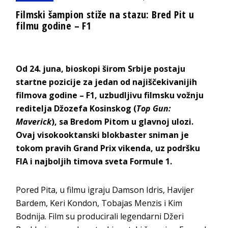
Filmski šampion stiže na stazu: Bred Pit u
filmu godine – F1
Od 24. juna, bioskopi širom Srbije postaju
startne pozicije za jedan od najiščekivanijih
filmova godine – F1, uzbudljivu filmsku vožnju
reditelja Džozefa Kosinskog (
Top Gun:
Maverick
), sa Bredom Pitom u glavnoj ulozi.
Ovaj visokooktanski blokbaster sniman je
tokom pravih Grand Prix vikenda, uz podršku
FIA i najboljih timova sveta Formule 1.
Pored Pita, u filmu igraju Damson Idris, Havijer
Bardem, Keri Kondon, Tobajas Menzis i Kim
Bodnija. Film su producirali legendarni Džeri