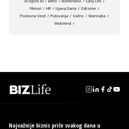
30 Ispod 30
Bitno
Bizbendovi
Easy Life
Filmovi
HR
Izjava Dana
Odrzime
Poslovne Vesti
Putovanja
Važno
Wannabe
Webmind
Najvažnije biznis priče svakog dana u