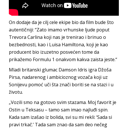
On dodaje da je cilj cele ekipe bio da film bude što
autentičniji: “Zato imamo vrhunske ljude poput
Trevora Carlina koji nas je trenirao i brinuo o
bezbednosti, kao i Luisa Hamiltona, koji je kao
producent bio izuzetno posvećen tome da
prikažemo Formulu 1 onakvom kakva zaista jeste.“
Mladi britanski glumac Damson Idris igra Džoša
Pirsa, nadarenog i ambicioznog vozača koji uz
Sonijevu pomoć uči šta znači boriti se na stazi i u
životu.
„Vozili smo na gotovo svim stazama. Moj favorit je
Ostin u Teksasu – tamo sam imao najluđi spin.
Kada sam izašao iz bolida, svi su mi rekli: ‘Sada si
pravi trkač.’ Tada sam znao da sam deo nečeg