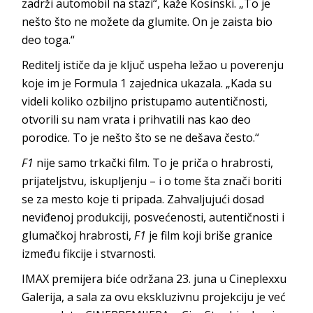
zadrži automobil na stazi“, kaže Kosinski. „To je
nešto što ne možete da glumite. On je zaista bio
deo toga.“
Reditelj ističe da je ključ uspeha ležao u poverenju
koje im je Formula 1 zajednica ukazala. „Kada su
videli koliko ozbiljno pristupamo autentičnosti,
otvorili su nam vrata i prihvatili nas kao deo
porodice. To je nešto što se ne dešava često.“
F1
nije samo trkački film. To je priča o hrabrosti,
prijateljstvu, iskupljenju – i o tome šta znači boriti
se za mesto koje ti pripada. Zahvaljujući dosad
neviđenoj produkciji, posvećenosti, autentičnosti i
glumačkoj hrabrosti,
F1
je film koji briše granice
između fikcije i stvarnosti.
IMAX premijera biće održana 23. juna u Cineplexxu
Galerija, a sala za ovu ekskluzivnu projekciju je već