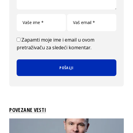
Zapamti moje ime i email u ovom
pretraživaču za sledeći komentar.
POVEZANE VESTI