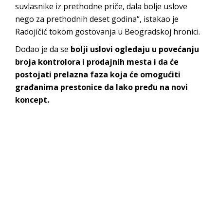
suvlasnike iz prethodne priče, dala bolje uslove
nego za prethodnih deset godina“, istakao je
Radojičić tokom gostovanja u Beogradskoj hronici.
Dodao je da se
bolji uslovi ogledaju u povećanju
broja kontrolora i prodajnih mesta i da će
postojati prelazna faza koja će omogućiti
građanima prestonice da lako pređu na novi
koncept.