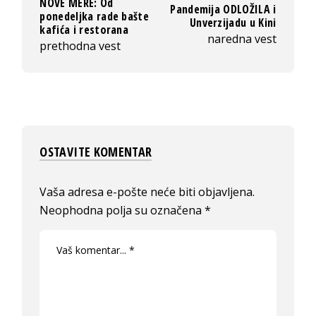
NOVE MERE: Od
Pandemija ODLOŽILA i
ponedeljka rade bašte
Unverzijadu u Kini
kafića i restorana
naredna vest
prethodna vest
OSTAVITE KOMENTAR
Vaša adresa e-pošte neće biti objavljena.
Neophodna polja su označena
*