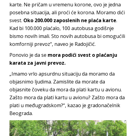
karte. Ne pričam u vremenu korone, ovo je jedna
posebna situacija, ali proći će korona. Moramo dići
svest.
Oko 200.000 zaposlenih ne plaća karte
.
Kad bi 100.000 plaćalo, 100 autobusa godišnje
bismo novih imali. Sto novih autobusa bi omogućili
komforniji prevoz“, naveo je Radojičić.
Ponovio je da se
mora podići svest o plaćanju
karata za javni prevoz.
„Imamo vrlo apsurdnu situaciju da moramo da
objasnimo ljudima. Zamislite da morate da
objasnite čoveku da mora da plati kartu u avionu.
Zašto mora da plati kartu u avionu? Zašto mora da
plati u međugradskom?“, kazao je gradonačelnik
Beograda.