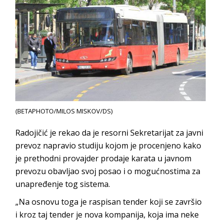
(BETAPHOTO/MILOS MISKOV/DS)
Radojičić je rekao da je resorni Sekretarijat za javni
prevoz napravio studiju kojom je procenjeno kako
je prethodni provajder prodaje karata u javnom
prevozu obavljao svoj posao i o mogućnostima za
unapređenje tog sistema.
„Na osnovu toga je raspisan tender koji se završio
i kroz taj tender je nova kompanija, koja ima neke