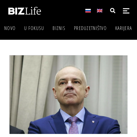
NOVO
U FOKUSU
BIZNIS
PREDUZETNIŠTVO
KARIJERA