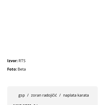
Izvor:
RTS
Foto:
Beta
gsp
/
zoran radojičić
/
naplata karata