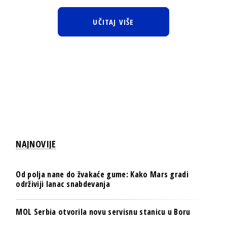
UČITAJ VIŠE
NAJNOVIJE
Od polja nane do žvakaće gume: Kako Mars gradi
održiviji lanac snabdevanja
MOL Serbia otvorila novu servisnu stanicu u Boru