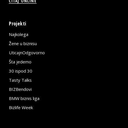
ČITAJ ONLINE
Projekti
Najkolega
Žene u biznisu
UticajnOdgovorno
Šta jedemo
30 ispod 30
Tasty Talks
BIZBendovi
BMW biznis liga
Bizlife Week