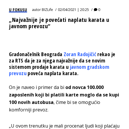
U FOKUSU
autor
BIZLife
02/04/2021 | 20:25
0
„Najvažnije je povećati naplatu karata u
javnom prevozu“
Gradonačelnik Beograda
Zoran Radojičić
rekao je
za RTS da je za njega najvažnije da se novim
sistemom prodaje karata u
javnom gradskom
prevoz
u
poveća naplata karata.
On je naveo i primer da bi
od novca 100.000
zaposlenih koji bi platili karte moglo da se kupi
100 novih autobusa
, čime bi se omogućio
komforniji prevoz.
„U ovom trenutku je mali procenat ljudi koji plaćaju