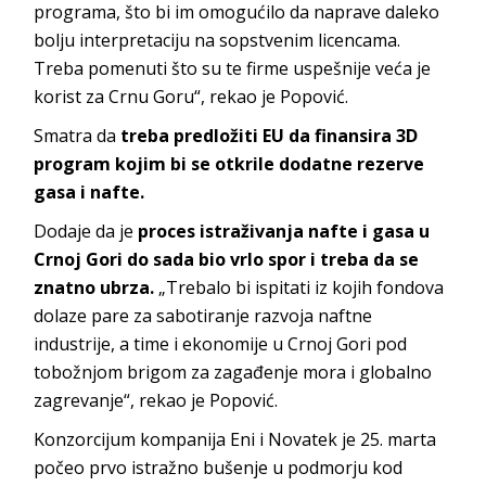
programa, što bi im omogućilo da naprave daleko
bolju interpretaciju na sopstvenim licencama.
Treba pomenuti što su te firme uspešnije veća je
korist za Crnu Goru“, rekao je Popović.
Smatra da
treba predložiti EU da finansira 3D
program kojim bi se otkrile dodatne rezerve
gasa i nafte.
Dodaje da je
proces istraživanja nafte i gasa u
Crnoj Gori do sada bio vrlo spor i treba da se
znatno ubrza.
„Trebalo bi ispitati iz kojih fondova
dolaze pare za sabotiranje razvoja naftne
industrije, a time i ekonomije u Crnoj Gori pod
tobožnjom brigom za zagađenje mora i globalno
zagrevanje“, rekao je Popović.
Konzorcijum kompanija Eni i Novatek je 25. marta
počeo prvo istražno bušenje u podmorju kod