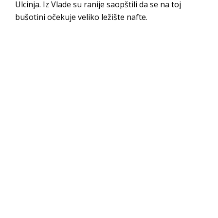
Ulcinja. Iz Vlade su ranije saopštili da se na toj
bušotini očekuje veliko ležište nafte.