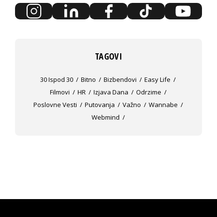
TAGOVI
30 Ispod 30
Bitno
Bizbendovi
Easy Life
Filmovi
HR
Izjava Dana
Odrzime
Poslovne Vesti
Putovanja
Važno
Wannabe
Webmind