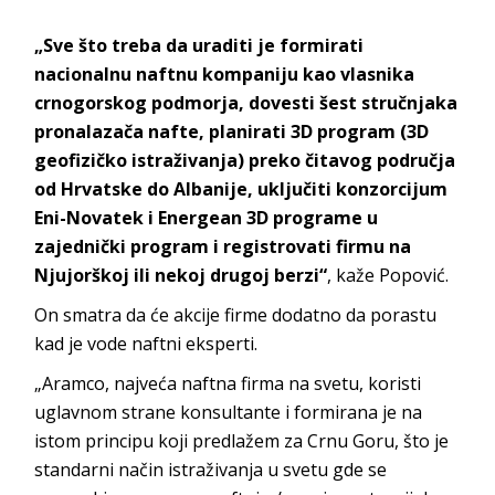
„Sve što treba da uraditi je formirati
nacionalnu naftnu kompaniju kao vlasnika
crnogorskog podmorja, dovesti šest stručnjaka
pronalazača nafte, planirati 3D program (3D
geofizičko istraživanja) preko čitavog područja
od Hrvatske do Albanije, uključiti konzorcijum
Eni-Novatek i Energean 3D programe u
zajednički program i registrovati firmu na
Njujorškoj ili nekoj drugoj berzi“
, kaže Popović.
On smatra da će akcije firme dodatno da porastu
kad je vode naftni eksperti.
„Aramco, najveća naftna firma na svetu, koristi
uglavnom strane konsultante i formirana je na
istom principu koji predlažem za Crnu Goru, što je
standarni način istraživanja u svetu gde se