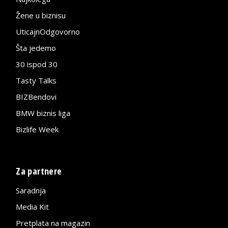
Žene u biznisu
UticajnOdgovorno
Šta jedemo
30 ispod 30
Tasty Talks
BIZBendovi
BMW biznis liga
Bizlife Week
Za partnere
Saradnja
Media Kit
Pretplata na magazin