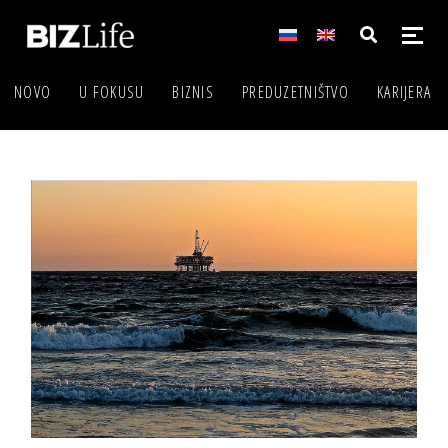
NOVO
U FOKUSU
BIZNIS
PREDUZETNIŠTVO
KARIJERA