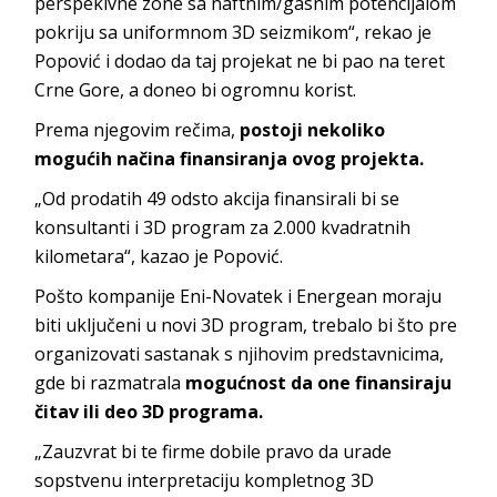
perspekivne zone sa naftnim/gasnim potencijalom
pokriju sa uniformnom 3D seizmikom“, rekao je
Popović i dodao da taj projekat ne bi pao na teret
Crne Gore, a doneo bi ogromnu korist.
Prema njegovim rečima,
postoji nekoliko
mogućih načina finansiranja ovog projekta.
„Od prodatih 49 odsto akcija finansirali bi se
konsultanti i 3D program za 2.000 kvadratnih
kilometara“, kazao je Popović.
Pošto kompanije Eni-Novatek i Energean moraju
biti uključeni u novi 3D program, trebalo bi što pre
organizovati sastanak s njihovim predstavnicima,
gde bi razmatrala
mogućnost da one finansiraju
čitav ili deo 3D programa.
„Zauzvrat bi te firme dobile pravo da urade
sopstvenu interpretaciju kompletnog 3D