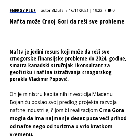
ENERGY PLUS
autor
BIZLife
16/11/2021 | 19:22
0
Nafta može Crnoj Gori da reši sve probleme
Nafta je jedini resurs koji može da reši sve
crnogorske finansijske probleme do 2024. godine,
smatra kanadski stručnjak i konsultant za
geofiziku i naftna istraživanja crnogorskog
porekla Vladimir Popović.
On je ministru kapitalnih investicija Mladenu
Bojaniću poslao svoj predlog projekta razvoja
naftne industrije, čijom bi realizacijom
Crna Gora
mogla da ima najmanje deset puta veći prihod
od nafte nego od turizma u vrlo kratkom
vremenu.