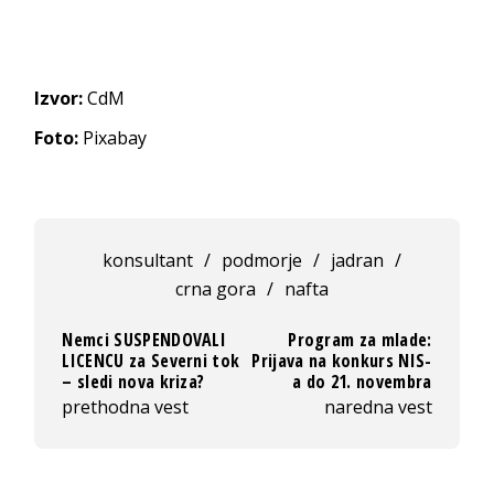
Izvor:
CdM
Foto:
Pixabay
konsultant
/
podmorje
/
jadran
/
crna gora
/
nafta
Nemci SUSPENDOVALI
Program za mlade:
LICENCU za Severni tok
Prijava na konkurs NIS-
– sledi nova kriza?
a do 21. novembra
prethodna vest
naredna vest