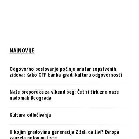
NAJNOVIJE
Odgovorno poslovanje počinje unutar sopstvenih
zidova: Kako OTP banka gradi kulturu odgovornosti
Naše preporuke za vikend beg: Četiri tirkizne oaze
nadomak Beograda
Kultura odlučivanja
U kojim gradovima generacija Z želi da živi? Evropa
zauzela polovinu liste