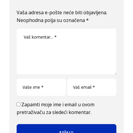
Vaša adresa e-pošte neće biti objavljena.
Neophodna polja su označena
*
Zapamti moje ime i email u ovom
pretraživaču za sledeći komentar.