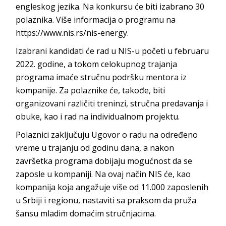
engleskog jezika. Na konkursu će biti izabrano 30
polaznika. Više informacija o programu na
https://www.nis.rs/nis-energy.
Izabrani kandidati će rad u NIS-u početi u februaru
2022. godine, a tokom celokupnog trajanja
programa imaće stručnu podršku mentora iz
kompanije. Za polaznike će, takođe, biti
organizovani različiti treninzi, stručna predavanja i
obuke, kao i rad na individualnom projektu.
Polaznici zaključuju Ugovor o radu na određeno
vreme u trajanju od godinu dana, a nakon
završetka programa dobijaju mogućnost da se
zaposle u kompaniji. Na ovaj način NIS će, kao
kompanija koja angažuje više od 11.000 zaposlenih
u Srbiji i regionu, nastaviti sa praksom da pruža
šansu mladim domaćim stručnjacima.