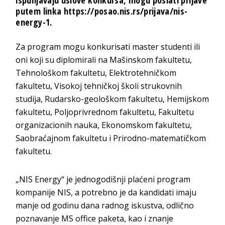
ispunjavaju uslove konkursa, mogu poslati prijave
putem linka https://posao.nis.rs/prijava/nis-
energy-1.
Za program mogu konkurisati master studenti ili
oni koji su diplomirali na Mašinskom fakultetu,
Tehnološkom fakultetu, Elektrotehničkom
fakultetu, Visokoj tehničkoj školi strukovnih
studija, Rudarsko-geološkom fakultetu, Hemijskom
fakultetu, Poljoprivrednom fakultetu, Fakultetu
organizacionih nauka, Ekonomskom fakultetu,
Saobraćajnom fakultetu i Prirodno-matematičkom
fakultetu.
„NIS Energy“ je jednogodišnji plaćeni program
kompanije NIS, a potrebno je da kandidati imaju
manje od godinu dana radnog iskustva, odlično
poznavanje MS office paketa, kao i znanje