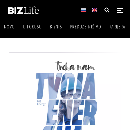
NOVO
U FOKUSU
BIZNIS
PREDUZETNIŠTVO
KARIJERA