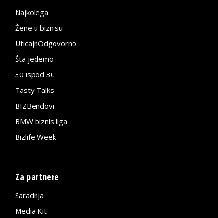
Najkolega
Žene u biznisu
UticajnOdgovorno
Šta jedemo
30 ispod 30
Tasty Talks
BIZBendovi
BMW biznis liga
Bizlife Week
Za partnere
Saradnja
Media Kit