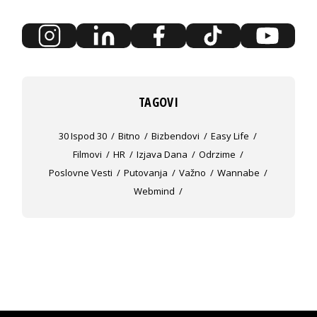
TAGOVI
30 Ispod 30
Bitno
Bizbendovi
Easy Life
Filmovi
HR
Izjava Dana
Odrzime
Poslovne Vesti
Putovanja
Važno
Wannabe
Webmind