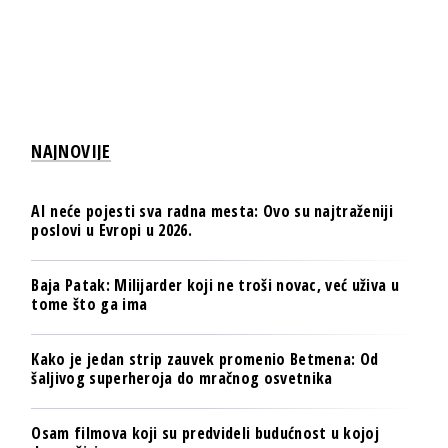
NAJNOVIJE
AI neće pojesti sva radna mesta: Ovo su najtraženiji
poslovi u Evropi u 2026.
Baja Patak: Milijarder koji ne troši novac, već uživa u
tome što ga ima
Kako je jedan strip zauvek promenio Betmena: Od
šaljivog superheroja do mračnog osvetnika
Osam filmova koji su predvideli budućnost u kojoj