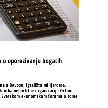
ča o oporezivanju bogatih
ma u Davosu, igralištu milijardera,
rektorka neprofitne organizacije Oxfam
ne na Svetskom ekonomskom forumu o tome