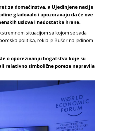
ret za domaćinstva, a Ujedinjene nacije
godine gladovalo i upozoravaju da će ove
enskih uslova i nedostatka hrane.
 ekstremnom situacijom sa kojom se sada
oreska politika, rekla je Bušer na jedinom
isle o oporezivanju bogatstva koje su
ćali relativno simbolične poreze napravila