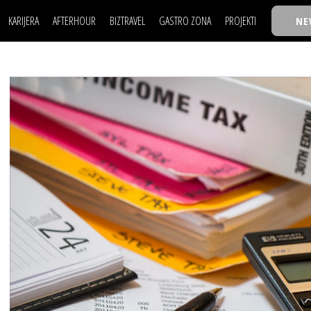
KARIJERA
AFTERHOUR
BIZTRAVEL
GASTRO ZONA
PROJEKTI
NE
POSAO
FILM I SCENA
NAJKOLEGA
LJUDI (HR)
KNJIGE
TASTY TALKS
POSAO
FILM I SCENA
NAJKOLEGA
JE
MOJ UGAO
AUTO SVET
30 ISPOD 30
LJUDI (HR)
KNJIGE
TASTY TALKS
USAVRŠAVANJE
STIL
BACK TO OFFIC
JE
MOJ UGAO
AUTO SVET
30 ISPOD 30
KNOW-HOW
WELLBEING
BIZBENDOVI
USAVRŠAVANJE
STIL
BACK TO OFFIC
BIZKOLEGIJUM
KNOW-HOW
WELLBEING
BIZBENDOVI
BMW BIZNIS LIG
BIZKOLEGIJUM
BIZLIFE WEEK
BMW BIZNIS LIG
IZJAVA GODINE
BIZLIFE WEEK
IZJAVA GODINE