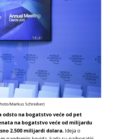
hoto/Markus Schreiber)
 odsto na bogatstvo veće od pet
enata na bogatstvo veće od milijardu
sno 2.500 milijardi dolara.
Ideja o
om pandemije kovida, kada su najbogatiji