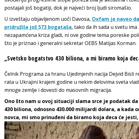
postajali još bogatiji, dok je najveći broj ljudi siromašio.
U izveštaju objavljenom uoči Davosa,
Oxfam je naveo da 
pridružila još 573 bogataša
, tako da ih sada u svetu ima
nezapamćena kriza gladi, ni ove godine tema poreske poli
što je priznao i generalni sekretar OEBS Matijas Korman.
„Svetsko bogatstvo 430 biliona, a mi biramo koja deca
Čelnik Programa za hranu Ujedinjenih nacija Dejvid Bisli 
rata u Ukrajini krajem godine u nekim delovima sveta vlada
mnoge zemlje i dovesti do masovnih migracija.
Ono što nam u ovoj situaciji slama srce je podatak 
430 biliona, odnosno 430.000 milijardi dolara, a kada
novca, mi smo prinuđeni da biramo koja deca će jesti,