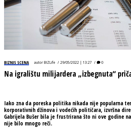
BIZNIS SCENA
autor
BIZLife
29/05/2022 | 13:27
0
Na igralištu milijardera „izbegnuta“ pri
Iako zna da poreska politika nikada nije popularna te
korporativnih džinova i vodećih političara, izvršna di
Gabrijela Bušer bila je frustrirana što ni ove godi
nije bilo mnogo reči.