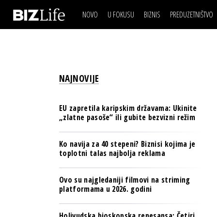
NOVO
U FOKUSU
BIZNIS
PREDUZETNIŠTVO
IZJAVA DANA
BIZNIS SCENA
VIDEO
REAL ESTATE
IZJAVA DANA
BIZNIS SCENA
BREND I KOMUNIKACI
VIDEO
REAL ESTATE
ESG & ENERGY
NAJNOVIJE
BREND I KOMUNIKACI
BANKE
ESG & ENERGY
OSIGURANJE
EU zapretila karipskim državama: Ukinite
BANKE
„zlatne pasoše“ ili gubite bezvizni režim
TECH I AI
OSIGURANJE
BIZNIS & SPORT
Ko navija za 40 stepeni? Biznisi kojima je
TECH I AI
toplotni talas najbolja reklama
PULS REGIONA
BIZNIS & SPORT
NOVO NA RAFU
Ovo su najgledaniji filmovi na striming
PULS REGIONA
platformama u 2026. godini
NOVO NA RAFU
Holivudska bioskopska renesansa: Četiri