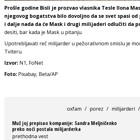
Prošle godine Bisli je prozvao vlasnika Tesle Ilona Ma
njegovog bogatstva bilo dovoljno da se svet spasi od 
i dalje nada da će Mask i drugi milijaderi odlučiti da
desiti, bar kada je Mask u pitanju.
Upotrebljavati reč milijarder u pežorativnom smislu je m
Tviteru.
Izvor:
N1, FoNet
Foto:
Pixabay, Beta/AP
oxfam
/
porez
/
milijarderi
/
Muž joj prepisao kompanije: Sandra Meljničenko
preko noći postala milijarderka
prethodna vest