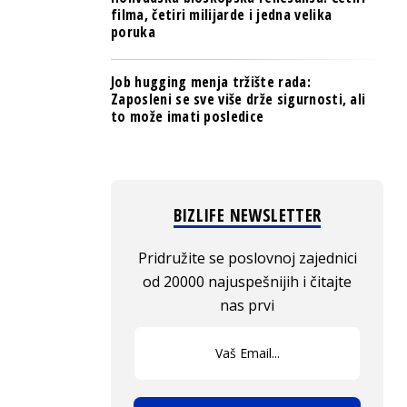
filma, četiri milijarde i jedna velika
poruka
Job hugging menja tržište rada:
Zaposleni se sve više drže sigurnosti, ali
to može imati posledice
BIZLIFE NEWSLETTER
Pridružite se poslovnoj zajednici
od 20000 najuspešnijih i čitajte
nas prvi