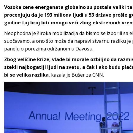
Vosoke cene energenata globalno su postale veliki te
procenjuju da je 193 miliona ljudi u 53 države prošle 
godine taj broj biti mnogo veći zbog ekstremnih vrem
Neophodna je široka mobilizacija da bismo se izborili sa
suočavamo, a ono što može da napravi stvarnu razliku je p
panelu o porezima održanom u Davosu.
Zbog veličine krize, vlade bi morale ozbiljno da razm
stekli najbogatiji ljudi na svetu, a čak i ako budu pla
bi se velika razlika
, kazala je Bušer za CNN.