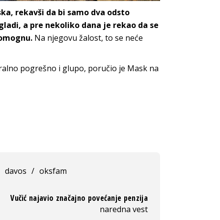
ska, rekavši da bi samo dva odsto
gladi, a pre nekoliko dana je rekao da se
 pomognu.
Na njegovu žalost, to se neće
oralno pogrešno i glupo, poručio je Mask na
davos
/
oksfam
Vučić najavio značajno povećanje penzija
naredna vest