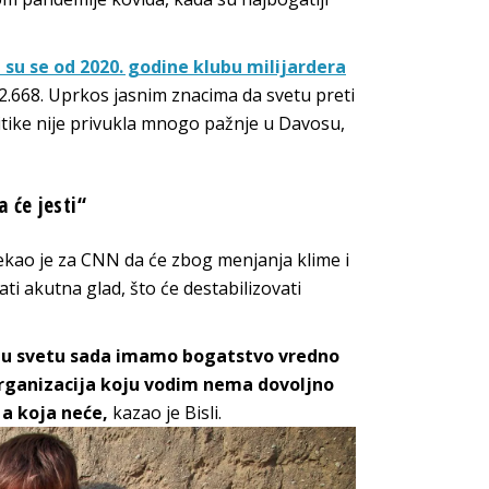
su se od 2020. godine klubu milijardera
 2.668. Uprkos jasnim znacima da svetu preti
tike nije privukla mnogo pažnje u Davosu,
 će jesti“
rekao je za CNN da će zbog menjanja klime i
ti akutna glad, što će destabilizovati
da u svetu sada imamo bogatstvo vredno
 organizacija koju vodim nema dovoljno
 a koja neće,
kazao je Bisli.