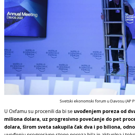
Svetski ekonomski forum u Davosu (AP P
U Oxfamu su procenili da bi se
uvođenjem poreza od dva
miliona dolara, uz progresivno povećanje do pet proc
dolara, širom sveta sakupila čak dva i po biliona, odno
uvođenju progresivne stope poreza bila je aktuelna i tok