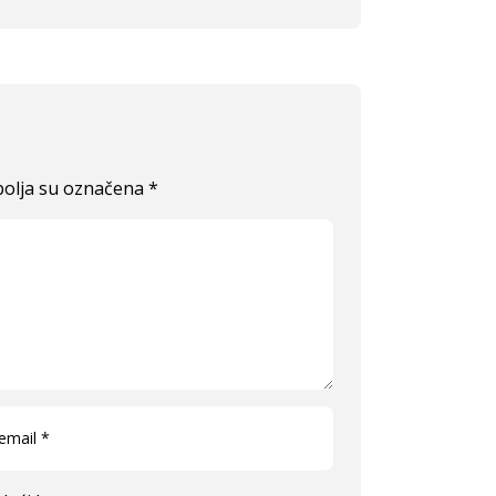
olja su označena
*