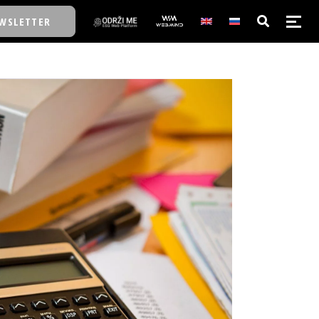
WSLETTER
E/SCHOOL
E/SCHOOL
A
A