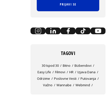
PRIJAVI SE
TAGOVI
30 Ispod 30
Bitno
Bizbendovi
Easy Life
Filmovi
HR
Izjava Dana
Odrzime
Poslovne Vesti
Putovanja
Važno
Wannabe
Webmind