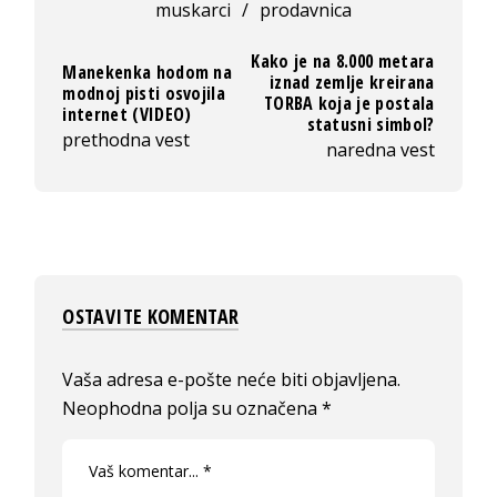
muskarci
/
prodavnica
Kako je na 8.000 metara
Manekenka hodom na
iznad zemlje kreirana
modnoj pisti osvojila
TORBA koja je postala
internet (VIDEO)
statusni simbol?
prethodna vest
naredna vest
OSTAVITE KOMENTAR
Vaša adresa e-pošte neće biti objavljena.
Neophodna polja su označena
*