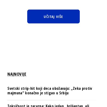
UČITAJ VIŠE
NAJNOVIJE
Svetski strip-hit koji deca obožavaju: „Zeka protiv
majmuna“ konačno je stigao u Srbiju
Toksičnost je zarazna: Kako jedan „briljantan, ali