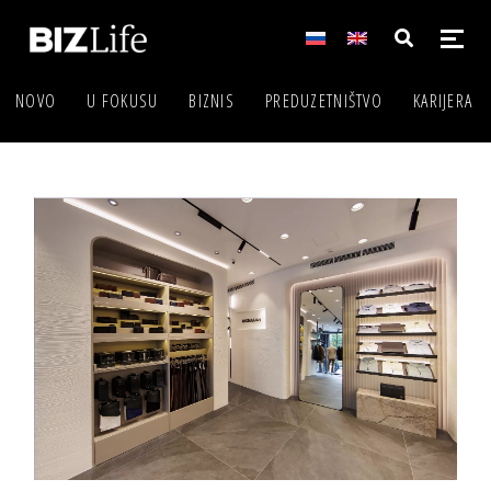
NOVO
U FOKUSU
BIZNIS
PREDUZETNIŠTVO
KARIJERA