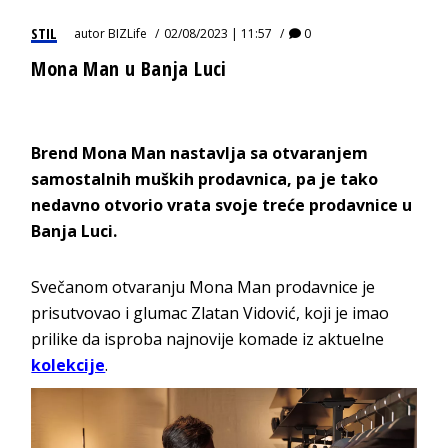
STIL
autor
BIZLife
02/08/2023 | 11:57
0
Mona Man u Banja Luci
Brend Mona Man nastavlja sa otvaranjem
samostalnih muških prodavnica, pa je tako
nedavno otvorio vrata svoje treće prodavnice u
Banja Luci.
Svečanom otvaranju Mona Man prodavnice je
prisutvovao i glumac Zlatan Vidović, koji je imao
prilike da isproba najnovije komade iz aktuelne
kolekcije
.