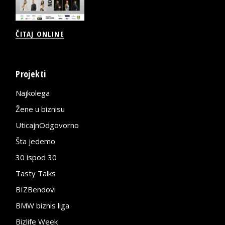
ČITAJ ONLINE
Projekti
Najkolega
Žene u biznisu
UticajnOdgovorno
Šta jedemo
30 ispod 30
Tasty Talks
BIZBendovi
BMW biznis liga
Bizlife Week