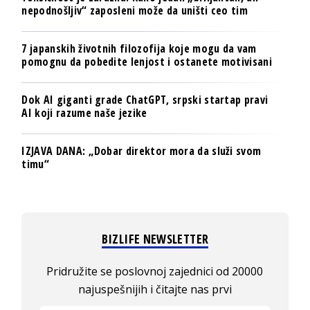
nepodnošljiv“ zaposleni može da uništi ceo tim
7 japanskih životnih filozofija koje mogu da vam
pomognu da pobedite lenjost i ostanete motivisani
Dok AI giganti grade ChatGPT, srpski startap pravi
AI koji razume naše jezike
IZJAVA DANA: „Dobar direktor mora da služi svom
timu“
BIZLIFE NEWSLETTER
Pridružite se poslovnoj zajednici od 20000
najuspešnijih i čitajte nas prvi