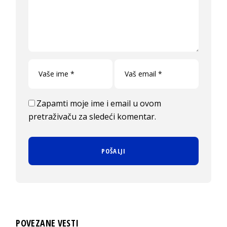
Zapamti moje ime i email u ovom
pretraživaču za sledeći komentar.
POVEZANE VESTI