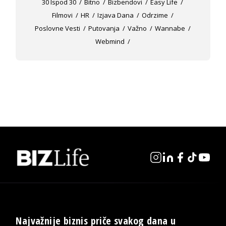
30 Ispod 30
Bitno
Bizbendovi
Easy Life
Filmovi
HR
Izjava Dana
Odrzime
Poslovne Vesti
Putovanja
Važno
Wannabe
Webmind
Najvažnije biznis priče svakog dana u