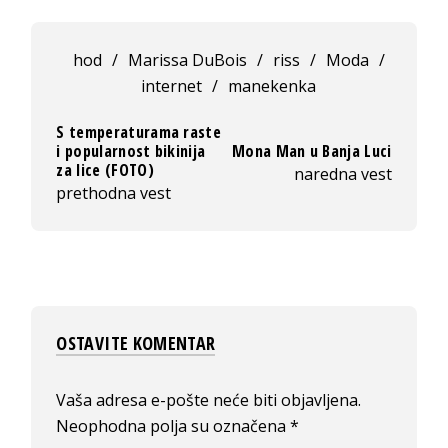
hod
/
Marissa DuBois
/
riss
/
Moda
/
internet
/
manekenka
S temperaturama raste
i popularnost bikinija
Mona Man u Banja Luci
za lice (FOTO)
naredna vest
prethodna vest
OSTAVITE KOMENTAR
Vaša adresa e-pošte neće biti objavljena.
Neophodna polja su označena
*