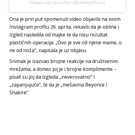
Објава коју дели Riss (@realitywithriss)
Ona je prvi put spomenuti video objavila na svom
Instagram profilu 26. aprila, rekavši da je obline i
izgled nasledila od majke te da nisu rezultat
plastičnih operacija. „Ovo je sve od njene mame, o
ne od noža“, napisala je uz objavu.
Snimak je izazvao brojne reakcije na društvenim
mrežama, a doneo joj je i brojne komplimente –
pisali su joj da izgleda „neverovatno“ i
„zapanjujuće“, te da je „mešavina Beyonce i
Shakire“.