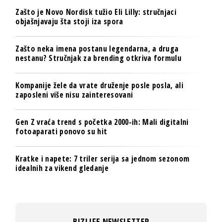
Zašto je Novo Nordisk tužio Eli Lilly: stručnjaci
objašnjavaju šta stoji iza spora
Zašto neka imena postanu legendarna, a druga
nestanu? Stručnjak za brending otkriva formulu
Kompanije žele da vrate druženje posle posla, ali
zaposleni više nisu zainteresovani
Gen Z vraća trend s početka 2000-ih: Mali digitalni
fotoaparati ponovo su hit
Kratke i napete: 7 triler serija sa jednom sezonom
idealnih za vikend gledanje
BIZLIFE NEWSLETTER