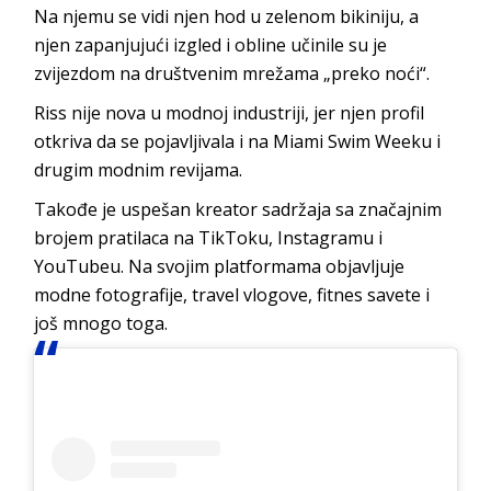
Na njemu se vidi njen hod u zelenom bikiniju, a
njen zapanjujući izgled i obline učinile su je
zvijezdom na društvenim mrežama „preko noći“.
Riss nije nova u modnoj industriji, jer njen profil
otkriva da se pojavljivala i na Miami Swim Weeku i
drugim modnim revijama.
Takođe je uspešan kreator sadržaja sa značajnim
brojem pratilaca na TikToku, Instagramu i
YouTubeu. Na svojim platformama objavljuje
modne fotografije, travel vlogove, fitnes savete i
još mnogo toga.