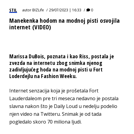
STIL
autor
BIZLife
29/07/2023 | 16:33
0
Manekenka hodom na modnoj pisti osvojila
internet (VIDEO)
Marissa DuBois, poznata i kao Riss, postala je
zvezda na internetu zbog snimka njenog
zadivljujućeg hoda na modnoj pisti u Fort
Loderdejlu na Fashion Weeku.
Internet senzacija koja je prošetala Fort
Lauderdaleom pre tri meseca nedavno je postala
slavna nakon što je Daily Loud u nedelju podelio
njen video na Twitteru. Snimak je od tada
pogledalo skoro 70 miliona ljudi.