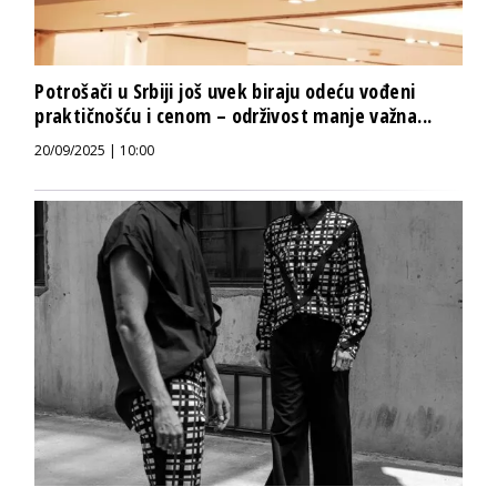
Potrošači u Srbiji još uvek biraju odeću vođeni
praktičnošću i cenom – održivost manje važna...
20/09/2025 | 10:00