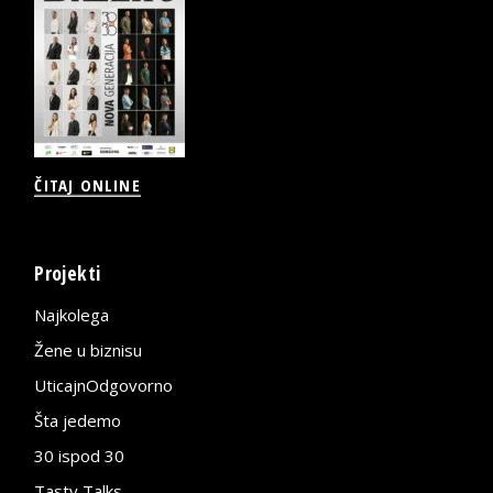
ČITAJ ONLINE
Projekti
Najkolega
Žene u biznisu
UticajnOdgovorno
Šta jedemo
30 ispod 30
Tasty Talks