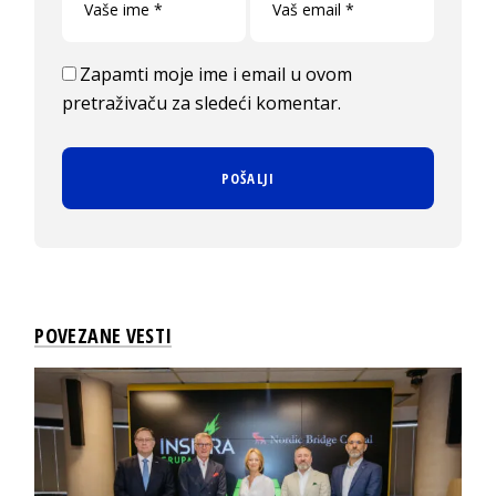
Zapamti moje ime i email u ovom
pretraživaču za sledeći komentar.
POVEZANE VESTI