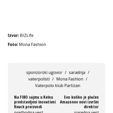
Izvor:
BIZLife
Foto:
Mona Fashion
sponzorski ugovor
/
saradnja
/
vaterpolisti
/
Mona Fashion
/
Vaterpolo klub Partizan
Na FIBO sajmu u Kelnu
Evo koliko je plaćen
predstavljeni inovativni
Amazonov novi izvršni
Knuck proizvodi
direktor
prethodna vest
naredna vest