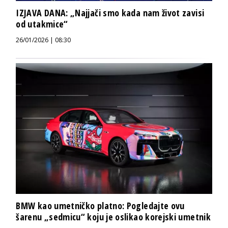
IZJAVA DANA: „Najjači smo kada nam život zavisi
od utakmice“
26/01/2026 | 08:30
BMW kao umetničko platno: Pogledajte ovu
šarenu „sedmicu“ koju je oslikao korejski umetnik