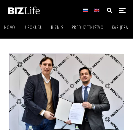
NOVO
U FOKUSU
BIZNIS
PREDUZETNIŠTVO
KARIJERA