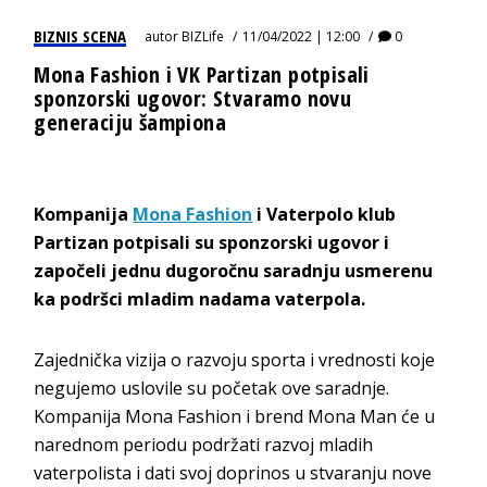
BIZNIS SCENA
autor
BIZLife
11/04/2022 | 12:00
0
Mona Fashion i VK Partizan potpisali
sponzorski ugovor: Stvaramo novu
generaciju šampiona
Kompanija
Mona Fashion
i Vaterpolo klub
Partizan potpisali su sponzorski ugovor i
započeli jednu dugoročnu saradnju usmerenu
ka podršci mladim nadama vaterpola.
Zajednička vizija o razvoju sporta i vrednosti koje
negujemo uslovile su početak ove saradnje.
Kompanija Mona Fashion i brend Mona Man će u
narednom periodu podržati razvoj mladih
vaterpolista i dati svoj doprinos u stvaranju nove