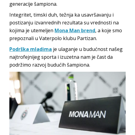
generacije šampiona.
Integritet, timski duh, težnja ka usavršavanju i
postizanju izvanrednih rezultata su vrednosti na
kojima je utemeljen
Mona Man brend
, a koje smo
prepoznali u Vaterpolo klubu Partizan.
Podrška mladima
je ulaganje u budućnost našeg
najtrofejnijeg sporta i izuzetna nam je čast da
podržimo razvoj budućih šampiona.