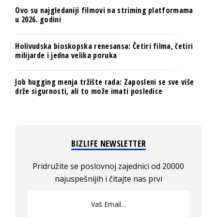
Ovo su najgledaniji filmovi na striming platformama
u 2026. godini
Holivudska bioskopska renesansa: Četiri filma, četiri
milijarde i jedna velika poruka
Job hugging menja tržište rada: Zaposleni se sve više
drže sigurnosti, ali to može imati posledice
BIZLIFE NEWSLETTER
Pridružite se poslovnoj zajednici od 20000
najuspešnijih i čitajte nas prvi