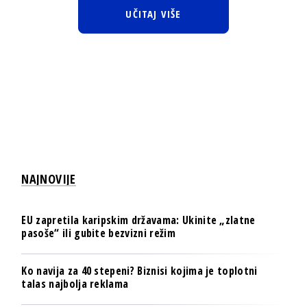
UČITAJ VIŠE
NAJNOVIJE
EU zapretila karipskim državama: Ukinite „zlatne
pasoše“ ili gubite bezvizni režim
Ko navija za 40 stepeni? Biznisi kojima je toplotni
talas najbolja reklama