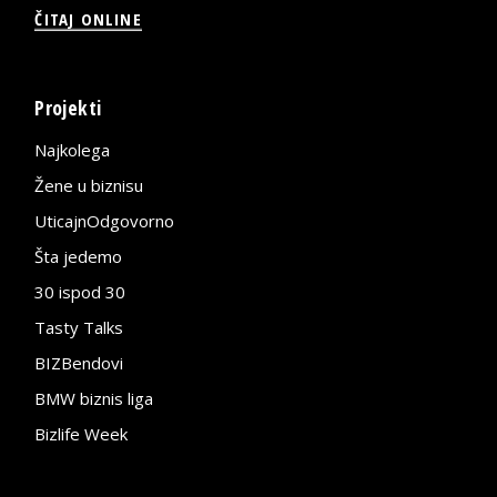
ČITAJ ONLINE
Projekti
Najkolega
Žene u biznisu
UticajnOdgovorno
Šta jedemo
30 ispod 30
Tasty Talks
BIZBendovi
BMW biznis liga
Bizlife Week