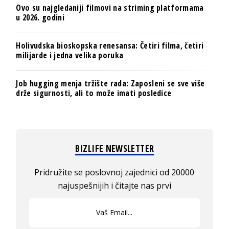
Ovo su najgledaniji filmovi na striming platformama
u 2026. godini
Holivudska bioskopska renesansa: Četiri filma, četiri
milijarde i jedna velika poruka
Job hugging menja tržište rada: Zaposleni se sve više
drže sigurnosti, ali to može imati posledice
BIZLIFE NEWSLETTER
Pridružite se poslovnoj zajednici od 20000
najuspešnijih i čitajte nas prvi