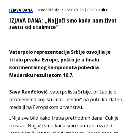
IZJAVA DANA
autor
BIZLife
26/01/2026 | 08:30
0
IZJAVA DANA: „Najjači smo kada nam život
zavisi od utakmice“
Vaterpolo reprezentacija Srbije osvojila je
titulu prvaka Evrope, pošto je u finalu
kontinentalnog šampionata pobedila
Mađarsku rezultatom 10:7.
Sava Ranđelović,
vaterpolista Srbije, pričao je o
problemima koji su imali „delfini“ na putu ka zlatnoj
medalji na Evropskom prvenstvu.
„Nije sve bilo kako treba prethodnih dana, Ćuk je
izostao. Najjači smo kada smo saterani uza zid i