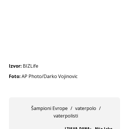
Izvor:
BIZLife
Foto:
AP Photo/Darko Vojinovic
Šampioni Evrope
/
vaterpolo
/
vaterpolisti
IZJAVA DANA: „Nije lako