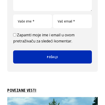
Zapamti moje ime i email u ovom
pretraživaču za sledeći komentar.
POVEZANE VESTI