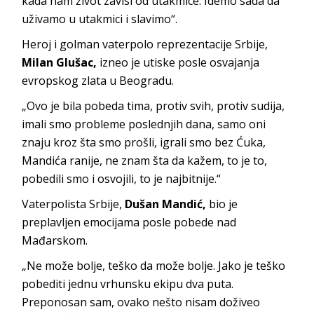
kada nam život zavisi od utakmice. Idemo sada da
uživamo u utakmici i slavimo“.
Heroj i golman vaterpolo reprezentacije Srbije,
Milan Glušac,
izneo je utiske posle osvajanja
evropskog zlata u Beogradu.
„Ovo je bila pobeda tima, protiv svih, protiv sudija,
imali smo probleme poslednjih dana, samo oni
znaju kroz šta smo prošli, igrali smo bez Ćuka,
Mandića ranije, ne znam šta da kažem, to je to,
pobedili smo i osvojili, to je najbitnije.“
Vaterpolista Srbije,
Dušan Mandić,
bio je
preplavljen emocijama posle pobede nad
Mađarskom.
„Ne može bolje, teško da može bolje. Jako je teško
pobediti jednu vrhunsku ekipu dva puta.
Preponosan sam, ovako nešto nisam doživeo