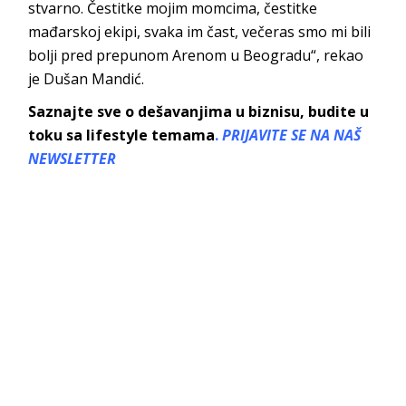
stvarno. Čestitke mojim momcima, čestitke
mađarskoj ekipi, svaka im čast, večeras smo mi bili
bolji pred prepunom Arenom u Beogradu“, rekao
je Dušan Mandić.
Saznajte sve o dešavanjima u biznisu, budite u
toku sa lifestyle temama
.
PRIJAVITE SE NA NAŠ
NEWSLETTER