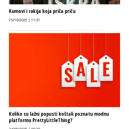
Kumovi i rakija koja priča priču
15/10/2025 | 11:31
Koliko su lažni popusti koštali poznatu modnu
platformu PrettyLittleThing?