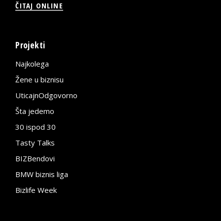
ČITAJ ONLINE
Projekti
Najkolega
Žene u biznisu
UticajnOdgovorno
Šta jedemo
30 ispod 30
Tasty Talks
BIZBendovi
BMW biznis liga
Bizlife Week