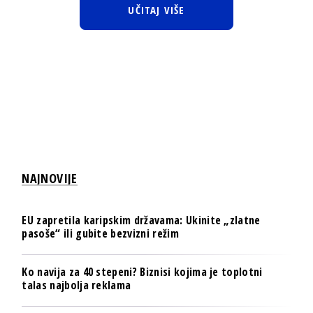
UČITAJ VIŠE
NAJNOVIJE
EU zapretila karipskim državama: Ukinite „zlatne
pasoše“ ili gubite bezvizni režim
Ko navija za 40 stepeni? Biznisi kojima je toplotni
talas najbolja reklama