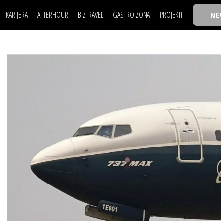
KARIJERA
AFTERHOUR
BIZTRAVEL
GASTRO ZONA
PROJEKTI
NE
POSAO
FILM I SCENA
NAJKOLEGA
LJUDI (HR)
KNJIGE
TASTY TALKS
POSAO
FILM I SCENA
NAJKOLEGA
JE
MOJ UGAO
AUTO SVET
30 ISPOD 30
LJUDI (HR)
KNJIGE
TASTY TALKS
USAVRŠAVANJE
STIL
BACK TO OFFIC
JE
MOJ UGAO
AUTO SVET
30 ISPOD 30
KNOW-HOW
WELLBEING
BIZBENDOVI
USAVRŠAVANJE
STIL
BACK TO OFFIC
BIZKOLEGIJUM
KNOW-HOW
WELLBEING
BIZBENDOVI
BMW BIZNIS LIG
BIZKOLEGIJUM
BIZLIFE WEEK
BMW BIZNIS LIG
IZJAVA GODINE
BIZLIFE WEEK
IZJAVA GODINE