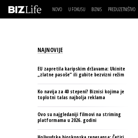
NOVO
U FOKUSU
BIZNIS
PREDUZETNIŠTVO
IZJAVA DANA
BIZNIS SCENA
VIDEO
REAL ESTATE
IZJAVA DANA
BIZNIS SCENA
BREND I KOMUNIKACI
VIDEO
REAL ESTATE
ESG & ENERGY
NAJNOVIJE
BREND I KOMUNIKACI
BANKE
ESG & ENERGY
OSIGURANJE
EU zapretila karipskim državama: Ukinite
BANKE
„zlatne pasoše“ ili gubite bezvizni režim
TECH I AI
OSIGURANJE
BIZNIS & SPORT
Ko navija za 40 stepeni? Biznisi kojima je
TECH I AI
toplotni talas najbolja reklama
PULS REGIONA
BIZNIS & SPORT
NOVO NA RAFU
Ovo su najgledaniji filmovi na striming
PULS REGIONA
platformama u 2026. godini
NOVO NA RAFU
Holivudska bioskopska renesansa: Četiri