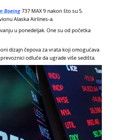
n Boeing
737 MAX 9 nakon što su 5.
ionu Alaska Airlines-a.
vanju u ponedeljak. One su od početka
cioni dizajn čepova za vrata koji omogućava
prevoznici odluče da ugrade više sedišta.