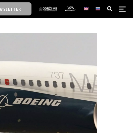
WSLETTER
E/SCHOOL
E/SCHOOL
A
A