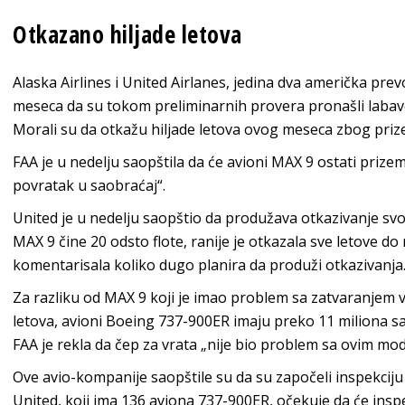
Otkazano hiljade letova
Alaska Airlines i United Airlanes, jedina dva američka pre
meseca da su tokom preliminarnih provera pronašli labave
Morali su da otkažu hiljade letova ovog meseca zbog priz
FAA je u nedelju saopštila da će avioni MAX 9 ostati prize
povratak u saobraćaj“.
United je u nedelju saopštio da produžava otkazivanje svoji
MAX 9 čine 20 odsto flote, ranije je otkazala sve letove d
komentarisala koliko dugo planira da produži otkazivanja
Za razliku od MAX 9 koji je imao problem sa zatvaranjem v
letova, avioni Boeing 737-900ER imaju preko 11 miliona sat
FAA je rekla da čep za vrata „nije bio problem sa ovim mo
Ove avio-kompanije saopštile su da su započeli inspekcij
United, koji ima 136 aviona 737-900ER, očekuje da će insp