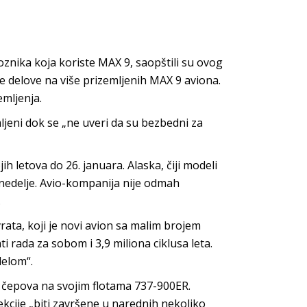
voznika koja koriste MAX 9, saopštili su ovog
 delove na više prizemljenih MAX 9 aviona.
emljenja.
mljeni dok se „ne uveri da su bezbedni za
h letova do 26. januara. Alaska, čiji modeli
o nedelje. Avio-kompanija nije odmah
.
rata, koji je novi avion sa malim brojem
i rada za sobom i 3,9 miliona ciklusa leta.
delom“.
u čepova na svojim flotama 737-900ER.
ekcije „biti završene u narednih nekoliko