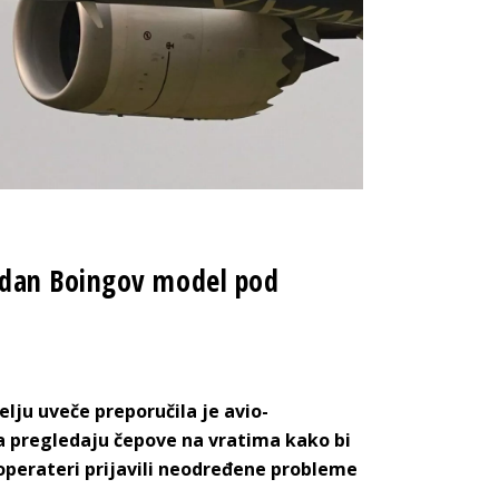
edan Boingov model pod
ju uveče preporučila je avio-
a pregledaju čepove na vratima kako bi
i operateri prijavili neodređene probleme