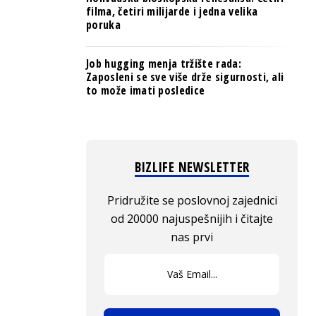
filma, četiri milijarde i jedna velika
poruka
Job hugging menja tržište rada:
Zaposleni se sve više drže sigurnosti, ali
to može imati posledice
BIZLIFE NEWSLETTER
Pridružite se poslovnoj zajednici
od 20000 najuspešnijih i čitajte
nas prvi