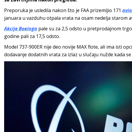
Preporuka je usledila nakon što je FAA prizemljio 171
avio
januara u vazduhu otpala vrata na osam nedelja starom av
Akcije Boeinga
pale su za 2,5 odsto u pretprodajnom trgo
godine pali za 17,5 odsto.
Model 737-900ER nije deo novije MAX flote, ali ima isti op
dodavanje dodatnih vrata za izlaz u slučaju nužde kada se 