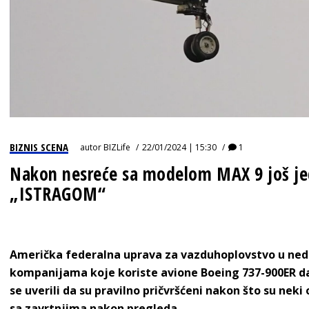
BIZNIS SCENA
autor
BIZLife
22/01/2024 | 15:30
1
Nakon nesreće sa modelom MAX 9 još j
„ISTRAGOM“
Američka federalna uprava za vazduhoplovstvo u nedel
kompanijama koje koriste avione Boeing 737-900ER d
se uverili da su pravilno pričvršćeni nakon što su nek
sa zavrtnjima nakon pregleda.