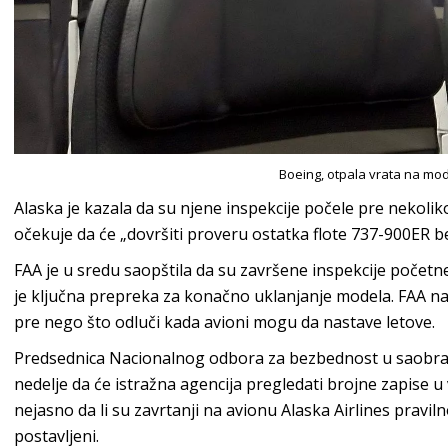
Boeing, otpala vrata na mo
Alaska je kazala da su njene inspekcije počele pre nekoli
očekuje da će „dovršiti proveru ostatka flote 737-900ER b
FAA je u sredu saopštila da su završene inspekcije počet
je ključna prepreka za konačno uklanjanje modela. FAA nas
pre nego što odluči kada avioni mogu da nastave letove.
Predsednica Nacionalnog odbora za bezbednost u saobrać
nedelje da će istražna agencija pregledati brojne zapise u
nejasno da li su zavrtanji na avionu Alaska Airlines pravilno 
postavljeni.