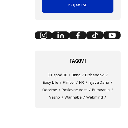
PRIJAVI SE
TAGOVI
30 Ispod 30
Bitno
Bizbendovi
Easy Life
Filmovi
HR
Izjava Dana
Odrzime
Poslovne Vesti
Putovanja
Važno
Wannabe
Webmind