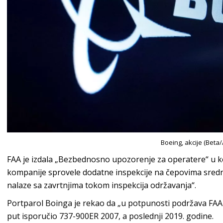
Boeing, akcije (Beta/
FAA je izdala „Bezbednosno upozorenje za operatere“ u k
kompanije sprovele dodatne inspekcije na čepovima srednji
nalaze sa zavrtnjima tokom inspekcija održavanja“.
Portparol Boinga je rekao da „u potpunosti podržava FAA i n
put isporučio 737-900ER 2007, a poslednji 2019. godine.