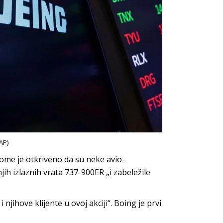
AP)
ome je otkriveno da su neke avio-
h izlaznih vrata 737-900ER „i zabeležile
jihove klijente u ovoj akciji“. Boing je prvi