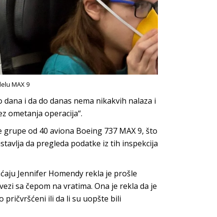
delu MAX 9
ko dana i da do danas nema nikakvih nalaza i
ez ometanja operacija“.
ne grupe od 40 aviona Boeing 737 MAX 9, što
tavlja da pregleda podatke iz tih inspekcija
aju Jennifer Homendy rekla je prošle
 vezi sa čepom na vratima. Ona je rekla da je
pričvršćeni ili da li su uopšte bili