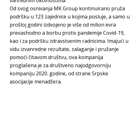
vanrednim okolnostima.
Od svog osnivanja MK Group kontinuirano pruža
podršku u 123 zajednice u kojima posluje, a samo u
prošloj godini izdvojeno je više od milion evra
prevashodno a borbu protiv pandemije Covid-19,
kao i za podršku zdravstvenim radnicima. Imajući u
vidu izvanredne rezultate, zalaganje i pružanje
pomoći čitavom društvu, ova kompanija
proglašena je za društveno najodgovorniju
kompaniju 2020. godine, od strane Srpske
asocijacije menadžera.