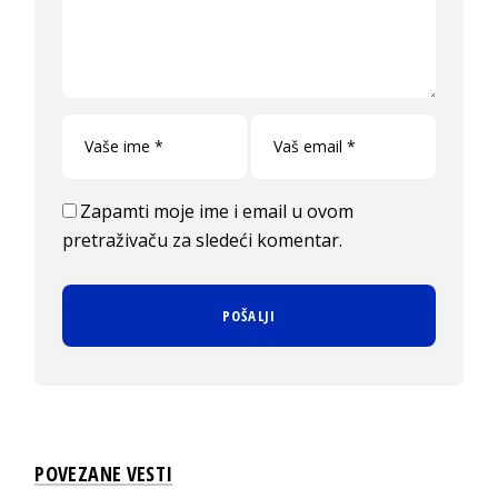
Zapamti moje ime i email u ovom
pretraživaču za sledeći komentar.
POVEZANE VESTI