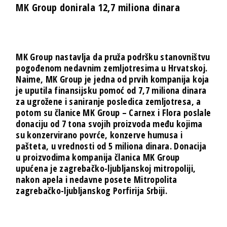
MK Group donirala 12,7 miliona dinara
MK Group nastavlja da pruža podršku stanovništvu
pogođenom nedavnim zemljotresima u Hrvatskoj.
Naime, MK Group je jedna od prvih kompanija koja
je uputila finansijsku pomoć od 7,7 miliona dinara
za ugrožene i saniranje posledica zemljotresa, a
potom su članice MK Group – Carnex i Flora poslale
donaciju od 7 tona svojih proizvoda među kojima
su konzervirano povrće, konzerve humusa i
pašteta, u vrednosti od 5 miliona dinara. Donacija
u proizvodima kompanija članica MK Group
upućena je zagrebačko-ljubljanskoj mitropoliji,
nakon apela i nedavne posete Mitropolita
zagrebačko-ljubljanskog Porfirija Srbiji.