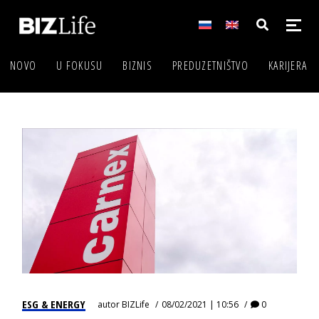
NOVO
U FOKUSU
BIZNIS
PREDUZETNIŠTVO
KARIJERA
ESG & ENERGY
autor
BIZLife
08/02/2021 | 10:56
0