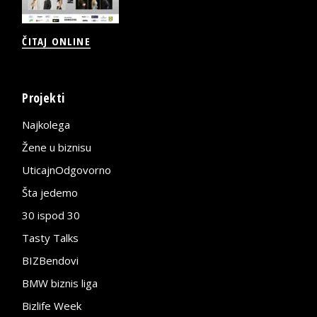
ČITAJ ONLINE
Projekti
Najkolega
Žene u biznisu
UticajnOdgovorno
Šta jedemo
30 ispod 30
Tasty Talks
BIZBendovi
BMW biznis liga
Bizlife Week