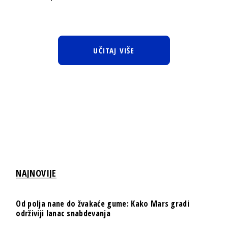
UČITAJ VIŠE
NAJNOVIJE
Od polja nane do žvakaće gume: Kako Mars gradi
održiviji lanac snabdevanja