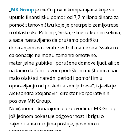
„
MK Group
je među prvim kompanijama koje su
uputile finansijsku pomoć od 7,7 miliona dinara za
pomoć stanovništvu koje je pretrpelo zemljotrese
u oblasti oko Petrinje, Siska, Gline i okolnim selima,
a sada nastavljamo da pružamo podršku
doniranjem osnovnih životnih namirnica. Svakako
da donacije ne mogu zameniti emotivne,
materijalne gubitke i porušene domove ljudi, ali se
nadamo da ćemo ovom podrškom meštanima bar
malo olakšati naredni period i pomoći im u
oporavljanju od posledica zemljotresa“, izjavila je
Aleksandra Stojanović, direktor korporativnih
poslova MK Group.
Novčanom i donacijom u proizvodima, MK Group
još jednom pokazuje odgovornost i brigu o
zajednicama u kojima posluje, posebno u