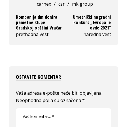
carnex
/
csr
/
mk group
Kompanija dm donira
Umetnički nagradni
pametne klupe
konkurs „Evropa je
Gradskoj opštini Vračar
ovde 2021“
prethodna vest
naredna vest
OSTAVITE KOMENTAR
Vaša adresa e-pošte neće biti objavljena.
Neophodna polja su označena
*