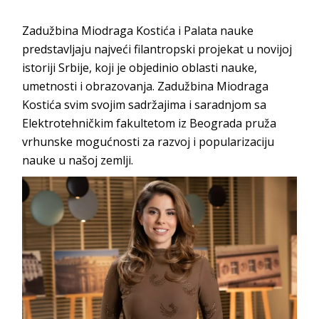
Zadužbina Miodraga Kostića i Palata nauke
predstavljaju najveći filantropski projekat u novijoj
istoriji Srbije, koji je objedinio oblasti nauke,
umetnosti i obrazovanja. Zadužbina Miodraga
Kostića svim svojim sadržajima i saradnjom sa
Elektrotehničkim fakultetom iz Beograda pruža
vrhunske mogućnosti za razvoj i popularizaciju
nauke u našoj zemlji.