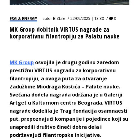
ESG & ENERGY
autor
BIZLife
22/09/2025 | 13:30
0
MK Group dobitnik VIRTUS nagrade za
korporativnu filantropiju za Palatu nauke
MK Group
osvojila je drugu godinu zaredom
prestižnu VIRTUS nagradu za korporativnu
filantropiju, a ovoga puta za otvaranje
Zadužbine Miodraga Kostića – Palate nauke.
Svečana dodela nagrada održana je u Galeriji
Artget u Kulturnom centru Beograda. VIRTUS
nagrade dodelila je Trag fondacija osamnaesti
put, prepoznajući kompanije i pojedince koji su
unapredili društvo čineći dobra dela i
podržavajući filantropske inicijative.