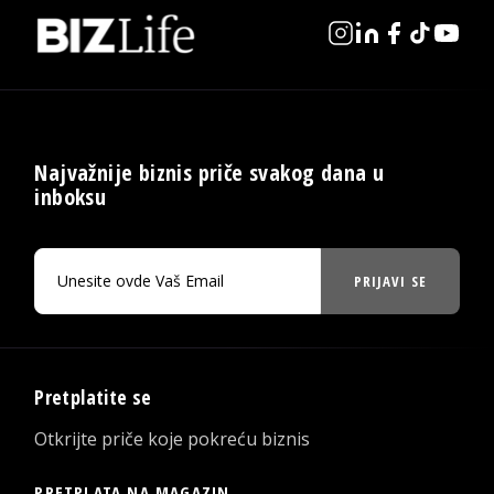
Najvažnije biznis priče svakog dana u
inboksu
PRIJAVI SE
Pretplatite se
Otkrijte priče koje pokreću biznis
PRETPLATA NA MAGAZIN