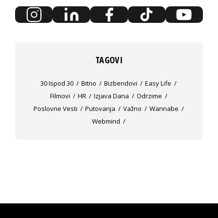
TAGOVI
30 Ispod 30
Bitno
Bizbendovi
Easy Life
Filmovi
HR
Izjava Dana
Odrzime
Poslovne Vesti
Putovanja
Važno
Wannabe
Webmind