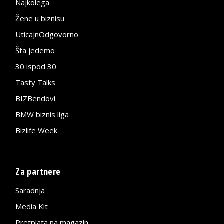
Najkolega
Žene u biznisu
UticajnOdgovorno
Šta jedemo
30 ispod 30
Tasty Talks
BIZBendovi
BMW biznis liga
Bizlife Week
Za partnere
Saradnja
Media Kit
Pretplata na magazin