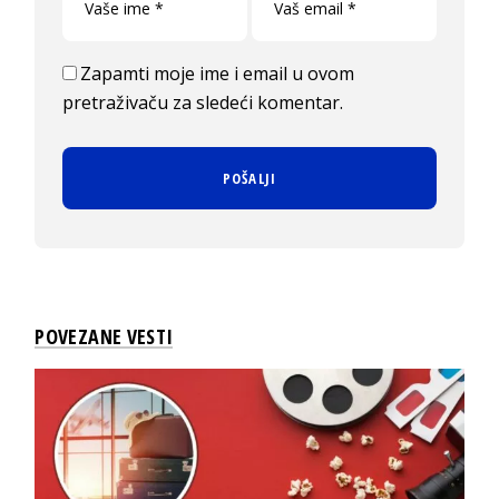
Zapamti moje ime i email u ovom
pretraživaču za sledeći komentar.
POVEZANE VESTI