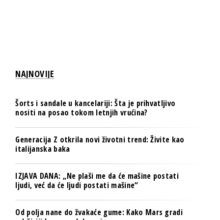
NAJNOVIJE
Šorts i sandale u kancelariji: Šta je prihvatljivo
nositi na posao tokom letnjih vrućina?
Generacija Z otkrila novi životni trend: Živite kao
italijanska baka
IZJAVA DANA: „Ne plaši me da će mašine postati
ljudi, već da će ljudi postati mašine“
Od polja nane do žvakaće gume: Kako Mars gradi