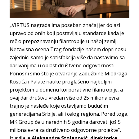
„VIRTUS nagrada ima poseban značaj jer dolazi
upravo od onih koji postavljaju standarde kada je
reč o prepoznavanju filantropije u našoj zemlji.
Nezavisna ocena Trag fondacije našem doprinosu
zajednici samo je satisfakcija više da nastavimo sa
darivanjima u oblast društvene odgovornosti.
Ponosni smo što je otvaranje Zadužbine Miodraga
Kostića i Palate nauke proglašeno najboljim
projektom u domenu korporativne filantropije, a
ovaj dar društvu vredan više od 25 miliona evra
trajno je nasleđe koje ostavljamo budućim
generacijama Srbije, ali i celog regiona. Pored toga,
MK Group će u narednih 5 godina darovati još 5
miliona evra za društveno odgovorne projekte”,
izjavila je
Aleksandra Stojanović, direktorka