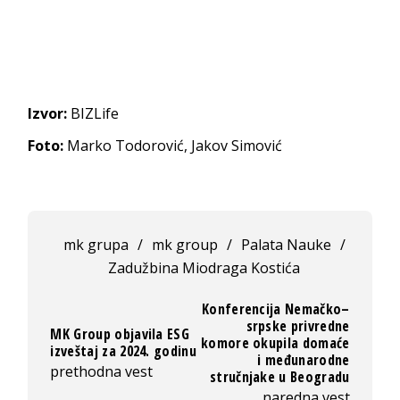
Izvor:
BIZLife
Foto:
Marko Todorović, Jakov Simović
mk grupa
/
mk group
/
Palata Nauke
/
Zadužbina Miodraga Kostića
Konferencija Nemačko–
srpske privredne
MK Group objavila ESG
komore okupila domaće
izveštaj za 2024. godinu
i međunarodne
prethodna vest
stručnjake u Beogradu
naredna vest