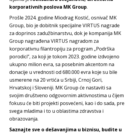
korporativnih poslova MK Group
.
Prošle 2024. godine Miodrag Kostić, osnivač MK
Group, bio je dobitnik specijalne VIRTUS nagrade
za doprinos zadužbinarstvu, dok je kompanija MK
Group nagrađena VIRTUS nagradom za
korporativnu filantropiju za program „Podrška
porodici”, za koji je tokom 2023. godine izdvojeno
ukupno milion evra, sa posebnim akcentom na
donacije u vrednosti od 680.000 evra koje su bile
usmerene na 20 vrtića u Srbiji, Crnoj Gori,
Hrvatskoj i Sloveniji. MK Group će nastaviti sa
svojim društveno odgovornim aktivnostima u čijem
fokusu će biti projekti posvećeni, kao i do sada, pre
svega mladima i to u oblastima zdravstva i
obrazovanja.
Saznajte sve o dešavanjima u biznisu, budite u