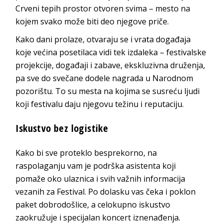
Crveni tepih prostor otvoren svima – mesto na
kojem svako može biti deo njegove priče.
Kako dani prolaze, otvaraju se i vrata događaja
koje većina posetilaca vidi tek izdaleka – festivalske
projekcije, događaji i zabave, ekskluzivna druženja,
pa sve do svečane dodele nagrada u Narodnom
pozorištu. To su mesta na kojima se susreću ljudi
koji festivalu daju njegovu težinu i reputaciju.
Iskustvo bez logistike
Kako bi sve proteklo besprekorno, na
raspolaganju vam je podrška asistenta koji
pomaže oko ulaznica i svih važnih informacija
vezanih za Festival. Po dolasku vas čeka i poklon
paket dobrodošlice, a celokupno iskustvo
zaokružuje i specijalan koncert iznenađenja.