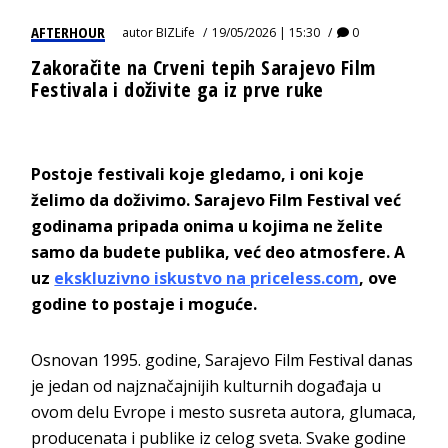
AFTERHOUR
autor
BIZLife
19/05/2026 | 15:30
0
Zakoračite na Crveni tepih Sarajevo Film
Festivala i doživite ga iz prve ruke
Postoje festivali koje gledamo, i oni koje
želimo da doživimo. Sarajevo Film Festival već
godinama pripada onima u kojima ne želite
samo da budete publika, već deo atmosfere. A
uz
ekskluzivno iskustvo na priceless.com
, ove
godine to postaje i moguće.
Osnovan 1995. godine, Sarajevo Film Festival danas
je jedan od najznačajnijih kulturnih događaja u
ovom delu Evrope i mesto susreta autora, glumaca,
producenata i publike iz celog sveta. Svake godine