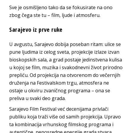
Sve je osmišljeno tako da se fokusirate na ono
zbog čega ste tu – film, ljude i atmosferu.
Sarajevo iz prve ruke
U avgustu, Sarajevo dobija poseban ritam: ulice se
pune ljudima iz celog sveta, projekcije izlaze izvan
bioskopskih sala, a grad postaje jedinstvena kulisa
u kojoj se film, muzika i svakodnevni život prirodno
prepliću. Od projekcija na otvorenom do večernjih
druženja na Festivalskom trgu, atmosfera ne
ostaje u okviru zvaničnog programa – ona se
preliva u svaki deo grada.
Sarajevo Film Festival već decenijama privlači
publiku koja traži više od samih projekcija. Upravo
ta kombinacija vrhunskog filmskog programa i
autentične, neposredne energije grada stvara