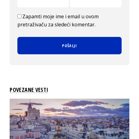
Zapamti moje ime i email u ovom
pretraživaču za sledeći komentar.
POVEZANE VESTI