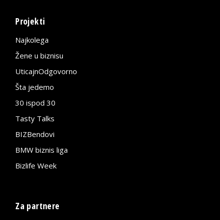
Projekti
Najkolega
Žene u biznisu
UticajnOdgovorno
Šta jedemo
30 ispod 30
Tasty Talks
BIZBendovi
BMW biznis liga
Bizlife Week
Za partnere