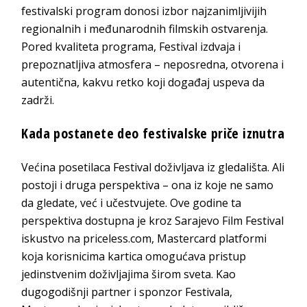
festivalski program donosi izbor najzanimljivijih
regionalnih i međunarodnih filmskih ostvarenja.
Pored kvaliteta programa, Festival izdvaja i
prepoznatljiva atmosfera – neposredna, otvorena i
autentična, kakvu retko koji događaj uspeva da
zadrži.
Kada postanete deo festivalske priče iznutra
Većina posetilaca Festival doživljava iz gledališta. Ali
postoji i druga perspektiva – ona iz koje ne samo
da gledate, već i učestvujete. Ove godine ta
perspektiva dostupna je kroz Sarajevo Film Festival
iskustvo na priceless.com, Mastercard platformi
koja korisnicima kartica omogućava pristup
jedinstvenim doživljajima širom sveta. Kao
dugogodišnji partner i sponzor Festivala,