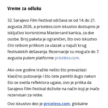
Vreme za odluku
Sarajevo Film Festival održava se od 14. do 21.
avgusta 2026, a priceless.com iskustvo dostupno je
isključivo korisnicima Mastercard kartica, za dve
osobe. Broj paketa je ograničen, što ovo iskustvo
čini retkom prilikom za ulazak u najuži krug
festivalskih dešavanja. Rezervacije su moguće do 7.
avgusta putem platforme
priceless.com
.
Ako ove godine tražite nešto što prevazilazi
klasično putovanje i što ćete pamtiti dugo nakon
što se svetla reflektora ugase, ovo je prilika da
Sarajevo Film Festival doživite na način koji je inače
rezervisan za retke.
Ovo iskustvo deo je
priceless.com
,
globalne