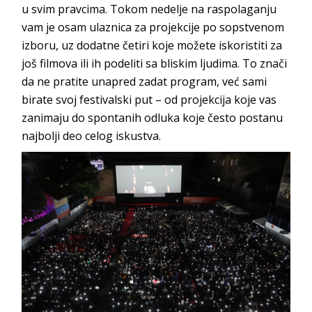
u svim pravcima. Tokom nedelje na raspolaganju
vam je osam ulaznica za projekcije po sopstvenom
izboru, uz dodatne četiri koje možete iskoristiti za
još filmova ili ih podeliti sa bliskim ljudima. To znači
da ne pratite unapred zadat program, već sami
birate svoj festivalski put – od projekcija koje vas
zanimaju do spontanih odluka koje često postanu
najbolji deo celog iskustva.