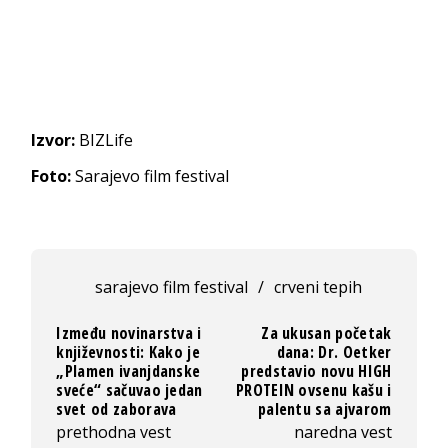
Izvor:
BIZLife
Foto:
Sarajevo film festival
sarajevo film festival
/
crveni tepih
Između novinarstva i
Za ukusan početak
književnosti: Kako je
dana: Dr. Oetker
„Plamen ivanjdanske
predstavio novu HIGH
sveće“ sačuvao jedan
PROTEIN ovsenu kašu i
svet od zaborava
palentu sa ajvarom
prethodna vest
naredna vest