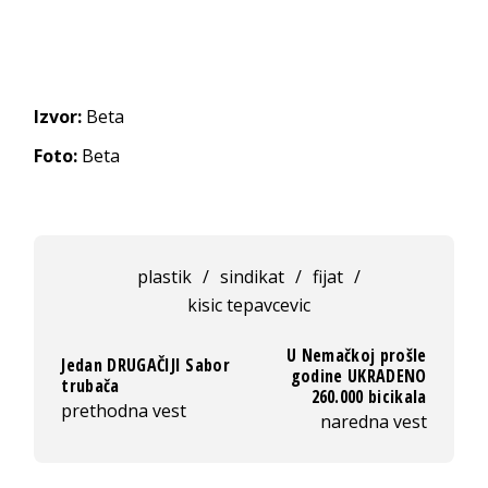
Izvor:
Beta
Foto:
Beta
plastik
/
sindikat
/
fijat
/
kisic tepavcevic
U Nemačkoj prošle
Jedan DRUGAČIJI Sabor
godine UKRADENO
trubača
260.000 bicikala
prethodna vest
naredna vest