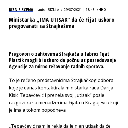
BIZNIS SCENA
autor
BIZLife
29/07/2021 | 18:43
0
Ministarka „IMA UTISAK“ da će Fijat uskoro
pregovarati sa štrajkašima
Pregovori o zahtevima štrajkača u fabrici Fijat
Plastik mogli bi uskoro da počnu uz posredovanje
Agencije za mirno rešavanje radnih sporova.
To je rečeno predstavnicima Štrajkačkog odbora
koje je danas kontaktirala ministarka rada Darija
Kisić Tepavčević i prenela svoj „utisak“ posle
razgovora sa menadžerima Fijata u Kragujevcu koji
je imala tokom popodneva.
„Tepavčević nam je rekla da je njen utisak da će