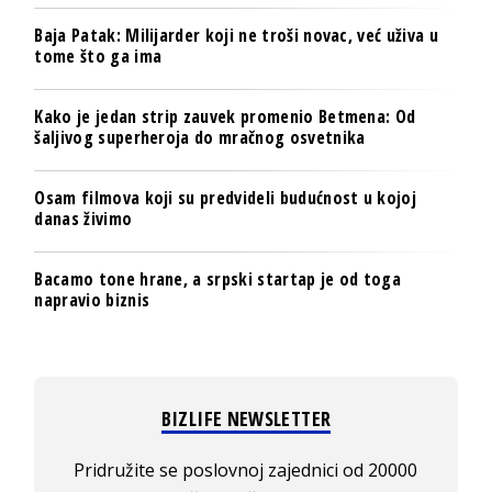
Baja Patak: Milijarder koji ne troši novac, već uživa u
tome što ga ima
Kako je jedan strip zauvek promenio Betmena: Od
šaljivog superheroja do mračnog osvetnika
Osam filmova koji su predvideli budućnost u kojoj
danas živimo
Bacamo tone hrane, a srpski startap je od toga
napravio biznis
BIZLIFE NEWSLETTER
Pridružite se poslovnoj zajednici od 20000