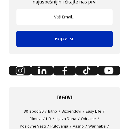
najuspešnijih i čitajte nas prvi
PRIJAVI SE
TAGOVI
30 Ispod 30
Bitno
Bizbendovi
Easy Life
Filmovi
HR
Izjava Dana
Odrzime
Poslovne Vesti
Putovanja
Važno
Wannabe