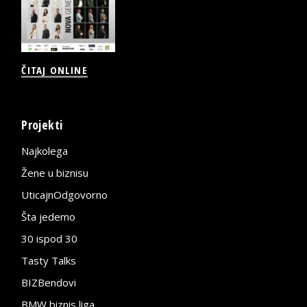
ČITAJ ONLINE
Projekti
Najkolega
Žene u biznisu
UticajnOdgovorno
Šta jedemo
30 ispod 30
Tasty Talks
BIZBendovi
BMW biznis liga