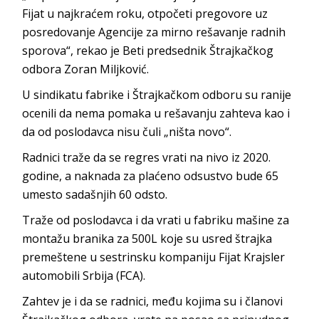
Fijat u najkraćem roku, otpočeti pregovore uz
posredovanje Agencije za mirno rešavanje radnih
sporova“, rekao je Beti predsednik Štrajkačkog
odbora Zoran Miljković.
U sindikatu fabrike i Štrajkačkom odboru su ranije
ocenili da nema pomaka u rešavanju zahteva kao i
da od poslodavca nisu čuli „ništa novo“.
Radnici traže da se regres vrati na nivo iz 2020.
godine, a naknada za plaćeno odsustvo bude 65
umesto sadašnjih 60 odsto.
Traže od poslodavca i da vrati u fabriku mašine za
montažu branika za 500L koje su usred štrajka
premeštene u sestrinsku kompaniju Fijat Krajsler
automobili Srbija (FCA).
Zahtev je i da se radnici, među kojima su i članovi