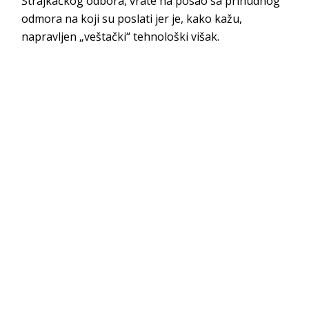
Štrajkačkog odbora, vrate na posao sa prinudnog
odmora na koji su poslati jer je, kako kažu,
napravljen „veštački“ tehnološki višak.