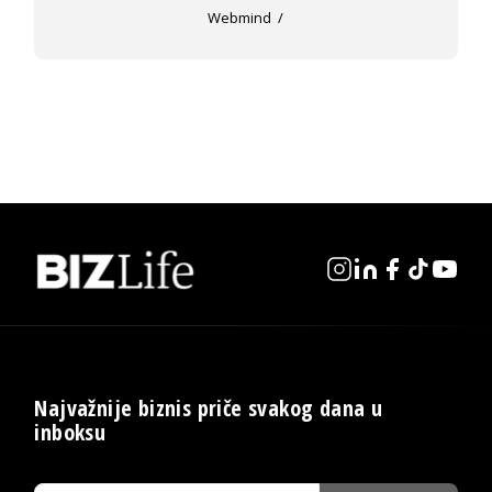
Webmind
Najvažnije biznis priče svakog dana u
inboksu