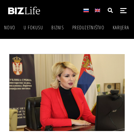
NOVO
U FOKUSU
BIZNIS
PREDUZETNIŠTVO
KARIJERA