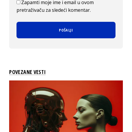
Zapamti moje ime i email u ovom
pretraživaču za sledeći komentar.
POVEZANE VESTI