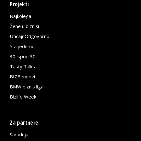
Projekti
Najkolega
Žene u biznisu
UticajnOdgovorno
Šta jedemo
30 ispod 30
Tasty Talks
BIZBendovi
BMW biznis liga
Bizlife Week
Za partnere
Saradnja