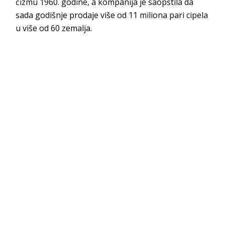
čizmu 1960. godine, a kompanija je saopštila da
sada godišnje prodaje više od 11 miliona pari cipela
u više od 60 zemalja.