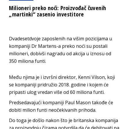
Milioneri preko noći: Proizvođač čuvenih
„martinki“ zasenio investitore
Dvadesetdvoje zaposlenih na višim pozicijama u
kompaniji Dr Martens-a preko noći su postali
milioneri, dobivši nagradu od akcija u iznosu od
350 miliona funti.
Među njima je i izvršni direktor, Kenni Vilson, koji
se kompaniji pridružio 2018. godine i kojem će
pripasti ulog vredan više od 60 miliona funti.
Predsedavajući kompaniji Paul Mason takođe će
dobiti milion funti neočekivanih prihoda.
Do toga je došlo nakon što je britanska kompanija
za proizvodnju čizama potvrdila da će debitovati na