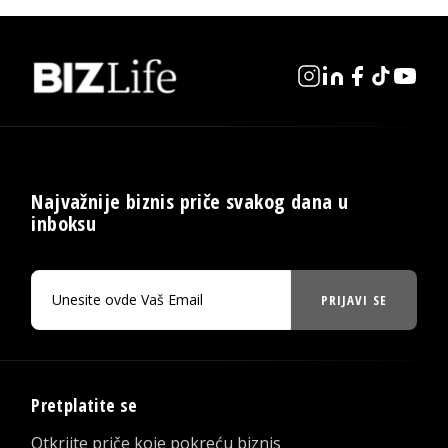
Najvažnije biznis priče svakog dana u
inboksu
PRIJAVI SE
Pretplatite se
Otkrijte priče koje pokreću biznis