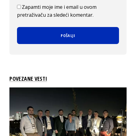
Zapamti moje ime i email u ovom
pretraživaču za sledeći komentar.
POVEZANE VESTI