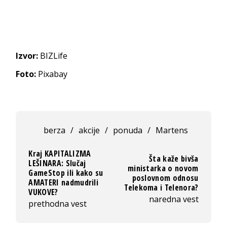
Izvor:
BIZLife
Foto:
Pixabay
berza
/
akcije
/
ponuda
/
Martens
Kraj KAPITALIZMA
Šta kaže bivša
LEŠINARA: Slučaj
ministarka o novom
GameStop ili kako su
poslovnom odnosu
AMATERI nadmudrili
Telekoma i Telenora?
VUKOVE?
naredna vest
prethodna vest