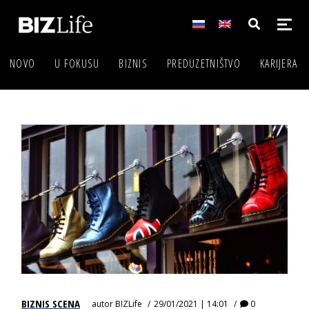
NOVO
U FOKUSU
BIZNIS
PREDUZETNIŠTVO
KARIJERA
BIZNIS SCENA
autor
BIZLife
29/01/2021 | 14:01
0