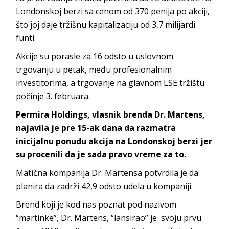
Londonskoj berzi sa cenom od 370 penija po akciji,
što joj daje tržišnu kapitalizaciju od 3,7 milijardi
funti.
Akcije su porasle za 16 odsto u uslovnom
trgovanju u petak, među profesionalnim
investitorima, a trgovanje na glavnom LSE tržištu
počinje 3. februara.
Permira Holdings, vlasnik brenda Dr. Martens,
najavila je pre 15-ak dana da razmatra
inicijalnu ponudu akcija na Londonskoj berzi jer
su procenili da je sada pravo vreme za to.
Matična kompanija Dr. Martensa potvrdila je da
planira da zadrži 42,9 odsto udela u kompaniji.
Brend koji je kod nas poznat pod nazivom
“martinke”, Dr. Martens, “lansirao” je svoju prvu