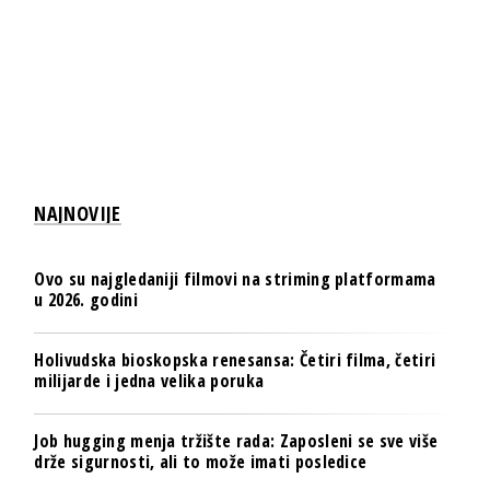
NAJNOVIJE
Ovo su najgledaniji filmovi na striming platformama
u 2026. godini
Holivudska bioskopska renesansa: Četiri filma, četiri
milijarde i jedna velika poruka
Job hugging menja tržište rada: Zaposleni se sve više
drže sigurnosti, ali to može imati posledice