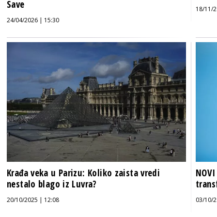
Save
18/11/2
24/04/2026 | 15:30
Krađa veka u Parizu: Koliko zaista vredi
NOVI 
nestalo blago iz Luvra?
trans
20/10/2025 | 12:08
03/10/2