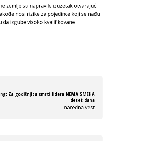
ne zemlje su napravile izuzetak otvarajući
takođe nosi rizike za pojedince koji se nađu
ju da izgube visoko kvalifikovane
ang: Za godišnjicu smrti lidera NEMA SMEHA
deset dana
naredna vest