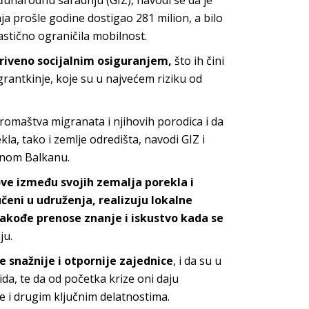
unarodnu saradnju (GIZ), navodi se da je
enja prošle godine dostigao 281 milion, a bilo
rastično ograničila mobilnost.
riveno socijalnim osiguranjem,
što ih čini
antkinje, koje su u najvećem riziku od
romaštva migranata i njihovih porodica i da
a, tako i zemlje odredišta, navodi GIZ i
adnom Balkanu.
ove između svojih zemalja porekla i
čeni u udruženja, realizuju lokalne
 takođe prenose znanje i iskustvo kada se
ju.
e snažnije i otpornije zajednice
, i da su u
da, te da od početka krize oni daju
 i drugim ključnim delatnostima.