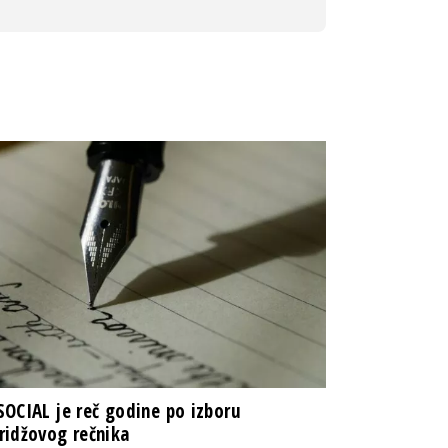
OCIAL je reč godine po izboru
idžovog rečnika