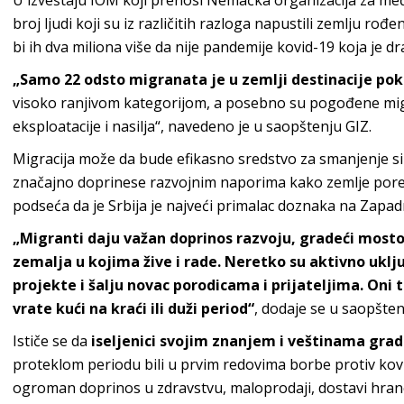
U izveštaju IOM koji prenosi Nemačka organizacija za međ
broj ljudi koji su iz različitih razloga napustili zemlju rođ
bi ih dva miliona više da nije pandemije kovid-19 koja je d
„Samo 22 odsto migranata je u zemlji destinacije pok
visoko ranjivom kategorijom, a posebno su pogođene migr
eksploatacije i nasilja“, navedeno je u saopštenju GIZ.
Migracija može da bude efikasno sredstvo za smanjenje si
značajno doprinese razvojnim naporima kako zemlje porekl
podseća da je Srbija je najveći primalac doznaka na Zap
„Migranti daju važan doprinos razvoju, gradeći most
zemalja u kojima žive i rade. Neretko su aktivno uklju
projekte i šalju novac porodicama i prijateljima. Oni
vrate kući na kraći ili duži period“
, dodaje se u saopšten
Ističe se da
iseljenici svojim znanjem i veštinama grad
proteklom periodu bili u prvim redovima borbe protiv kovi
ogroman doprinos u zdravstvu, maloprodaji, dostavi hrane