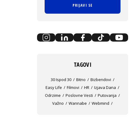
PRIJAVI SE
TAGOVI
30 Ispod 30
Bitno
Bizbendovi
Easy Life
Filmovi
HR
Izjava Dana
Odrzime
Poslovne Vesti
Putovanja
Važno
Wannabe
Webmind