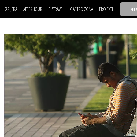
KARIJERA
AFTERHOUR
BIZTRAVEL
GASTRO ZONA
PROJEKTI
NE
POSAO
FILM I SCENA
NAJKOLEGA
LJUDI (HR)
KNJIGE
TASTY TALKS
POSAO
FILM I SCENA
NAJKOLEGA
JE
MOJ UGAO
AUTO SVET
30 ISPOD 30
LJUDI (HR)
KNJIGE
TASTY TALKS
USAVRŠAVANJE
STIL
BACK TO OFFICE/SCHOOL
JE
MOJ UGAO
AUTO SVET
30 ISPOD 30
KNOW-HOW
WELLBEING
BIZBENDOVI
USAVRŠAVANJE
STIL
BACK TO OFFICE/SCHOOL
BIZKOLEGIJUM
KNOW-HOW
WELLBEING
BIZBENDOVI
BMW BIZNIS LIGA
BIZKOLEGIJUM
BIZLIFE WEEK
BMW BIZNIS LIGA
IZJAVA GODINE
BIZLIFE WEEK
IZJAVA GODINE