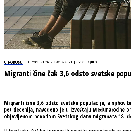
U FOKUSU
autor
BIZLife
18/12/2021 | 09:28
0
Migranti čine čak 3,6 odsto svetske popu
Migranti čine 3,6 odsto svetske populacije, a njihov br
pet decenija, navedeno je u izveštaju Međunarodne or
objavljenom povodom Svetskog dana migranata 18. d