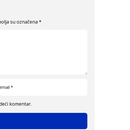
olja su označena
*
edeći komentar.