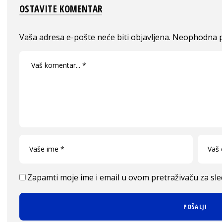
OSTAVITE KOMENTAR
Vaša adresa e-pošte neće biti objavljena.
Neophodna p
Zapamti moje ime i email u ovom pretraživaču za sl