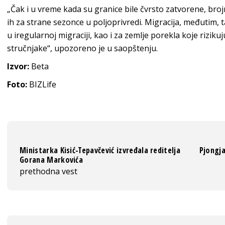
„Čak i u vreme kada su granice bile čvrsto zatvorene, broj
ih za strane sezonce u poljoprivredi. Migracija, međutim, 
u iregularnoj migraciji, kao i za zemlje porekla koje riziku
stručnjake“, upozoreno je u saopštenju.
Izvor:
Beta
Foto:
BIZLife
Ministarka Kisić-Tepavčević izvređala reditelja
Pjongj
Gorana Markovića
prethodna vest