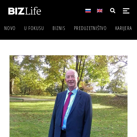
NOVO
U FOKUSU
BIZNIS
PREDUZETNIŠTVO
KARIJERA