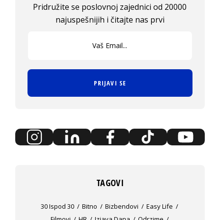
Pridružite se poslovnoj zajednici od 20000
najuspešnijih i čitajte nas prvi
PRIJAVI SE
TAGOVI
30 Ispod 30
Bitno
Bizbendovi
Easy Life
Filmovi
HR
Izjava Dana
Odrzime