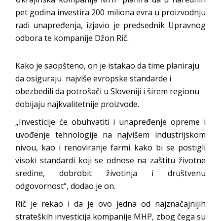
pet godina investira 200 miliona evra u proizvodnju
radi unapređenja, izjavio je predsednik Upravnog
odbora te kompanije Džon Rič.
Kako je saopšteno, on je istakao da time planiraju
da osiguraju najviše evropske standarde i
obezbedili da potrošači u Sloveniji i širem regionu
dobijaju najkvalitetnije proizvode.
„Investicije će obuhvatiti i unapređenje opreme i
uvođenje tehnologije na najvišem industrijskom
nivou, kao i renoviranje farmi kako bi se postigli
visoki standardi koji se odnose na zaštitu životne
sredine, dobrobit životinja i društvenu
odgovornost“, dodao je on.
Rič je rekao i da je ovo jedna od najznačajnijih
strateških investicija kompanije MHP, zbog čega su