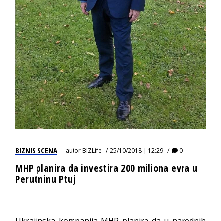
BIZNIS SCENA
autor
BIZLife
25/10/2018 | 12:29
0
MHP planira da investira 200 miliona evra u
Perutninu Ptuj
Ukrajinska kompanija MHP planira da u narednih