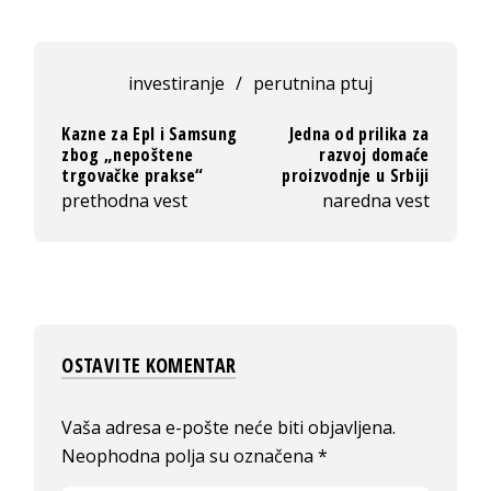
investiranje
/
perutnina ptuj
Kazne za Epl i Samsung
Jedna od prilika za
zbog „nepoštene
razvoj domaće
trgovačke prakse“
proizvodnje u Srbiji
prethodna vest
naredna vest
OSTAVITE KOMENTAR
Vaša adresa e-pošte neće biti objavljena.
Neophodna polja su označena
*