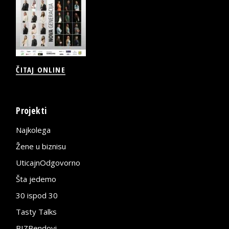
ČITAJ ONLINE
Projekti
Najkolega
Žene u biznisu
UticajnOdgovorno
Šta jedemo
30 ispod 30
Tasty Talks
BIZBendovi