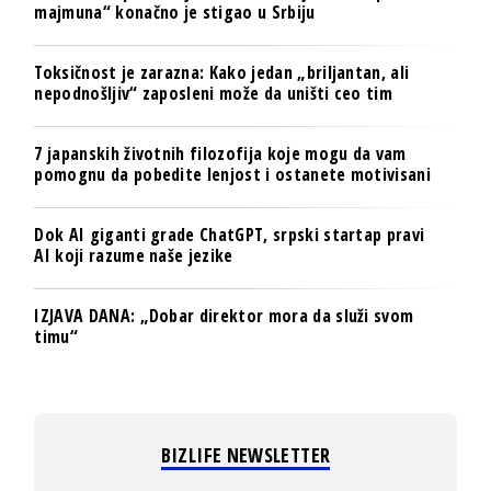
majmuna“ konačno je stigao u Srbiju
Toksičnost je zarazna: Kako jedan „briljantan, ali
nepodnošljiv“ zaposleni može da uništi ceo tim
7 japanskih životnih filozofija koje mogu da vam
pomognu da pobedite lenjost i ostanete motivisani
Dok AI giganti grade ChatGPT, srpski startap pravi
AI koji razume naše jezike
IZJAVA DANA: „Dobar direktor mora da služi svom
timu“
BIZLIFE NEWSLETTER