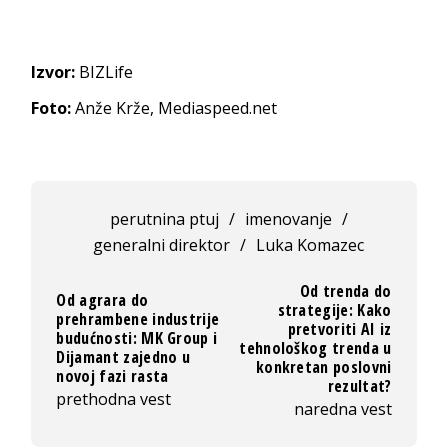
Izvor:
BIZLife
Foto:
Anže Krže, Mediaspeed.net
perutnina ptuj
/
imenovanje
/
generalni direktor
/
Luka Komazec
Od trenda do
Od agrara do
strategije: Kako
prehrambene industrije
pretvoriti AI iz
budućnosti: MK Group i
tehnološkog trenda u
Dijamant zajedno u
konkretan poslovni
novoj fazi rasta
rezultat?
prethodna vest
naredna vest