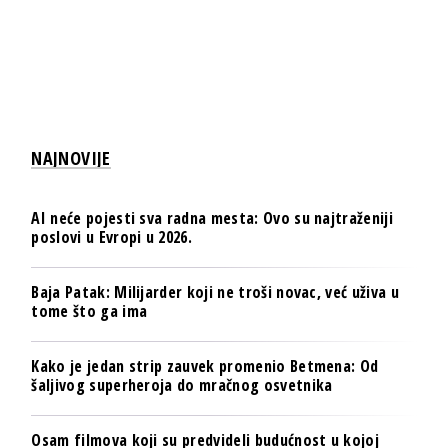
NAJNOVIJE
AI neće pojesti sva radna mesta: Ovo su najtraženiji
poslovi u Evropi u 2026.
Baja Patak: Milijarder koji ne troši novac, već uživa u
tome što ga ima
Kako je jedan strip zauvek promenio Betmena: Od
šaljivog superheroja do mračnog osvetnika
Osam filmova koji su predvideli budućnost u kojoj