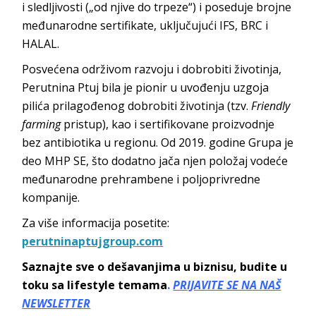
i sledljivosti („od njive do trpeze“) i poseduje brojne
međunarodne sertifikate, uključujući IFS, BRC i
HALAL.
Posvećena održivom razvoju i dobrobiti životinja,
Perutnina Ptuj bila je pionir u uvođenju uzgoja
pilića prilagođenog dobrobiti životinja (tzv.
Friendly
farming
pristup), kao i sertifikovane proizvodnje
bez antibiotika u regionu. Od 2019. godine Grupa je
deo MHP SE, što dodatno jača njen položaj vodeće
međunarodne prehrambene i poljoprivredne
kompanije.
Za više informacija posetite:
perutninaptujgroup.com
Saznajte sve o dešavanjima u biznisu, budite u
toku sa lifestyle temama
.
PRIJAVITE SE NA NAŠ
NEWSLETTER