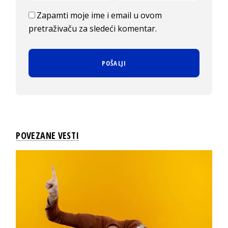
Zapamti moje ime i email u ovom
pretraživaču za sledeći komentar.
POVEZANE VESTI