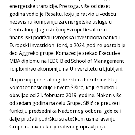
energetske tranzicije. Pre toga, više od deset
godina vodio je Resaltu, koju je razvio u vodeću
nezavisnu kompaniju za energetske usluge u
Centralnoj i Jugoistočnoj Evropi. Resaltu su
finansijski podržali Evropska investiciona banka i
Evropski investicioni fond, a 2024. godine postala je
deo Aggreko grupe. Komazec je stekao Executive
MBA diplomu na IEDC Bled School of Management
i diplomirao ekonomiju na Univerzitetu u Ljubljani.
Na poziciji generalnog direktora Perutnine Ptuj
Komazec nasleđuje Envera Šišića, koji je funkciju
obavljao od 21. februara 2019. godine. Nakon više
od sedam godina na čelu Grupe, Šišić će preuzeti
funkciju predsednika Nadzornog odbora, gde će i
dalje pružati podršku strateškom usmeravanju
Grupe na nivou korporativnog upravljanja.