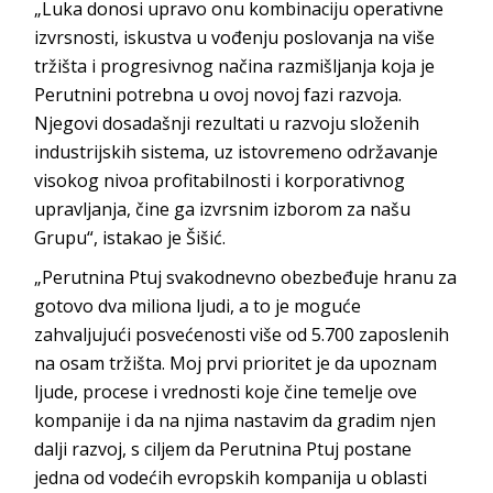
„Luka donosi upravo onu kombinaciju operativne
izvrsnosti, iskustva u vođenju poslovanja na više
tržišta i progresivnog načina razmišljanja koja je
Perutnini potrebna u ovoj novoj fazi razvoja.
Njegovi dosadašnji rezultati u razvoju složenih
industrijskih sistema, uz istovremeno održavanje
visokog nivoa profitabilnosti i korporativnog
upravljanja, čine ga izvrsnim izborom za našu
Grupu“, istakao je Šišić.
„Perutnina Ptuj svakodnevno obezbeđuje hranu za
gotovo dva miliona ljudi, a to je moguće
zahvaljujući posvećenosti više od 5.700 zaposlenih
na osam tržišta. Moj prvi prioritet je da upoznam
ljude, procese i vrednosti koje čine temelje ove
kompanije i da na njima nastavim da gradim njen
dalji razvoj, s ciljem da Perutnina Ptuj postane
jedna od vodećih evropskih kompanija u oblasti