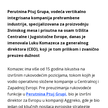
Perutnina Ptuj Grupa, vodeća vertikalno
integrisana kompanija prehrambene
industrije, specijalizovana za proizvodnju
živinskog mesa i prisutna na osam tržišta
Centralne i Jugoistočne Evrope, danas je
imenovala Luku Komazeca za generalnog
direktora (CEO), koji je tom prilikom i zvanično
preuzeo dužnost
Komazec ima više od 15 godina iskustva na
izvršnim rukovodećim pozicijama, tokom kojih je
vodio operativno složene kompanije u Centralnoj i
Zapadnoj Evropi. Pre preuzimanja rukovodeće
funkcije u
Perutnina Ptuj Grupi,
bio je izvršni
direktor za Evropu u kompaniji Aggreko, gde je bio
jedan od ključnih nosilaca evropske strategije