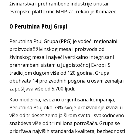
živinarstva i prehrambene industrije unutar
evropske platforme MHP-a“, rekao je Komazec.
O Perutnina Ptuj Grupi
Perutnina Ptuj Grupa (PPG) je vodeći regionalni
proizvođač živinskog mesa i proizvoda od
živinskog mesa i najveći vertikalno integrisani
prehrambeni sistem u Jugoistočnoj Evropi. S
tradicijom dugom više od 120 godina, Grupa
obuhvata 14 proizvodnih pogona u osam zemalja i
zapošljava više od 5.700 ljudi.
Kao moderna, izvozno orijentisana kompanija,
Perutnina Ptuj oko 79% svoje proizvodnje izvozi u
više od trideset zemalja širom sveta i svakodnevno
snabdeva više od tri miliona potrošača. Grupa se
pridržava najviših standarda kvaliteta, bezbednosti