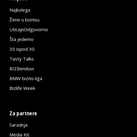
Najkolega
Žene u biznisu
UticajnOdgovorno
Šta jedemo
30 ispod 30
Tasty Talks
BIZBendovi
BMW biznis liga
Bizlife Week
Za partnere
Saradnja
Media Kit