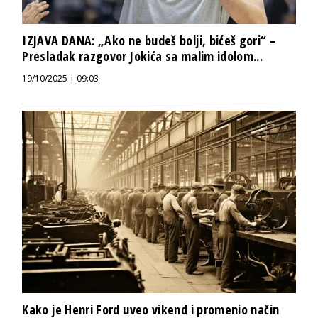
IZJAVA DANA: „Ako ne budeš bolji, bićeš gori“ –
Presladak razgovor Jokića sa malim idolom...
19/10/2025 | 09:03
Kako je Henri Ford uveo vikend i promenio način