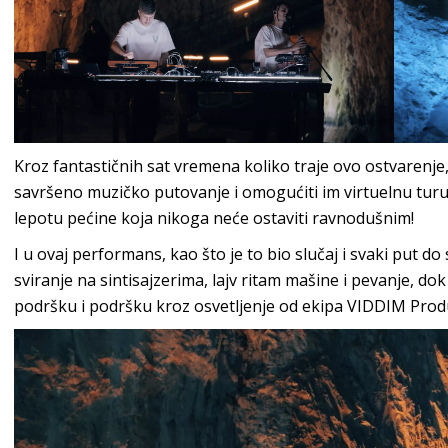
Kroz fantastičnih sat vremena koliko traje ovo ostvarenje
savršeno muzičko putovanje i omogućiti im virtuelnu turu
lepotu pećine koja nikoga neće ostaviti ravnodušnim!
I u ovaj performans, kao što je to bio slučaj i svaki put do
sviranje na sintisajzerima, lajv ritam mašine i pevanje, do
podršku i podršku kroz osvetljenje od ekipa VIDDIM Pro