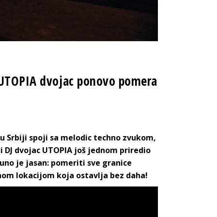
: UTOPIA dvojac ponovo pomera
u Srbiji spoji sa melodic techno zvukom,
 i DJ dvojac UTOPIA još jednom priredio
uno je jasan: pomeriti sve granice
om lokacijom koja ostavlja bez daha!