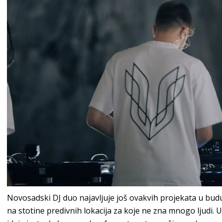
Novosadski DJ duo najavljuje još ovakvih projekata u buduć
na stotine predivnih lokacija za koje ne zna mnogo ljudi. 