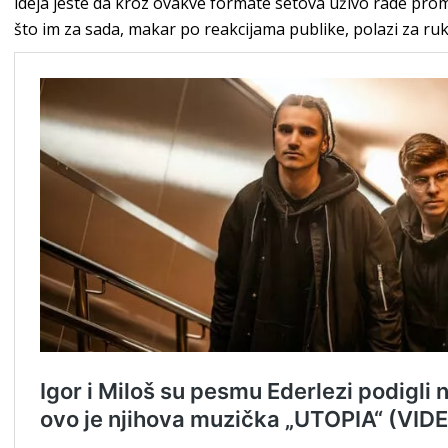
ideja jeste da kroz ovakve formate setova uživo rade promo
što im za sada, makar po reakcijama publike, polazi za ru