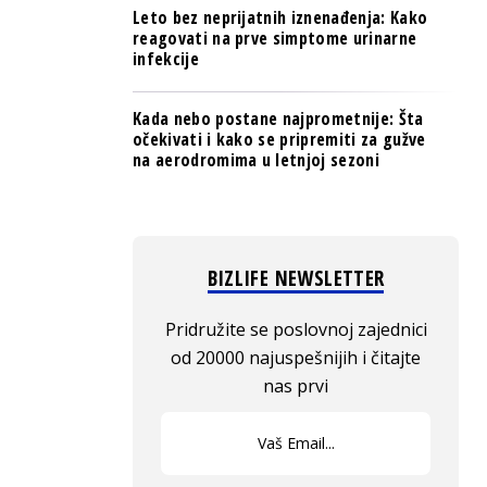
Leto bez neprijatnih iznenađenja: Kako
reagovati na prve simptome urinarne
infekcije
Kada nebo postane najprometnije: Šta
očekivati i kako se pripremiti za gužve
na aerodromima u letnjoj sezoni
BIZLIFE NEWSLETTER
Pridružite se poslovnoj zajednici
od 20000 najuspešnijih i čitajte
nas prvi