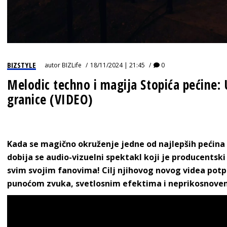
BIZSTYLE
autor
BIZLife
18/11/2024 | 21:45
0
Melodic techno i magija Stopića pećine
granice (VIDEO)
Kada se magično okruženje jedne od najlepših pećina 
dobija se audio-vizuelni spektakl koji je producentski
svim svojim fanovima! Cilj njihovog novog videa potp
punoćom zvuka, svetlosnim efektima i neprikosnoven