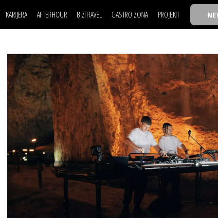
KARIJERA
AFTERHOUR
BIZTRAVEL
GASTRO ZONA
PROJEKTI
NE
POSAO
FILM I SCENA
NAJKOLEGA
LJUDI (HR)
KNJIGE
TASTY TALKS
POSAO
FILM I SCENA
NAJKOLEGA
JE
MOJ UGAO
AUTO SVET
30 ISPOD 30
LJUDI (HR)
KNJIGE
TASTY TALKS
USAVRŠAVANJE
STIL
BACK TO OFFIC
JE
MOJ UGAO
AUTO SVET
30 ISPOD 30
KNOW-HOW
WELLBEING
BIZBENDOVI
USAVRŠAVANJE
STIL
BACK TO OFFIC
BIZKOLEGIJUM
KNOW-HOW
WELLBEING
BIZBENDOVI
BMW BIZNIS LIG
BIZKOLEGIJUM
BIZLIFE WEEK
BMW BIZNIS LIG
IZJAVA GODINE
BIZLIFE WEEK
IZJAVA GODINE