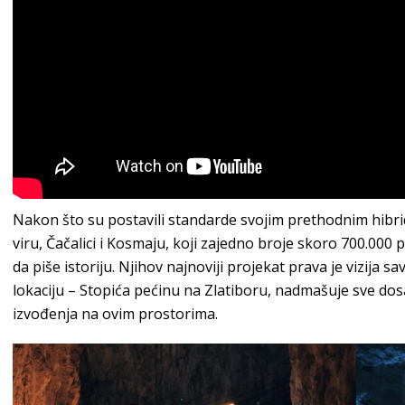
Nakon što su postavili standarde svojim prethodnim hib
viru, Čačalici i Kosmaju, koji zajedno broje skoro 700.00
da piše istoriju. Njihov najnoviji projekat prava je vizija
lokaciju – Stopića pećinu na Zlatiboru, nadmašuje sve do
izvođenja na ovim prostorima.