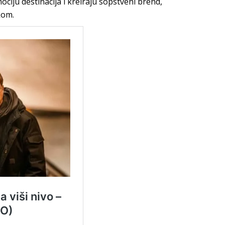
ciju destinacija i kreiraju sopstveni brend,
kom.