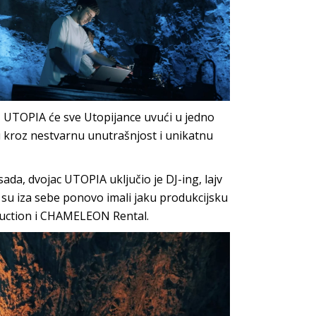
, UTOPIA će sve Utopijance uvući u jedno
 kroz nestvarnu unutrašnjost i unikatnu
 sada, dvojac UTOPIA uključio je DJ-ing, lajv
k su iza sebe ponovo imali jaku produkcijsku
duction i CHAMELEON Rental.