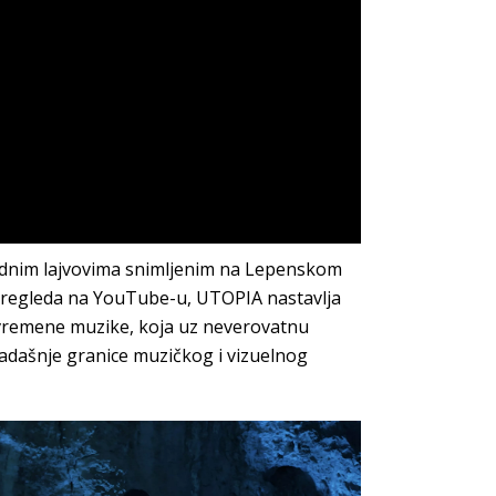
ridnim lajvovima snimljenim na Lepenskom
0 pregleda na YouTube-u, UTOPIA nastavlja
 savremene muzike, koja uz neverovatnu
sadašnje granice muzičkog i vizuelnog