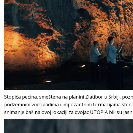
Stopića pećina, smeštena na planini Zlatibor u Srbiji, po
podzemnim vodopadima i impozantnim formacijama stena. Z
snimanje baš na ovoj lokaciji za dvojac UTOPIA bili su jasn