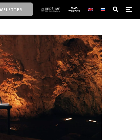
WSLETTER
E/SCHOOL
E/SCHOOL
A
A