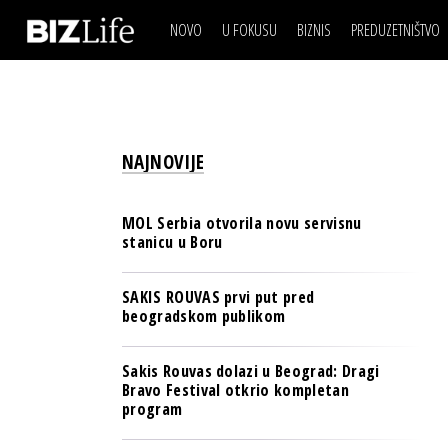
NOVO
U FOKUSU
BIZNIS
PREDUZETNIŠTVO
IZJAVA DANA
BIZNIS SCENA
VIDEO
REAL ESTATE
IZJAVA DANA
BIZNIS SCENA
BREND I KOMUNIKACI
VIDEO
REAL ESTATE
ESG & ENERGY
NAJNOVIJE
BREND I KOMUNIKACI
BANKE
ESG & ENERGY
OSIGURANJE
MOL Serbia otvorila novu servisnu
BANKE
stanicu u Boru
TECH I AI
OSIGURANJE
BIZNIS & SPORT
SAKIS ROUVAS prvi put pred
TECH I AI
beogradskom publikom
PULS REGIONA
BIZNIS & SPORT
NOVO NA RAFU
Sakis Rouvas dolazi u Beograd: Dragi
PULS REGIONA
Bravo Festival otkrio kompletan
program
NOVO NA RAFU