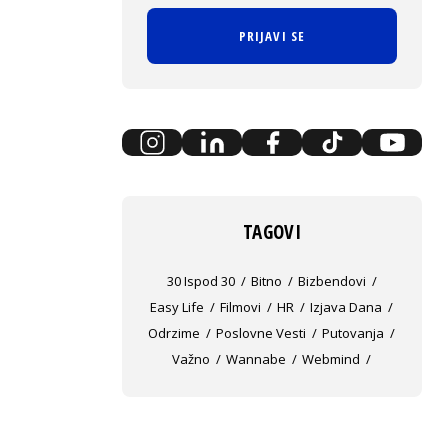
PRIJAVI SE
TAGOVI
30 Ispod 30
Bitno
Bizbendovi
Easy Life
Filmovi
HR
Izjava Dana
Odrzime
Poslovne Vesti
Putovanja
Važno
Wannabe
Webmind