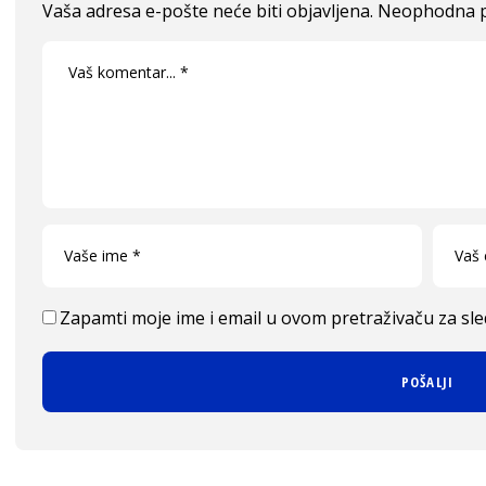
Vaša adresa e-pošte neće biti objavljena.
Neophodna p
Zapamti moje ime i email u ovom pretraživaču za sl