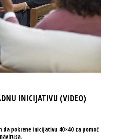
ADNU INICIJATIVU (VIDEO)
an da pokrene inicijativu 40×40 za pomoć
navirusa.