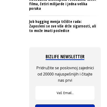
filma, četiri milijarde i jedna velika
poruka
Job hugging menja tržište rada:
Zaposleni se sve više drže sigurnosti, ali
to može imati posledice
BIZLIFE NEWSLETTER
Pridružite se poslovnoj zajednici
od 20000 najuspešnijih i čitajte
nas prvi