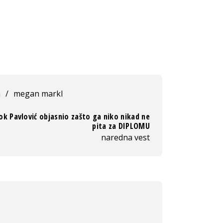
a
/
megan markl
ok Pavlović objasnio zašto ga niko nikad ne
pita za DIPLOMU
naredna vest