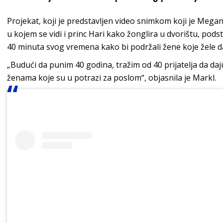
Projekat, koji je predstavljen video snimkom koji je Megan
u kojem se vidi i princ Hari kako žonglira u dvorištu, pods
40 minuta svog vremena kako bi podržali žene koje žele d
„Budući da punim 40 godina, tražim od 40 prijatelja da 
ženama koje su u potrazi za poslom“, objasnila je Markl.