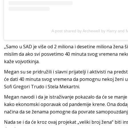
A post shared by Archewell by Harry an
„Samo u SAD je više od 2 miliona i desetine miliona žena š
mislim da ako svi posvetimo 40 minuta svog vremena neko
kaže vojvotkinja.
Megan su se pridružili i slavni prijatelji i aktivisti na predst
će dati 40 minuta svog vremena da pomognu nekoj ženi u s
Sofi Gregori Trudo i Stela Mekartni.
Megan navodi i da je istraživanje pokazalo da će se manj
kako ekonomski oporavak od pandemije krene. Ona dodaje 
načina da se ženama pomogne da povrate samopouzdanje
Nada se i da će kroz ovaj projekat „veliki broj žena“ biti