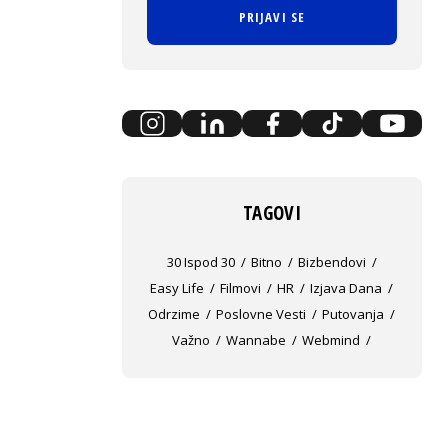
PRIJAVI SE
TAGOVI
30 Ispod 30
Bitno
Bizbendovi
Easy Life
Filmovi
HR
Izjava Dana
Odrzime
Poslovne Vesti
Putovanja
Važno
Wannabe
Webmind