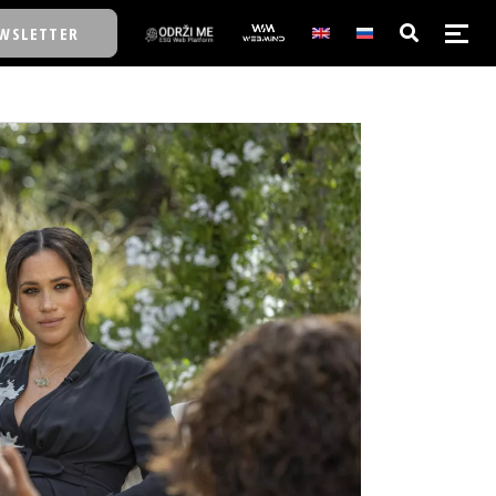
WSLETTER
E/SCHOOL
E/SCHOOL
A
A