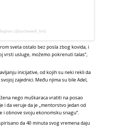
d Meghan (@archewell_hm)
irom sveta ostalo bez posla zbog kovida, i
j vrsti usluge, možemo pokrenuti talas“,
avljanju inicijative, od kojih su neki rekli da
vojoj zajednici. Među njima su bile Adel,
e žena nego muškaraca vratiti na posao
i da veruje da je „mentorstvo jedan od
 i obnove svoju ekonomsku snagu“.
 inspirisano da 40 minuta svog vremena daju