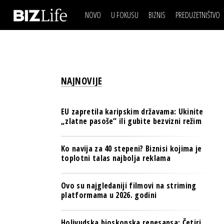
NOVO
U FOKUSU
BIZNIS
PREDUZETNIŠTVO
IZJAVA DANA
BIZNIS SCENA
VIDEO
REAL ESTATE
IZJAVA DANA
BIZNIS SCENA
BREND I KOMUNIKACI
VIDEO
REAL ESTATE
ESG & ENERGY
NAJNOVIJE
BREND I KOMUNIKACI
BANKE
ESG & ENERGY
OSIGURANJE
EU zapretila karipskim državama: Ukinite
BANKE
„zlatne pasoše“ ili gubite bezvizni režim
TECH I AI
OSIGURANJE
BIZNIS & SPORT
Ko navija za 40 stepeni? Biznisi kojima je
TECH I AI
toplotni talas najbolja reklama
PULS REGIONA
BIZNIS & SPORT
NOVO NA RAFU
Ovo su najgledaniji filmovi na striming
PULS REGIONA
platformama u 2026. godini
NOVO NA RAFU
Holivudska bioskopska renesansa: Četiri