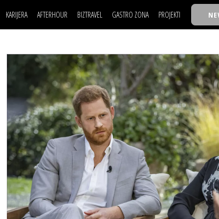
KARIJERA
AFTERHOUR
BIZTRAVEL
GASTRO ZONA
PROJEKTI
NE
POSAO
FILM I SCENA
NAJKOLEGA
LJUDI (HR)
KNJIGE
TASTY TALKS
POSAO
FILM I SCENA
NAJKOLEGA
JE
MOJ UGAO
AUTO SVET
30 ISPOD 30
LJUDI (HR)
KNJIGE
TASTY TALKS
USAVRŠAVANJE
STIL
BACK TO OFFIC
JE
MOJ UGAO
AUTO SVET
30 ISPOD 30
KNOW-HOW
WELLBEING
BIZBENDOVI
USAVRŠAVANJE
STIL
BACK TO OFFIC
BIZKOLEGIJUM
KNOW-HOW
WELLBEING
BIZBENDOVI
BMW BIZNIS LIG
BIZKOLEGIJUM
BIZLIFE WEEK
BMW BIZNIS LIG
IZJAVA GODINE
BIZLIFE WEEK
IZJAVA GODINE