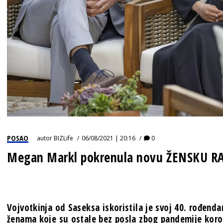
POSAO
autor
BIZLife
06/08/2021 | 20:16
0
Megan Markl pokrenula novu ŽENSKU R
Vojvotkinja od Saseksa iskoristila je svoj 40. rođend
ženama koje su ostale bez posla zbog pandemije koro