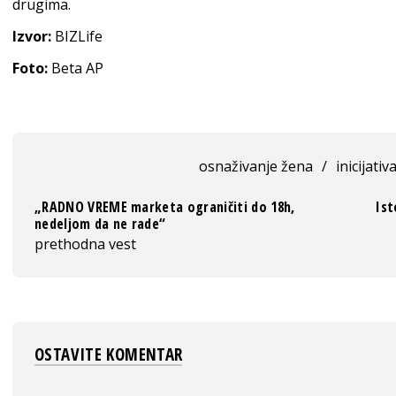
drugima.
Izvor:
BIZLife
Foto:
Beta AP
osnaživanje žena
/
inicijativ
„RADNO VREME marketa ograničiti do 18h,
Ist
nedeljom da ne rade“
prethodna vest
OSTAVITE KOMENTAR