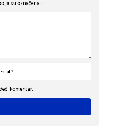
olja su označena
*
edeći komentar.