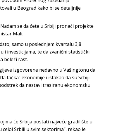
onu povodom Prolećnog zasedanja
ali u Beograd kako bi se detaljnije
 Nadam se da ćete u Srbiji pronaći projekte
nistar Mali.
odsto, samo u poslednjem kvartalu 3,8
i investicijama, te da zvanični statistički
 beleži rast.
orgijeve izgovorene nedavno u Vašingtonu da
etla tačka“ ekonomije i istakao da su Srbiji
a podstrek da nastavi trasiranu ekonomsku
jima će Srbija postati najveće gradilište u
u celoj Srbiji u svim sektorima“, rekao je