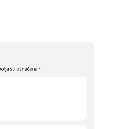
olja su označena
*