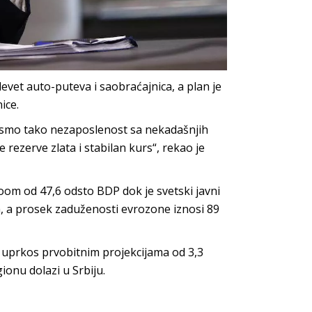
devet auto-puteva i saobraćajnica, a plan je
ice.
pa smo tako nezaposlenost sa nekadašnjih
rezerve zlata i stabilan kurs“, rekao je
ivoom od 47,6 odsto BDP dok je svetski javni
, a prosek zaduženosti evrozone iznosi 89
to uprkos prvobitnim projekcijama od 3,3
gionu dolazi u Srbiju.