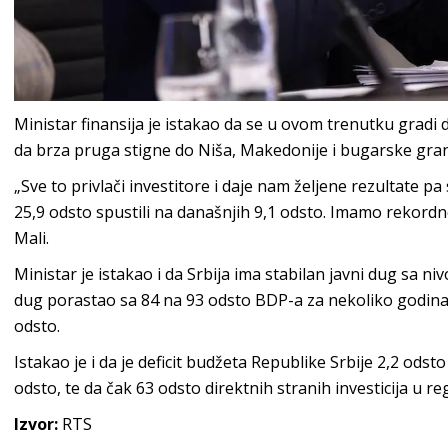
Ministar finansija je istakao da se u ovom trenutku gradi 
da brza pruga stigne do Niša, Makedonije i bugarske gran
„Sve to privlači investitore i daje nam željene rezultate 
25,9 odsto spustili na današnjih 9,1 odsto. Imamo rekordne 
Mali.
Ministar je istakao i da Srbija ima stabilan javni dug sa n
dug porastao sa 84 na 93 odsto BDP-a za nekoliko godina
odsto.
Istakao je i da je deficit budžeta Republike Srbije 2,2 ods
odsto, te da čak 63 odsto direktnih stranih investicija u re
Izvor:
RTS