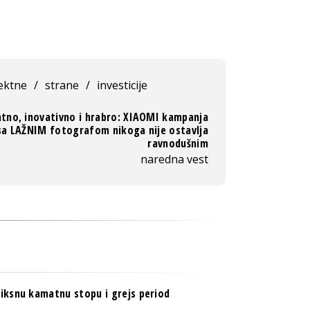
ektne
/
strane
/
investicije
tno, inovativno i hrabro: XIAOMI kampanja
sa LAŽNIM fotografom nikoga nije ostavlja
ravnodušnim
naredna vest
fiksnu kamatnu stopu i grejs period