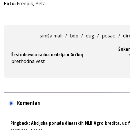
Foto:
Freepik, Beta
siniša mali
/
bdp
/
dug
/
posao
/
dir
Šokan
Šestodnevna radna nedelja u Grčkoj
prethodna vest
Komentari
Pingback:
Akcijska ponuda dinarskih NLB Agro kredita, uz 