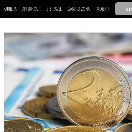
KARIJERA
AFTERHOUR
BIZTRAVEL
GASTRO ZONA
PROJEKTI
NE
POSAO
FILM I SCENA
NAJKOLEGA
LJUDI (HR)
KNJIGE
TASTY TALKS
POSAO
FILM I SCENA
NAJKOLEGA
JE
MOJ UGAO
AUTO SVET
30 ISPOD 30
LJUDI (HR)
KNJIGE
TASTY TALKS
USAVRŠAVANJE
STIL
BACK TO OFFICE/SCHOOL
JE
MOJ UGAO
AUTO SVET
30 ISPOD 30
KNOW-HOW
WELLBEING
BIZBENDOVI
USAVRŠAVANJE
STIL
BACK TO OFFICE/SCHOOL
BIZKOLEGIJUM
KNOW-HOW
WELLBEING
BIZBENDOVI
BMW BIZNIS LIGA
BIZKOLEGIJUM
BIZLIFE WEEK
BMW BIZNIS LIGA
IZJAVA GODINE
BIZLIFE WEEK
IZJAVA GODINE