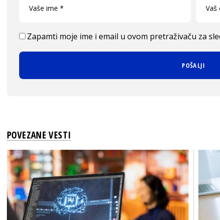
Zapamti moje ime i email u ovom pretraživaču za sl
POVEZANE VESTI