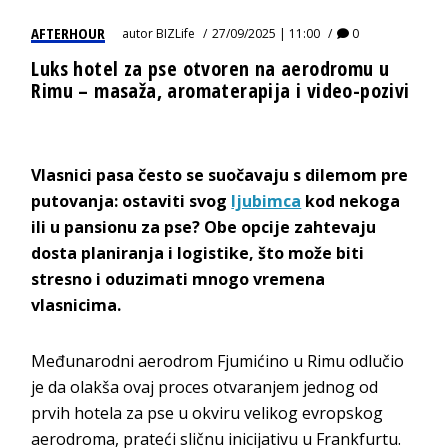
AFTERHOUR
autor
BIZLife
27/09/2025 | 11:00
0
Luks hotel za pse otvoren na aerodromu u
Rimu – masaža, aromaterapija i video-pozivi
Vlasnici pasa često se suočavaju s dilemom pre
putovanja: ostaviti svog
ljubimca
kod nekoga
ili u pansionu za pse? Obe opcije zahtevaju
dosta planiranja i logistike, što može biti
stresno i oduzimati mnogo vremena
vlasnicima.
Međunarodni aerodrom Fjumićino u Rimu odlučio
je da olakša ovaj proces otvaranjem jednog od
prvih hotela za pse u okviru velikog evropskog
aerodroma, prateći sličnu inicijativu u Frankfurtu.