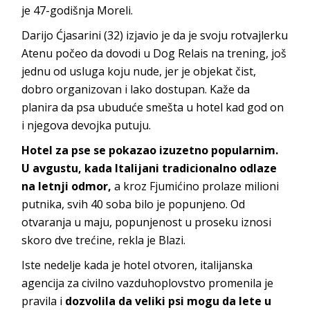
je 47-godišnja Moreli.
Darijo Ćjasarini (32) izjavio je da je svoju rotvajlerku
Atenu počeo da dovodi u Dog Relais na trening, još
jednu od usluga koju nude, jer je objekat čist,
dobro organizovan i lako dostupan. Kaže da
planira da psa ubuduće smešta u hotel kad god on
i njegova devojka putuju.
Hotel za pse se pokazao izuzetno popularnim.
U avgustu, kada Italijani tradicionalno odlaze
na letnji odmor,
a kroz Fjumićino prolaze milioni
putnika, svih 40 soba bilo je popunjeno. Od
otvaranja u maju, popunjenost u proseku iznosi
skoro dve trećine, rekla je Blazi.
Iste nedelje kada je hotel otvoren, italijanska
agencija za civilno vazduhoplovstvo promenila je
pravila i
dozvolila da veliki psi mogu da lete u