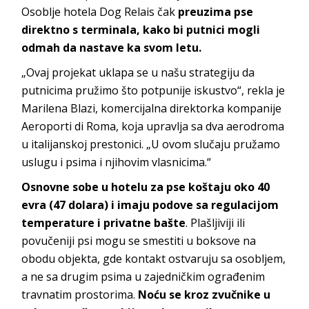
Osoblje hotela Dog Relais čak
preuzima pse
direktno s terminala, kako bi putnici mogli
odmah da nastave ka svom letu.
„Ovaj projekat uklapa se u našu strategiju da
putnicima pružimo što potpunije iskustvo“, rekla je
Marilena Blazi, komercijalna direktorka kompanije
Aeroporti di Roma, koja upravlja sa dva aerodroma
u italijanskoj prestonici. „U ovom slučaju pružamo
uslugu i psima i njihovim vlasnicima.“
Osnovne sobe u hotelu za pse koštaju oko 40
evra (47 dolara) i imaju podove sa regulacijom
temperature i privatne bašte
. Plašljiviji ili
povučeniji psi mogu se smestiti u boksove na
obodu objekta, gde kontakt ostvaruju sa osobljem,
a ne sa drugim psima u zajedničkim ograđenim
travnatim prostorima.
Noću se kroz zvučnike u