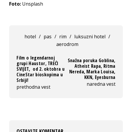
Foto:
Unsplash
hotel
/
pas
/
rim
/
luksuzni hotel
/
aerodrom
Film o legendarnoj
Snažna poruka Goblina,
grupi Haustor, TREĆI
Atheist Rapa, Ritma
SVIJET, od 2. oktobra u
Nereda, Marka Louisa,
CineStar bioskopima u
KKN, Eyesburna
Srbiji!
naredna vest
prethodna vest
OSTAVITE KOMENTAR