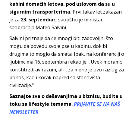
kabini domaćih letova, pod uslovom da su u
sigurnim transporterima.
Prvi takav let zakazan
je za
23. septembar,
saopštio je ministar
saobraćaja Mateo Salvini.
Salvini priznaje da će mnogi biti zadovoljni što
mogu da povedu svoje pse u kabinu, dok bi
drugima to moglo da smeta. Ipak, na konferenciji o
ljubimcima 16. septembra rekao je: „Uvek moramo
koristiti zdrav razum, ali… za mene je ovo razlog za
ponos, kao i korak napred sa stanovišta
civilizacije.“
Saznajte sve o dešavanjima u biznisu, budite u
toku sa lifestyle temama.
PRIJAVITE SE NA NAŠ
NEWSLETTER