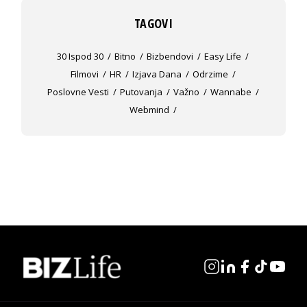
TAGOVI
30 Ispod 30
Bitno
Bizbendovi
Easy Life
Filmovi
HR
Izjava Dana
Odrzime
Poslovne Vesti
Putovanja
Važno
Wannabe
Webmind