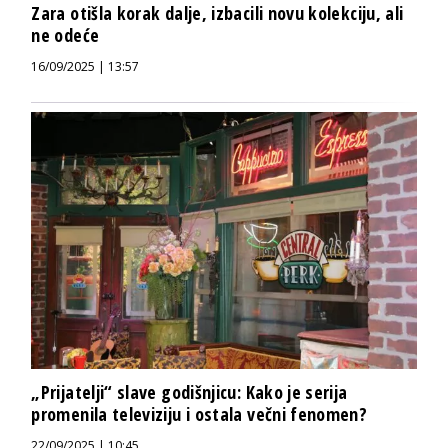
Zara otišla korak dalje, izbacili novu kolekciju, ali
ne odeće
16/09/2025 | 13:57
„Prijatelji“ slave godišnjicu: Kako je serija
promenila televiziju i ostala večni fenomen?
22/09/2025 | 10:45