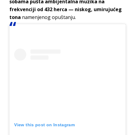
sobama pušta ambijentalna muzika na
frekvenciji od 432 herca — niskog, umirujućeg
tona
namenjenog opuštanju.
View this post on Instagram