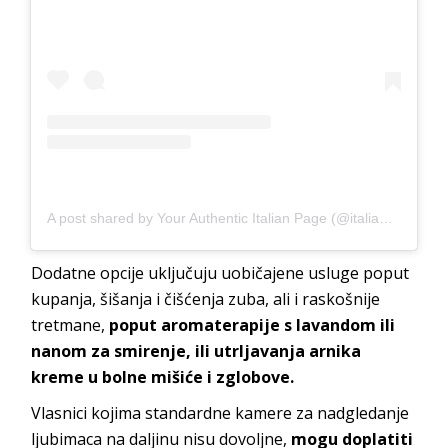
A post shared by Your Authentic Italian Page (@italian_vacations)
Dodatne opcije uključuju uobičajene usluge poput
kupanja, šišanja i čišćenja zuba, ali i raskošnije
tretmane,
poput aromaterapije s lavandom ili
nanom za smirenje, ili utrljavanja arnika
kreme u bolne mišiće i zglobove.
Vlasnici kojima standardne kamere za nadgledanje
ljubimaca na daljinu nisu dovoljne,
mogu doplatiti