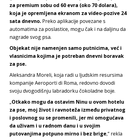
za premium sobu od 60 evra (oko 70 dolara),
koja je opremljena ekranom za video-pozive 24
sata dnevno.
Preko aplikacije povezane s
automatima za poslastice, mogu čak i na daljinu da
nagrade svog psa.
Objekat nije namenjen samo putnicima, već i
vlasnicima kojima je potreban dnevni boravak
za pse.
Aleksandra Moreli, koja radi u ljudskim resursima
kompanije Aeroporti di Roma, redovno dovodi
svoju dvogodišnju labradorku čokoladne boje.
„
Otkako mogu da ostavim Ninu u ovom hotelu
za pse, moj život i ravnoteža između privatnog
i poslovnog su se promenili, jer mi omogućava
da uživam i u radnom danu i u svojim
putovanjima potpuno mirno i bez brige
,“ rekla