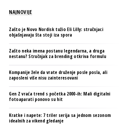
NAJNOVIJE
Zašto je Novo Nordisk tužio Eli Lilly: stručnjaci
objašnjavaju šta stoji iza spora
Zašto neka imena postanu legendarna, a druga
nestanu? Stručnjak za brending otkriva formulu
Kompanije žele da vrate druženje posle posla, ali
zaposleni više nisu zainteresovani
Gen Z vraća trend s početka 2000-ih: Mali digitalni
fotoaparati ponovo su hit
Kratke i napete: 7 triler serija sa jednom sezonom
idealnih za vikend gledanje