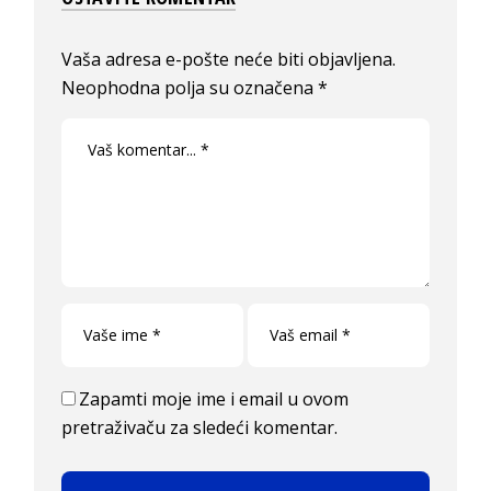
Vaša adresa e-pošte neće biti objavljena.
Neophodna polja su označena
*
Zapamti moje ime i email u ovom
pretraživaču za sledeći komentar.