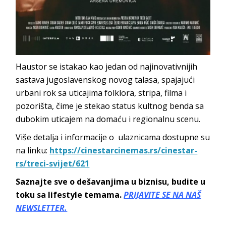
Haustor se istakao kao jedan od najinovativnijih
sastava jugoslavenskog novog talasa, spajajući
urbani rok sa uticajima folklora, stripa, filma i
pozorišta, čime je stekao status kultnog benda sa
dubokim uticajem na domaću i regionalnu scenu.
Više detalja i informacije o ulaznicama dostupne su
na linku:
https://cinestarcinemas.rs/cinestar-
rs/treci-svijet/621
Saznajte sve o dešavanjima u biznisu, budite u
toku sa lifestyle temama.
PRIJAVITE SE NA NAŠ
NEWSLETTER.