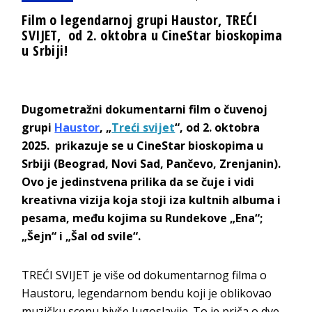
Film o legendarnoj grupi Haustor, TREĆI
SVIJET, od 2. oktobra u CineStar bioskopima
u Srbiji!
Dugometražni dokumentarni film o čuvenoj
grupi
Haustor
, „
Treći svijet
“, od 2. oktobra
2025. prikazuje se u CineStar bioskopima u
Srbiji (Beograd, Novi Sad, Pančevo, Zrenjanin).
Ovo je jedinstvena prilika da se čuje i vidi
kreativna vizija koja stoji iza kultnih albuma i
pesama, među kojima su Rundekove „Ena“;
„Šejn“ i „Šal od svile“.
TREĆI SVIJET je više od dokumentarnog filma o
Haustoru, legendarnom bendu koji je oblikovao
muzičku scenu bivše Jugoslavije. To je priča o dve