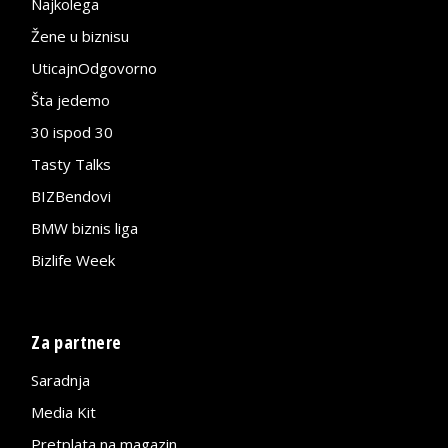
Najkolega
Žene u biznisu
UticajnOdgovorno
Šta jedemo
30 ispod 30
Tasty Talks
BIZBendovi
BMW biznis liga
Bizlife Week
Za partnere
Saradnja
Media Kit
Pretplata na magazin