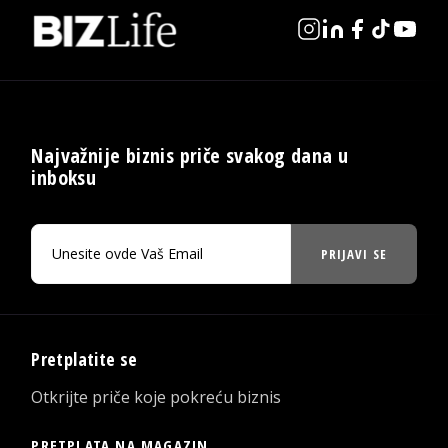
Najvažnije biznis priče svakog dana u
inboksu
PRIJAVI SE
Pretplatite se
Otkrijte priče koje pokreću biznis
PRETPLATA NA MAGAZIN