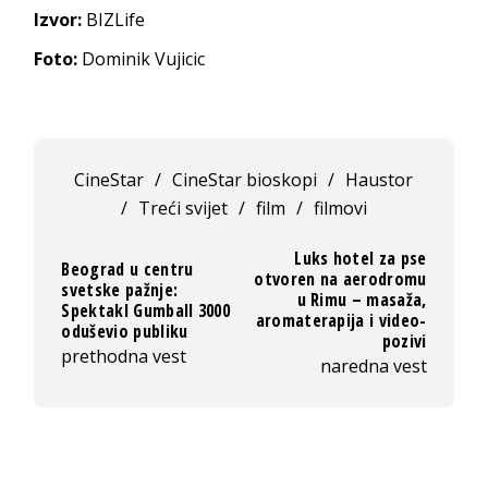
Izvor:
BIZLife
Foto:
Dominik Vujicic
CineStar
/
CineStar bioskopi
/
Haustor
/
Treći svijet
/
film
/
filmovi
Luks hotel za pse
Beograd u centru
otvoren na aerodromu
svetske pažnje:
u Rimu – masaža,
Spektakl Gumball 3000
aromaterapija i video-
oduševio publiku
pozivi
prethodna vest
naredna vest