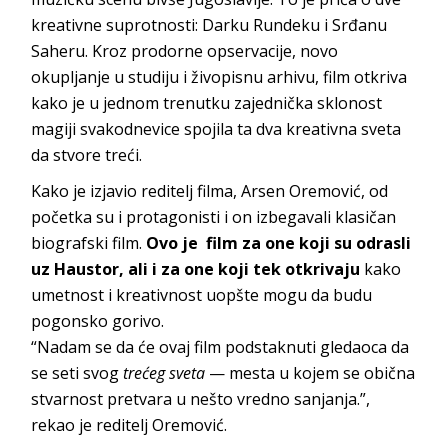
kreativne suprotnosti: Darku Rundeku i Srđanu
Saheru. Kroz prodorne opservacije, novo
okupljanje u studiju i živopisnu arhivu, film otkriva
kako je u jednom trenutku zajednička sklonost
magiji svakodnevice spojila ta dva kreativna sveta
da stvore treći.
Kako je izjavio reditelj filma, Arsen Oremović, od
početka su i protagonisti i on izbegavali klasičan
biografski film.
Ovo je film za one koji su odrasli
uz Haustor, ali i za one koji tek otkrivaju
kako
umetnost i kreativnost uopšte mogu da budu
pogonsko gorivo.
“Nadam se da će ovaj film podstaknuti gledaoca da
se seti svog
trećeg sveta
— mesta u kojem se obična
stvarnost pretvara u nešto vredno sanjanja.”,
rekao je reditelj Oremović.