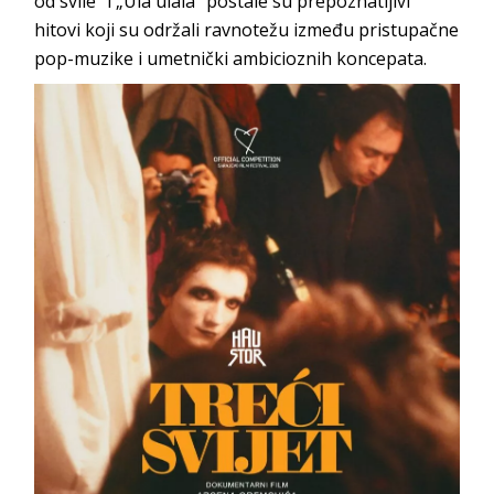
od svile“ i „Ula ulala“ postale su prepoznatljivi
hitovi koji su održali ravnotežu između pristupačne
pop-muzike i umetnički ambicioznih koncepata.