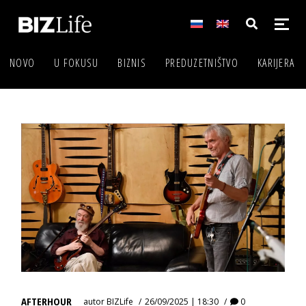
NOVO
U FOKUSU
BIZNIS
PREDUZETNIŠTVO
KARIJERA
AFTERHOUR
autor
BIZLife
26/09/2025 | 18:30
0