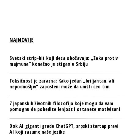
NAJNOVIJE
Svetski strip-hit koji deca obožavaju: „Zeka protiv
majmuna“ konačno je stigao u Srbiju
Toksičnost je zarazna: Kako jedan „briljantan, ali
nepodnošljiv“ zaposleni može da uništi ceo tim
7 japanskih životnih filozofija koje mogu da vam
pomognu da pobedite lenjost i ostanete motivisani
Dok AI giganti grade ChatGPT, srpski startap pravi
AI koji razume naše jezike