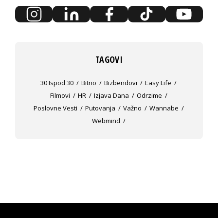
TAGOVI
30 Ispod 30
Bitno
Bizbendovi
Easy Life
Filmovi
HR
Izjava Dana
Odrzime
Poslovne Vesti
Putovanja
Važno
Wannabe
Webmind