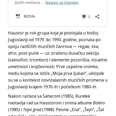
Haustor je rok grupa koja je postojala u bivšoj
Jugoslaviji od 1979. do 1990. godine, poznata po
spoju različitih muzičkih žanrova — regae, ska,
afro, post-punk — uz izraženu duvačku sekciju
(saksofon, trombon) i elemente pozorišta, vizuelne
umetnosti i književnosti. Prve uspešne snimke,
među kojima se ističe „Moja prva ljubav“, uklopile
su se u kontekst novotalasnih muzičkih promena u
Jugoslaviji krajem 1970-ih i početkom 1980-ih.
Nakon razlaza sa Saherom (1985), Rundek
nastavlja rad sa Haustorom i snima albume
Bolero
(1985) i
Tajni grad
(1988). Pesme „Ena“, „Šejn“, „Šal