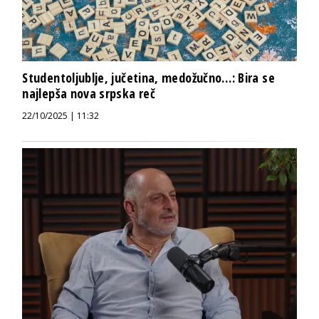
Studentoljublje, jučetina, medožučno…: Bira se
najlepša nova srpska reč
22/10/2025 | 11:32