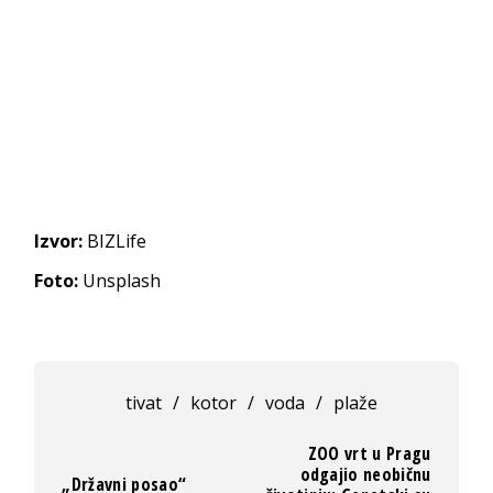
Izvor:
BIZLife
Foto:
Unsplash
tivat
/
kotor
/
voda
/
plaže
ZOO vrt u Pragu
odgajio neobičnu
„Državni posao“