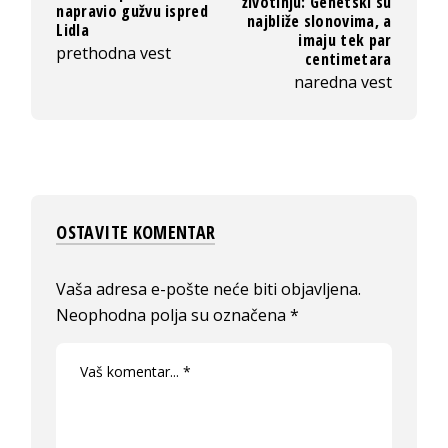
životinju: Genetski su
napravio gužvu ispred
najbliže slonovima, a
Lidla
imaju tek par
prethodna vest
centimetara
naredna vest
OSTAVITE KOMENTAR
Vaša adresa e-pošte neće biti objavljena.
Neophodna polja su označena
*