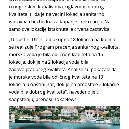
crnogorskim kupalištima, uglavnom dobrog
kvaliteta, tj. da je na većini lokacija sanitarno
ispravna i bezbedna za kupanje i rekreaciju. Na
samo dve lokacije istaknuta je crvena zastavica.
„U opštini Ulcinj, od ukupno 18 lokacija na kojima
se realizuje Program praćenja sanitarnog kvaliteta,
morska voda je bila odličnog kvaliteta na 16
lokacija, dok je na 2 lokacije voda bila
zadovoljavajućeg kvaliteta. Analize su pokazale da
je morska voda bila odličnog kvaliteta na 13
lokacija u opštini Bar, dok je na preostale 2 lokacije
voda bila dobrog kvaliteta“, navedeno je u
saopštenju, prenosi BokaNews.