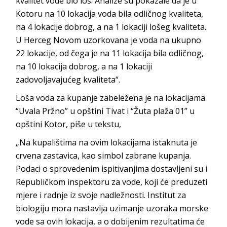
kvalitet vode bio loš. Analize su pokazale da je u
Kotoru na 10 lokacija voda bila odličnog kvaliteta,
na 4 lokacije dobrog, a na 1 lokaciji lošeg kvaliteta.
U Herceg Novom uzorkovana je voda na ukupno
22 lokacije, od čega je na 11 lokacija bila odličnog,
na 10 lokacija dobrog, a na 1 lokaciji
zadovoljavajućeg kvaliteta“.
Loša voda za kupanje zabeležena je na lokacijama
“Uvala Pržno” u opštini Tivat i “Žuta plaža 01” u
opštini Kotor, piše u tekstu,
„Na kupalištima na ovim lokacijama istaknuta je
crvena zastavica, kao simbol zabrane kupanja.
Podaci o sprovedenim ispitivanjima dostavljeni su i
Republičkom inspektoru za vode, koji će preduzeti
mjere i radnje iz svoje nadležnosti. Institut za
biologiju mora nastavlja uzimanje uzoraka morske
vode sa ovih lokacija, a o dobijenim rezultatima će