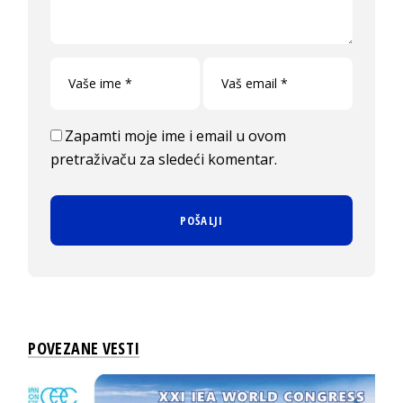
Zapamti moje ime i email u ovom
pretraživaču za sledeći komentar.
POVEZANE VESTI