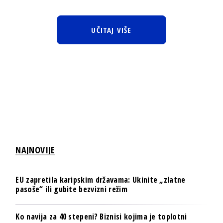
UČITAJ VIŠE
NAJNOVIJE
EU zapretila karipskim državama: Ukinite „zlatne
pasoše“ ili gubite bezvizni režim
Ko navija za 40 stepeni? Biznisi kojima je toplotni