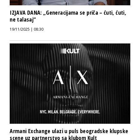
IZJAVA DANA: „Generacijama se priča – ćuti, ćuti,
ne talasaj“
19/11/2025 | 08:30
Armani Exchange ulazi u puls beogradske klupske
scene uz partnerstvo sa klubom Kult