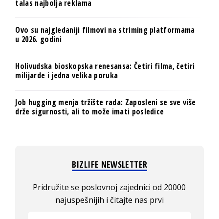
talas najbolja reklama
Ovo su najgledaniji filmovi na striming platformama
u 2026. godini
Holivudska bioskopska renesansa: Četiri filma, četiri
milijarde i jedna velika poruka
Job hugging menja tržište rada: Zaposleni se sve više
drže sigurnosti, ali to može imati posledice
BIZLIFE NEWSLETTER
Pridružite se poslovnoj zajednici od 20000
najuspešnijih i čitajte nas prvi