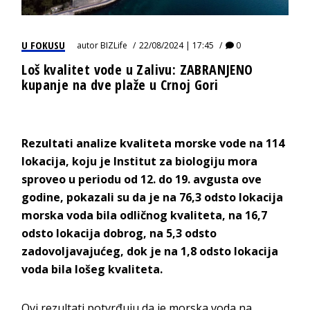
U FOKUSU
autor
BIZLife
22/08/2024 | 17:45
0
Loš kvalitet vode u Zalivu: ZABRANJENO
kupanje na dve plaže u Crnoj Gori
Rezultati analize kvaliteta morske vode na 114
lokacija, koju je Institut za biologiju mora
sproveo u periodu od 12. do 19. avgusta ove
godine, pokazali su da je na 76,3 odsto lokacija
morska voda bila odličnog kvaliteta, na 16,7
odsto lokacija dobrog, na 5,3 odsto
zadovoljavajućeg, dok je na 1,8 odsto lokacija
voda bila lošeg kvaliteta.
Ovi rezultati potvrđuju da je morska voda na