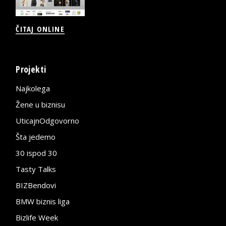
ČITAJ ONLINE
Projekti
Najkolega
Žene u biznisu
UticajnOdgovorno
Šta jedemo
30 ispod 30
Tasty Talks
BIZBendovi
BMW biznis liga
Bizlife Week