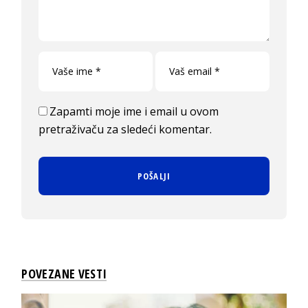
Zapamti moje ime i email u ovom
pretraživaču za sledeći komentar.
POVEZANE VESTI