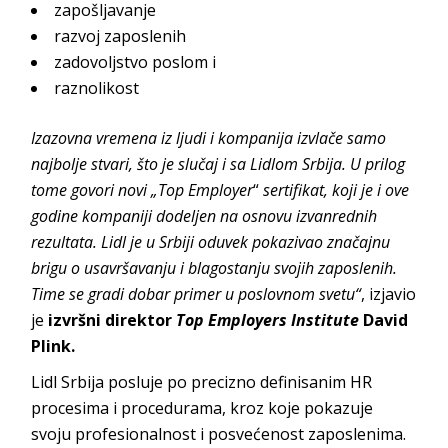
zapošljavanje
razvoj zaposlenih
zadovoljstvo poslom i
raznolikost
Izazovna vremena iz ljudi i kompanija izvlače samo
najbolje stvari, što je slučaj i sa Lidlom Srbija. U prilog
tome govori novi „Top Employer
“
sertifikat, koji je i ove
godine kompaniji dodeljen na osnovu izvanrednih
rezultata. Lidl je u Srbiji oduvek pokazivao značajnu
brigu o usavršavanju i blagostanju svojih zaposlenih.
Time se gradi dobar primer u poslovnom svetu“
, izjavio
je
izvršni direktor
Top Employers Institute
David
Plink.
Lidl Srbija posluje po precizno definisanim HR
procesima i procedurama, kroz koje pokazuje
svoju profesionalnost i posvećenost zaposlenima.