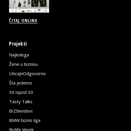
ČITAJ ONLINE
Projekti
Najkolega
Žene u biznisu
UticajnOdgovorno
Šta jedemo
30 ispod 30
Tasty Talks
BIZBendovi
BMW biznis liga
Bizlife Week