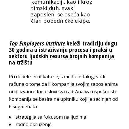
komunikaciji, kao i kroz
timski duh, svaki
zaposleni se oseća kao
član pobedničke ekipe.
Top Employers Institute
beleži tradiciju dugu
30 godina u istraživanju procesa i praksi u
sektoru ljudskih resursa brojnih kompanija
na tržištu
Pri dodeli sertifikata se, između ostalog, vodi
računa o tome da li kompanija svojim zaposlenima
nudi izvanredne uslove za rad. Analiza uspešnosti
kompanija se bazira na upitniku koji je sačinjen od
6 segmenata:
strategija sa fokusom na ljudima
radno okruženje