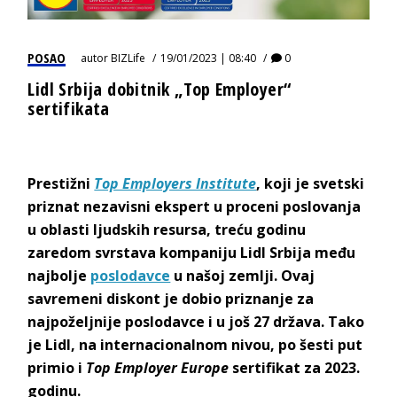
POSAO
autor
BIZLife
19/01/2023 | 08:40
0
Lidl Srbija dobitnik „Top Employer“
sertifikata
Prestižni
Top Employers Institute
, koji je svetski
priznat nezavisni ekspert u proceni poslovanja
u oblasti ljudskih resursa, treću godinu
zaredom svrstava kompaniju Lidl Srbija među
najbolje
poslodavce
u našoj zemlji. Ovaj
savremeni diskont je dobio priznanje za
najpoželjnije poslodavce i u još 27 država. Tako
je Lidl, na internacionalnom nivou, po šesti put
primio i
Top Employer Europe
sertifikat za 2023.
godinu.