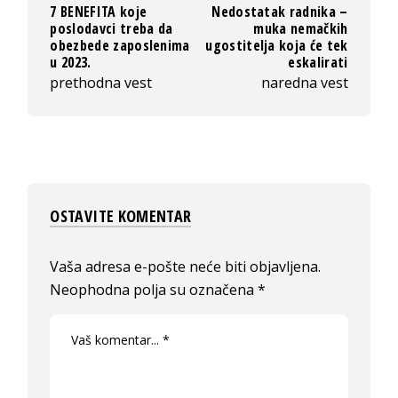
7 BENEFITA koje
Nedostatak radnika –
poslodavci treba da
muka nemačkih
obezbede zaposlenima
ugostitelja koja će tek
u 2023.
eskalirati
prethodna vest
naredna vest
OSTAVITE KOMENTAR
Vaša adresa e-pošte neće biti objavljena.
Neophodna polja su označena
*