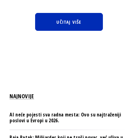
UČITAJ VIŠE
NAJNOVIJE
AI neće pojesti sva radna mesta: Ovo su najtraženiji
poslovi u Evropi u 2026.
Baja Patak: Milijarder koji ne troši novac, već uživa u