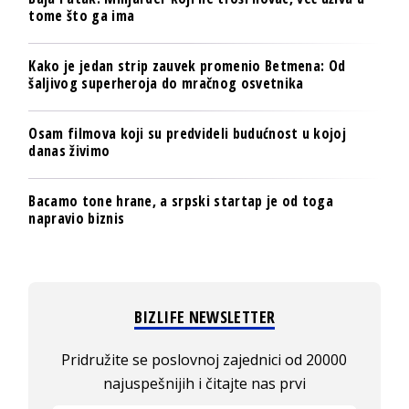
tome što ga ima
Kako je jedan strip zauvek promenio Betmena: Od
šaljivog superheroja do mračnog osvetnika
Osam filmova koji su predvideli budućnost u kojoj
danas živimo
Bacamo tone hrane, a srpski startap je od toga
napravio biznis
BIZLIFE NEWSLETTER
Pridružite se poslovnoj zajednici od 20000
najuspešnijih i čitajte nas prvi