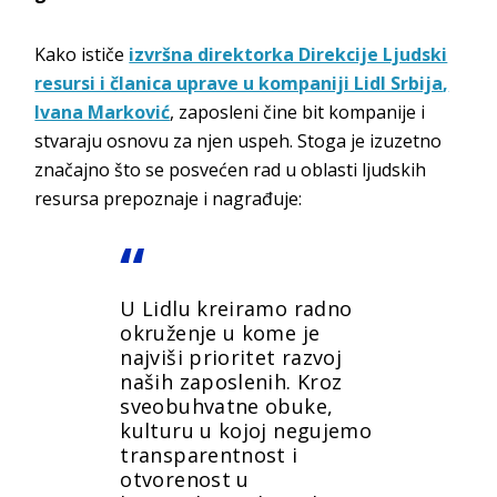
Kako ističe
izvršna direktorka Direkcije Ljudski
resursi i članica uprave u kompaniji Lidl Srbija
,
Ivana Marković
, zaposleni čine bit kompanije i
stvaraju osnovu za njen uspeh. Stoga je izuzetno
značajno što se posvećen rad u oblasti ljudskih
resursa prepoznaje i nagrađuje:
U Lidlu kreiramo radno
okruženje u kome je
najviši prioritet razvoj
naših zaposlenih. Kroz
sveobuhvatne obuke,
kulturu u kojoj negujemo
transparentnost i
otvorenost u