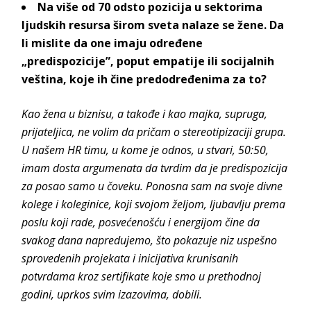
Na više od 70 odsto pozicija u sektorima
ljudskih resursa širom sveta nalaze se žene. Da
li mislite da one imaju određene
„predispozicije”, poput empatije ili socijalnih
veština, koje ih čine predodređenima za to?
Kao žena u biznisu, a takođe i kao majka, supruga,
prijateljica, ne volim da pričam o stereotipizaciji grupa.
U našem HR timu, u kome je odnos, u stvari, 50:50,
imam dosta argumenata da tvrdim da je predispozicija
za posao samo u čoveku. Ponosna sam na svoje divne
kolege i koleginice, koji svojom željom, ljubavlju prema
poslu koji rade, posvećenošću i energijom čine da
svakog dana napredujemo, što pokazuje niz uspešno
sprovedenih projekata i inicijativa krunisanih
potvrdama kroz sertifikate koje smo u prethodnoj
godini, uprkos svim izazovima, dobili.