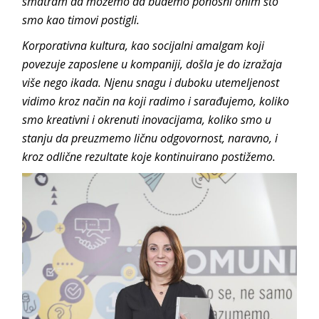
smatram da možemo da budemo ponosni onim što
smo kao timovi postigli.
Korporativna kultura, kao socijalni amalgam koji
povezuje zaposlene u kompaniji, došla je do izražaja
više nego ikada. Njenu snagu i duboku utemeljenost
vidimo kroz način na koji radimo i sarađujemo, koliko
smo kreativni i okrenuti inovacijama, koliko smo u
stanju da preuzmemo ličnu odgovornost, naravno, i
kroz odlične rezultate koje kontinuirano postižemo.