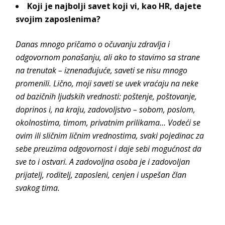
Koji je najbolji savet koji vi, kao HR, dajete
svojim zaposlenima?
Danas mnogo pričamo o očuvanju zdravlja i
odgovornom ponašanju, ali ako to stavimo sa strane
na trenutak – iznenađujuće, saveti se nisu mnogo
promenili. Lično, moji saveti se uvek vraćaju na neke
od bazičnih ljudskih vrednosti: poštenje, poštovanje,
doprinos i, na kraju, zadovoljstvo – sobom, poslom,
okolnostima, timom, privatnim prilikama… Vodeći se
ovim ili sličnim ličnim vrednostima, svaki pojedinac za
sebe preuzima odgovornost i daje sebi mogućnost da
sve to i ostvari. A zadovoljna osoba je i zadovoljan
prijatelj, roditelj, zaposleni, cenjen i uspešan član
svakog tima.