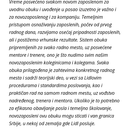
Vreme posvećeno svakom novom zaposlenom za
uvodnu obuku i uvođenje u posao izuzetno je važno i
za novozaposlenog i za kompaniju. Temeljnim
pristupom osnaživanju zaposlenih, počev od prvog
radnog dana, razvijamo osećaj pripadnosti zaposlenih,
ali i postižemo vrhunske rezultate. Sistem obuka
pripremljenih za svako radno mesto, uz posvećene
mentore i trenere, ono je što nudimo svim našim
novozaposlenim koleginicama i kolegama. Svaka
obuka prilagođena je zahtevima konkretnog radnog
mesta i sadrži teorijski deo, u vezi sa Lidlovim
procedurama i standardima poslovanja, kao i
praktičan rad na samom radnom mestu, uz vođstvo
nadređenog, trenera i mentora. Ukoliko je to potrebno
za efikasno obavljanje posla i temeljno školovanje,
novozaposleni ovu obuku mogu sticati i van granica
Srbije, u nekoj od zemalja gde Lidl posluje.