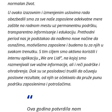
normalan život.
U ovako izazovnim i izmenjenim uslovima rada
obezbedili smo za sve naše zaposlene adekvatne mere
zaštite na radnom mestu uz permanentnu podršku,
transparentno informisanje i edukaciju. Prethodni
period nas je podstakao da nađemo nove načine da
osnažimo, motivišemo zaposlene i budemo tu za njih u
svakom trenutku. S tim ciljem smo aktivno koristili i
internu aplikaciju „We are Lidl”, na kojoj smo
razmenjivali sve važne informacije, ali i reči podrške i
ohrabrenja. Dok su se poslodavci trudili da očuvaju
poslovne rezultate, od njih se očekivalo da pruže punu
podršku zaposlenima i potrošačima.
Ova godina potvrdila nam