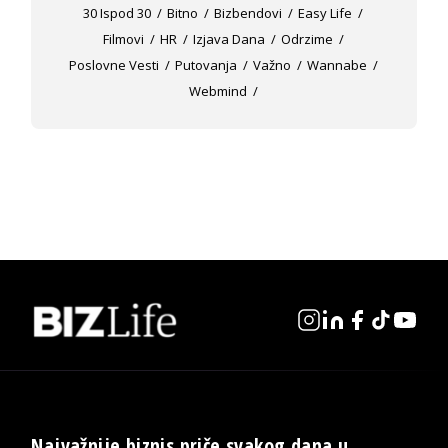
30 Ispod 30
Bitno
Bizbendovi
Easy Life
Filmovi
HR
Izjava Dana
Odrzime
Poslovne Vesti
Putovanja
Važno
Wannabe
Webmind
Najvažnije biznis priče svakog dana u