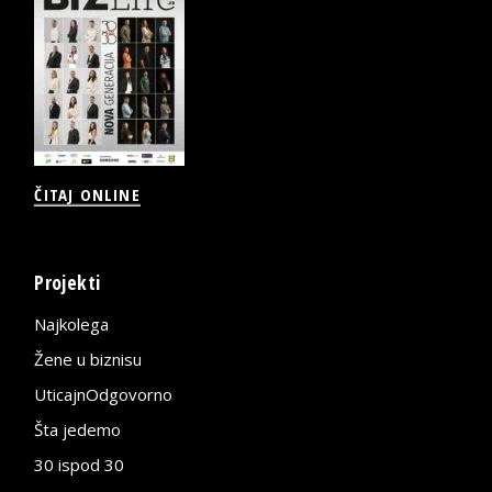
ČITAJ ONLINE
Projekti
Najkolega
Žene u biznisu
UticajnOdgovorno
Šta jedemo
30 ispod 30