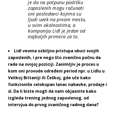
je da na potpunu podršku
zaposlenih mogu računati
oni poslodavci kojima su
ljudi uvek na prvom mestu,
u svim okolnostima, a
kompanija Lidl je jedan od
najboljih primera za to.
Lidl veoma ozbiljno pristupa obuci svojih
zaposlenih, i pre nego što zvanično počnu da
rade na svojoj poziciji. Zanimljiv je proces u
kom oni provode određeni period npr. u Lidlu u
Velikoj Britaniji ili Češkoj, gde uče kako
funkcioniše celokupan lanac nabavke, prodaje i
sl. Da li biste mogli da nam objasnite kako
izgleda trening jednog zaposlenog, od
intervjua do prvog zvaničnog radnog dana
?