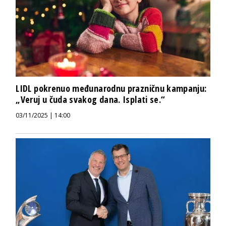
LIDL pokrenuo međunarodnu prazničnu kampanju:
„Veruj u čuda svakog dana. Isplati se.“
03/11/2025 | 14:00