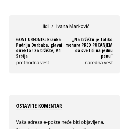
lidl
/
Ivana Marković
GOST UREDNIK: Branka
„Na tržištu je toliko
Pudrlja Durbaba, glavni
mehura PRED PUCANJEM
direktor za tržište, A1
da sve liči na jednu
Srbija
penu“
prethodna vest
naredna vest
OSTAVITE KOMENTAR
Vaša adresa e-pošte neće biti objavljena.