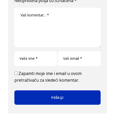
Neophodna polja su označena
*
Zapamti moje ime i email u ovom
pretraživaču za sledeći komentar.