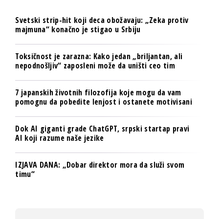
Svetski strip-hit koji deca obožavaju: „Zeka protiv
majmuna“ konačno je stigao u Srbiju
Toksičnost je zarazna: Kako jedan „briljantan, ali
nepodnošljiv“ zaposleni može da uništi ceo tim
7 japanskih životnih filozofija koje mogu da vam
pomognu da pobedite lenjost i ostanete motivisani
Dok AI giganti grade ChatGPT, srpski startap pravi
AI koji razume naše jezike
IZJAVA DANA: „Dobar direktor mora da služi svom
timu“