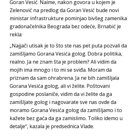
Goran Vesić. Naime, nakon govora u kojem je
Zelenović na predlog da Goran Vesić bude novi
ministar infrastrukture pominjao bivšeg zamenika
gradonačelnika Beograda bez odeće, Brnabić je
rekla:
„Najjači utisak je to što ste nas pet puta pozvali da
zamišljamo Gorana Vesića golog. Dobra politika,
realno. Ja ne znam šta je problem? Ali vidim da
mojih ima mnogo i to mi se sviđa. Moram da
priznam da sam ohrabrena. Ja ne bih zamišljala
Gorana Vesića golog, ali vi želite. Poštovani
gospodine poslaniče, vidim da vi želite da ga
zamišljate golog i nagovarate sve nas ovde da
moramo Gorana Vesića golog da zamišljamo i to
kažete bez gaća da ga zamislimo. Toliko idemo u
detalje“, kazala je predsednica Vlade.