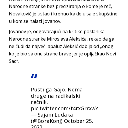
Narodne stranke bez preciziranja o kome je reč,
Novaković je ustao i krenuo ka delu sale skupštine
u kom se nalazi Jovanov.
Jovanov je, odgovarajući na kritike poslanika
Narodne stranke Miroslava Aleksića, rekao da ga
ne čudi da najveći apaluz Aleksić dobija od „onog
ko je bio sa one strane brave jer je opljačkao Novi
Sad“.
Pusti ga Gajo. Nema
druge na radikalski
rečnik.
pic.twitter.com/t4rxGrrxwY
— Sajam Ludaka
(@BoraKonj)
October 25,
2022