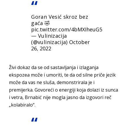
Goran Vesić skroz bez
gaća 🤣
pic.twitter.com/4bMXIheuG5
— Vulinizacija
(@vulinizacija)
October
26, 2022
Živi dokaz da se od sastavljanja i izlaganja
ekspozea može i umoriti, te da od silne priče jezik
može da vas ne sluša, demonstrirala je i
premijerka. Govoreći o energiji koja dolazi iz sunca
i vetra, Brnabić nije mogla jasno da izgovori reč
„kolabiralo“.