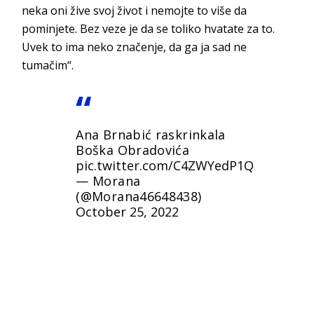
neka oni žive svoj život i nemojte to više da
pominjete. Bez veze je da se toliko hvatate za to.
Uvek to ima neko značenje, da ga ja sad ne
tumačim“.
Ana Brnabić raskrinkala
Boška Obradovića
pic.twitter.com/C4ZWYedP1Q
— Morana
(@Morana46648438)
October 25, 2022