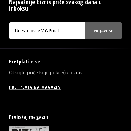
Najvažnije biznis priče svakog dana u
inboksu
PRIJAVI SE
Pretplatite se
Otkrijte priče koje pokreću biznis
PRETPLATA NA MAGAZIN
Prelistaj magazin