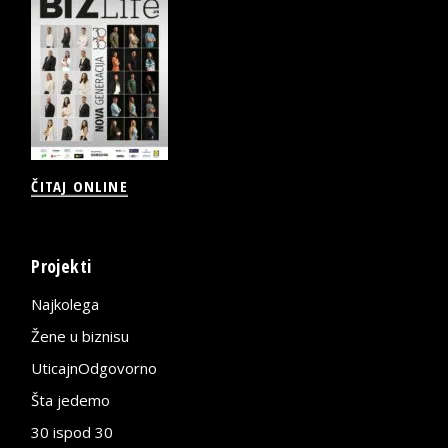
ČITAJ ONLINE
Projekti
Najkolega
Žene u biznisu
UticajnOdgovorno
Šta jedemo
30 ispod 30