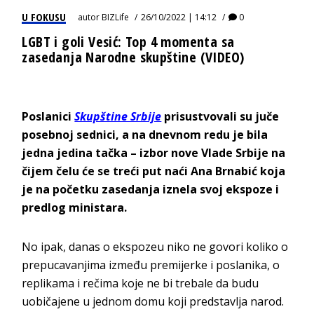
U FOKUSU
autor
BIZLife
26/10/2022 | 14:12
0
LGBT i goli Vesić: Top 4 momenta sa
zasedanja Narodne skupštine (VIDEO)
Poslanici
Skupštine Srbije
prisustvovali su juče
posebnoj sednici, a na dnevnom redu je bila
jedna jedina tačka – izbor nove Vlade Srbije na
čijem čelu će se treći put naći Ana Brnabić koja
je na početku zasedanja iznela svoj ekspoze i
predlog ministara.
No ipak, danas o ekspozeu niko ne govori koliko o
prepucavanjima između premijerke i poslanika, o
replikama i rečima koje ne bi trebale da budu
uobičajene u jednom domu koji predstavlja narod.