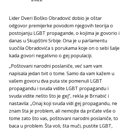
Lider Dveri Boško Obradović dobio je oštar
odgovor premijerke povodom njegovih teorija o
postojanju LGBT propagande, o kojima je govorio i
danas u Skupštini Srbije. Ona je u parlamentu
suočila Obradovića s porukama koje on o sebi šalje
kada govori negativno o gej populaciji.
„Poštovani narodni poslaniče, već sam vam
napisala jedan tvit o tome. Samo da vam kažem u
vašem govoru dva puta ste pomenuli LGBT
propagandu i svuda vidite LGBT propagandu i
svuda vidite nešto što je gej“, rekla je Brnabić i
nastavila: „Onaj koji svuda vidi gej propagandu, ne
znam šta je problem, ali nemojte da pričate više o
tome zato što vas, poštovani narodni poslaniče, to
baca u problem. Šta voli, šta muči, pustite LGBT,