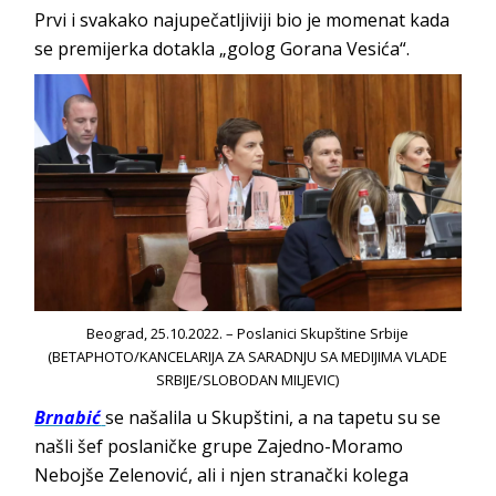
Prvi i svakako najupečatljiviji bio je momenat kada
se premijerka dotakla „golog Gorana Vesića“.
Beograd, 25.10.2022. – Poslanici Skupštine Srbije
(BETAPHOTO/KANCELARIJA ZA SARADNJU SA MEDIJIMA VLADE
SRBIJE/SLOBODAN MILJEVIC)
Brnabić
se našalila u Skupštini, a na tapetu su se
našli šef poslaničke grupe Zajedno-Moramo
Nebojše Zelenović, ali i njen stranački kolega