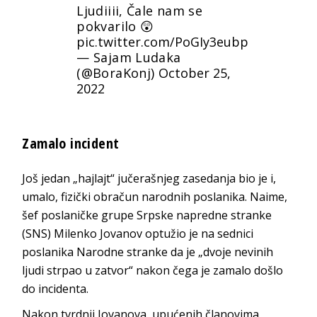
Ljudiiii, Čale nam se
pokvarilo 😲
pic.twitter.com/PoGIy3eubp
— Sajam Ludaka
(@BoraKonj)
October 25,
2022
Zamalo incident
Još jedan „hajlajt“ jučerašnjeg zasedanja bio je i,
umalo, fizički obračun narodnih poslanika. Naime,
šef poslaničke grupe Srpske napredne stranke
(SNS) Milenko Jovanov optužio je na sednici
poslanika Narodne stranke da je „dvoje nevinih
ljudi strpao u zatvor“ nakon čega je zamalo došlo
do incidenta.
Nakon tvrdnji Jovanova, upućenih članovima