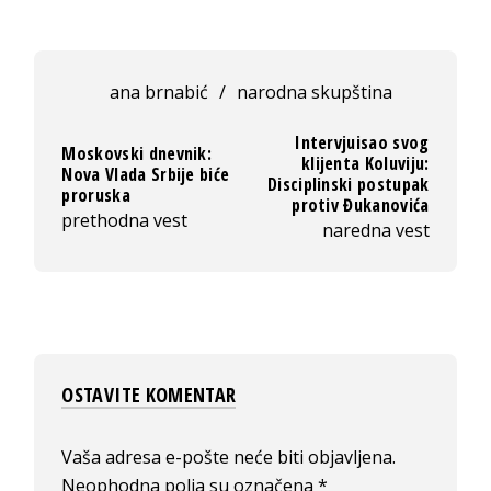
ana brnabić
/
narodna skupština
Intervjuisao svog
Moskovski dnevnik:
klijenta Koluviju:
Nova Vlada Srbije biće
Disciplinski postupak
proruska
protiv Đukanovića
prethodna vest
naredna vest
OSTAVITE KOMENTAR
Vaša adresa e-pošte neće biti objavljena.
Neophodna polja su označena
*