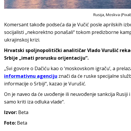
Rusija, Moskva (Pixa
Komersant takođe podseća da je Vučić posle aprilskih izb
socijalisti „nekorektno ponašali“ tokom predizborne kam
ukrajinskoj krizi.
Hrvatski spoljnopolitički analitičar Vlado Vurušić rek
Srbije „imati prorusku orijentaciju“.
„Svi govore o Dačiću kao o ‘moskovskom igraču’, a prela
informativnu agenciju
znači da će ruske specijalne služ
informacije o Srbiji“, kazao je Vurušić.
On je naveo da će uvođenje ili neuvođenje sankcija Rusiji i d
samo kriti iza odluka vlade“.
Izvor:
Beta
Foto:
Beta