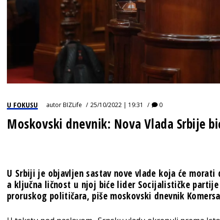
U FOKUSU
autor
BIZLife
25/10/2022 | 19:31
0
Moskovski dnevnik: Nova Vlada Srbije bi
U Srbiji je objavljen sastav nove vlade koja će morati 
a ključna ličnost u njoj biće lider Socijalističke partije
proruskog političara, piše moskovski dnevnik Komersa