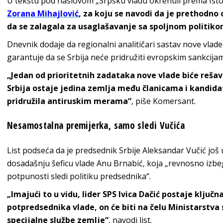
U tekstu pod naslovom „Srpsku vladu okrenuli prema Istok
Zorana Mihajlović
, za koju se navodi da je prethodno o
da se zalagala za usaglašavanje sa spoljnom politiko
Dnevnik dodaje da regionalni analitičari sastav nove vlade
garantuje da se Srbija neće pridružiti evropskim sankcija
„Jedan od prioritetnih zadataka nove vlade biće rešav
Srbija ostaje jedina zemlja među članicama i kandidat
pridružila antiruskim merama“
, piše Komersant.
Nesamostalna premijerka, samo sledi Vučića
List podseća da je predsednik Srbije Aleksandar Vučić jo
dosadašnju šeficu vlade Anu Brnabić, koja „revnosno izbeg
potpunosti sledi politiku predsednika“.
„Imajući to u vidu, lider SPS Ivica Dačić postaje ključ
potpredsednika vlade, on će biti na čelu Ministarstva 
specijalne službe zemlje“
, navodi list.