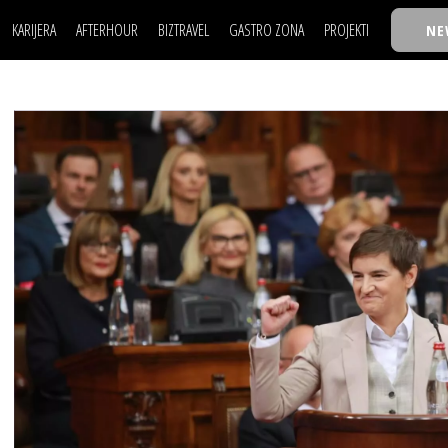
KARIJERA
AFTERHOUR
BIZTRAVEL
GASTRO ZONA
PROJEKTI
NE
POSAO
FILM I SCENA
NAJKOLEGA
LJUDI (HR)
KNJIGE
TASTY TALKS
POSAO
FILM I SCENA
NAJKOLEGA
JE
MOJ UGAO
AUTO SVET
30 ISPOD 30
LJUDI (HR)
KNJIGE
TASTY TALKS
USAVRŠAVANJE
STIL
BACK TO OFFIC
JE
MOJ UGAO
AUTO SVET
30 ISPOD 30
KNOW-HOW
WELLBEING
BIZBENDOVI
USAVRŠAVANJE
STIL
BACK TO OFFIC
BIZKOLEGIJUM
KNOW-HOW
WELLBEING
BIZBENDOVI
BMW BIZNIS LIG
BIZKOLEGIJUM
BIZLIFE WEEK
BMW BIZNIS LIG
IZJAVA GODINE
BIZLIFE WEEK
IZJAVA GODINE