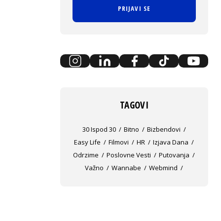
PRIJAVI SE
TAGOVI
30 Ispod 30
Bitno
Bizbendovi
Easy Life
Filmovi
HR
Izjava Dana
Odrzime
Poslovne Vesti
Putovanja
Važno
Wannabe
Webmind