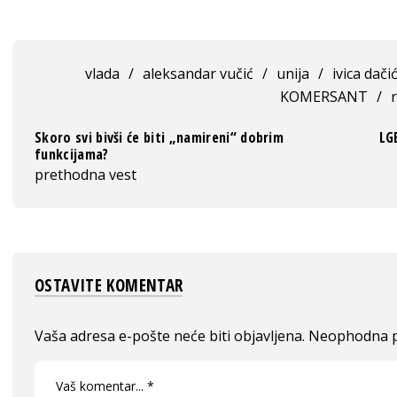
vlada
/
aleksandar vučić
/
unija
/
ivica dači
KOMERSANT
/
r
Skoro svi bivši će biti „namireni“ dobrim
LG
funkcijama?
prethodna vest
OSTAVITE KOMENTAR
Vaša adresa e-pošte neće biti objavljena.
Neophodna p