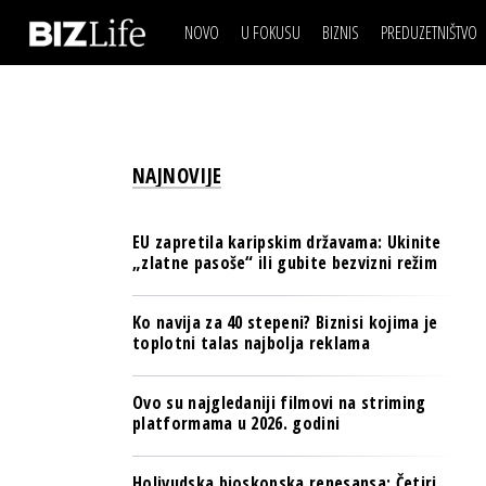
NOVO
U FOKUSU
BIZNIS
PREDUZETNIŠTVO
IZJAVA DANA
BIZNIS SCENA
VIDEO
REAL ESTATE
IZJAVA DANA
BIZNIS SCENA
BREND I KOMUNIKACI
VIDEO
REAL ESTATE
ESG & ENERGY
NAJNOVIJE
BREND I KOMUNIKACI
BANKE
ESG & ENERGY
OSIGURANJE
EU zapretila karipskim državama: Ukinite
BANKE
„zlatne pasoše“ ili gubite bezvizni režim
TECH I AI
OSIGURANJE
BIZNIS & SPORT
Ko navija za 40 stepeni? Biznisi kojima je
TECH I AI
toplotni talas najbolja reklama
PULS REGIONA
BIZNIS & SPORT
NOVO NA RAFU
Ovo su najgledaniji filmovi na striming
PULS REGIONA
platformama u 2026. godini
NOVO NA RAFU
Holivudska bioskopska renesansa: Četiri