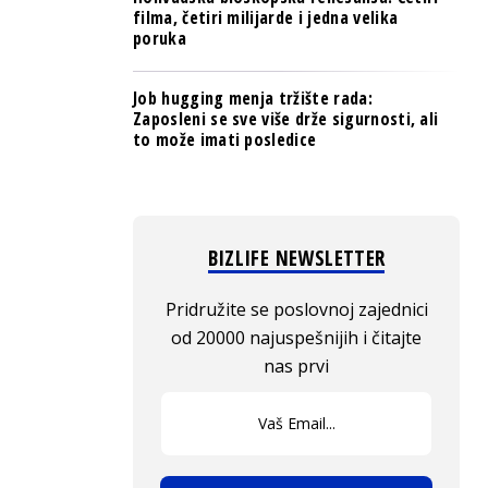
filma, četiri milijarde i jedna velika
poruka
Job hugging menja tržište rada:
Zaposleni se sve više drže sigurnosti, ali
to može imati posledice
BIZLIFE NEWSLETTER
Pridružite se poslovnoj zajednici
od 20000 najuspešnijih i čitajte
nas prvi