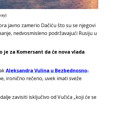
bay)
ora javno zamerio Dačiću što su se njegovi
panje, nedvosmisleno podržavajući Rusiju u
ao je za Komersant da će nova vlada
zak
Aleksandra Vulina u Bezbednosno-
be, ironično rečeno, uvek imati sveže
alje zavisiti isključivo od Vučića „koji će se