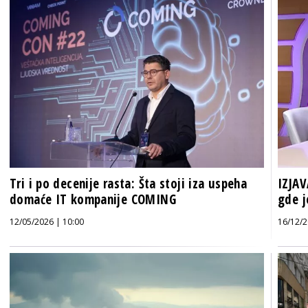
Tri i po decenije rasta: Šta stoji iza uspeha
IZJAV
domaće IT kompanije COMING
gde j
12/05/2026 | 10:00
16/12/2