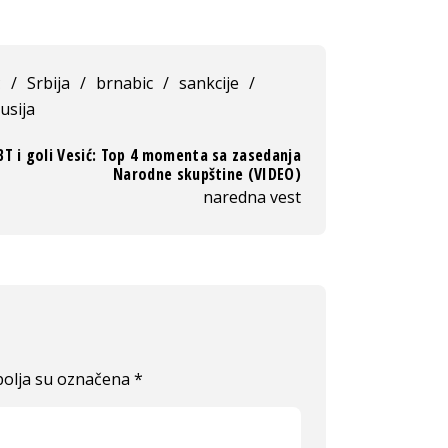
ć
/
Srbija
/
brnabic
/
sankcije
/
usija
BT i goli Vesić: Top 4 momenta sa zasedanja
Narodne skupštine (VIDEO)
naredna vest
olja su označena
*