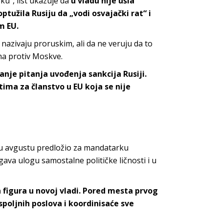
u“, list ukazuje da
u vladu nije ušla
ptužila Rusiju da „vodi osvajački rat“ i
m EU.
 nazivaju proruskim, ali da ne veruju da to
ma protiv Moskve.
anje pitanja uvođenja sankcija Rusiji.
ima za članstvo u EU koja se nije
š u avgustu predložio za mandatarku
ava ulogu samostalne političke ličnosti i u
na figura u novoj vladi. Pored mesta prvog
spoljnih poslova i koordinisaće sve