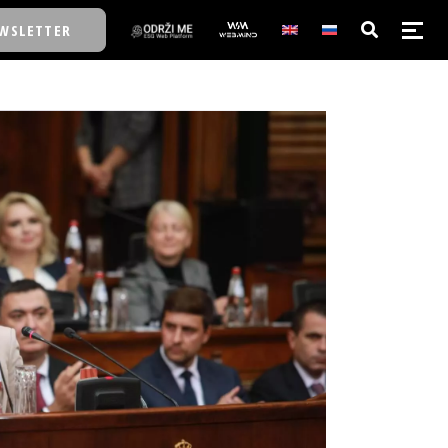
WSLETTER
E/SCHOOL
E/SCHOOL
A
A