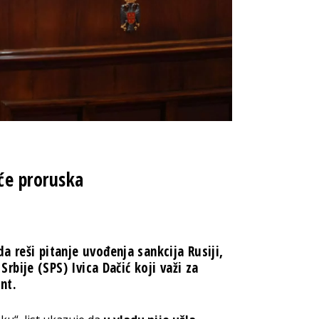
će proruska
da reši pitanje uvođenja sankcija Rusiji,
 Srbije (SPS) Ivica Dačić koji važi za
nt.