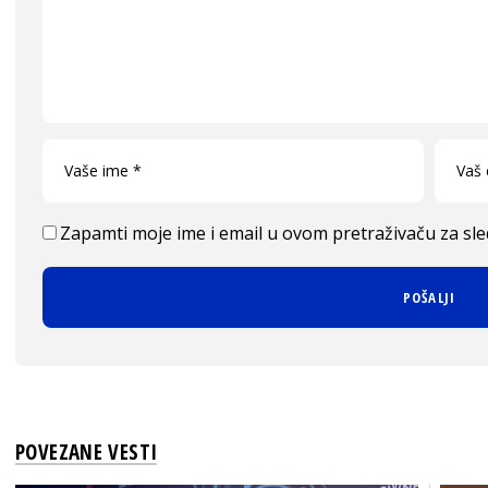
Zapamti moje ime i email u ovom pretraživaču za sl
POVEZANE VESTI