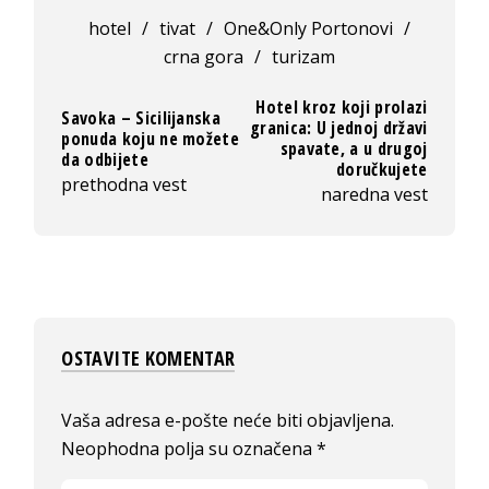
hotel
/
tivat
/
One&Only Portonovi
/
crna gora
/
turizam
Hotel kroz koji prolazi
Savoka – Sicilijanska
granica: U jednoj državi
ponuda koju ne možete
spavate, a u drugoj
da odbijete
doručkujete
prethodna vest
naredna vest
OSTAVITE KOMENTAR
Vaša adresa e-pošte neće biti objavljena.
Neophodna polja su označena
*