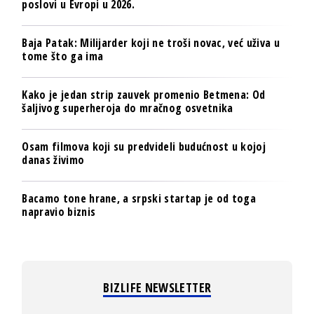
poslovi u Evropi u 2026.
Baja Patak: Milijarder koji ne troši novac, već uživa u
tome što ga ima
Kako je jedan strip zauvek promenio Betmena: Od
šaljivog superheroja do mračnog osvetnika
Osam filmova koji su predvideli budućnost u kojoj
danas živimo
Bacamo tone hrane, a srpski startap je od toga
napravio biznis
BIZLIFE NEWSLETTER