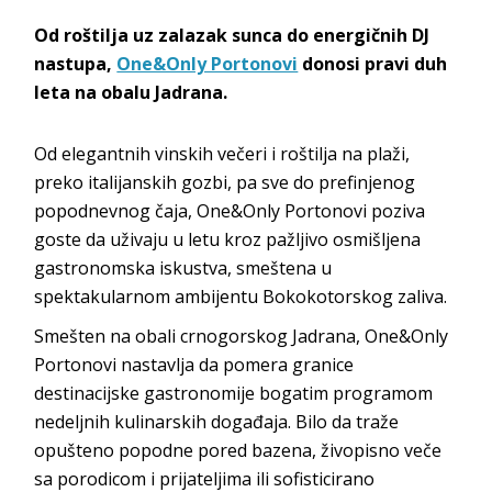
Od roštilja uz zalazak sunca do energičnih DJ
nastupa,
One&Only Portonovi
donosi pravi duh
leta na obalu Jadrana.
Od elegantnih vinskih večeri i roštilja na plaži,
preko italijanskih gozbi, pa sve do prefinjenog
popodnevnog čaja, One&Only Portonovi poziva
goste da uživaju u letu kroz pažljivo osmišljena
gastronomska iskustva, smeštena u
spektakularnom ambijentu Bokokotorskog zaliva.
Smešten na obali crnogorskog Jadrana, One&Only
Portonovi nastavlja da pomera granice
destinacijske gastronomije bogatim programom
nedeljnih kulinarskih događaja. Bilo da traže
opušteno popodne pored bazena, živopisno veče
sa porodicom i prijateljima ili sofisticirano