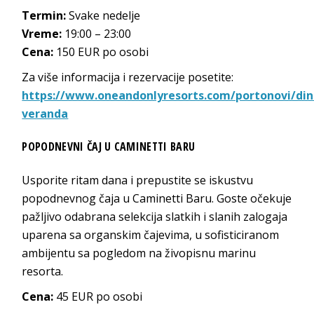
Termin:
Svake nedelje
Vreme:
19:00 – 23:00
Cena:
150 EUR po osobi
Za više informacija i rezervacije posetite:
https://www.oneandonlyresorts.com/portonovi/din
veranda
POPODNEVNI ČAJ U CAMINETTI BARU
Usporite ritam dana i prepustite se iskustvu
popodnevnog čaja u Caminetti Baru. Goste očekuje
pažljivo odabrana selekcija slatkih i slanih zalogaja
uparena sa organskim čajevima, u sofisticiranom
ambijentu sa pogledom na živopisnu marinu
resorta.
Cena:
45 EUR po osobi