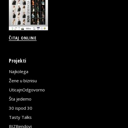
ČITAJ ONLINE
Projekti
Najkolega
Žene u biznisu
UticajnOdgovorno
Šta jedemo
30 ispod 30
Tasty Talks
BIZBendovi