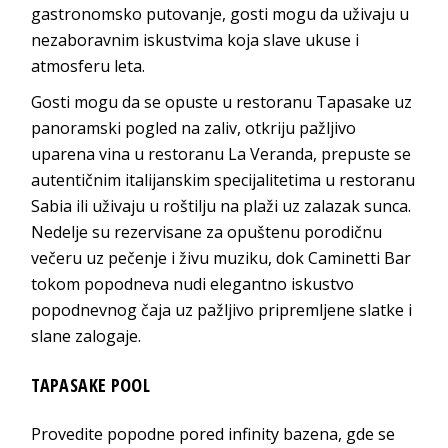
gastronomsko putovanje, gosti mogu da uživaju u
nezaboravnim iskustvima koja slave ukuse i
atmosferu leta.
Gosti mogu da se opuste u restoranu Tapasake uz
panoramski pogled na zaliv, otkriju pažljivo
uparena vina u restoranu La Veranda, prepuste se
autentičnim italijanskim specijalitetima u restoranu
Sabia ili uživaju u roštilju na plaži uz zalazak sunca.
Nedelje su rezervisane za opuštenu porodičnu
večeru uz pečenje i živu muziku, dok Caminetti Bar
tokom popodneva nudi elegantno iskustvo
popodnevnog čaja uz pažljivo pripremljene slatke i
slane zalogaje.
TAPASAKE POOL
Provedite popodne pored infinity bazena, gde se