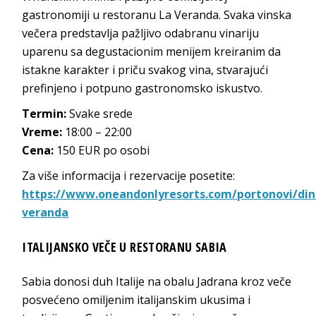
gastronomiji u restoranu La Veranda. Svaka vinska
večera predstavlja pažljivo odabranu vinariju
uparenu sa degustacionim menijem kreiranim da
istakne karakter i priču svakog vina, stvarajući
prefinjeno i potpuno gastronomsko iskustvo.
Termin:
Svake srede
Vreme:
18:00 – 22:00
Cena:
150 EUR po osobi
Za više informacija i rezervacije posetite:
https://www.oneandonlyresorts.com/portonovi/din
veranda
ITALIJANSKO VEČE U RESTORANU SABIA
Sabia donosi duh Italije na obalu Jadrana kroz veče
posvećeno omiljenim italijanskim ukusima i