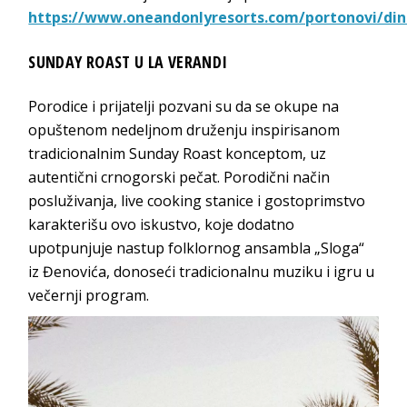
https://www.oneandonlyresorts.com/portonovi/din
SUNDAY ROAST U LA VERANDI
Porodice i prijatelji pozvani su da se okupe na
opuštenom nedeljnom druženju inspirisanom
tradicionalnim Sunday Roast konceptom, uz
autentični crnogorski pečat. Porodični način
posluživanja, live cooking stanice i gostoprimstvo
karakterišu ovo iskustvo, koje dodatno
upotpunjuje nastup folklornog ansambla „Sloga“
iz Đenovića, donoseći tradicionalnu muziku i igru u
večernji program.