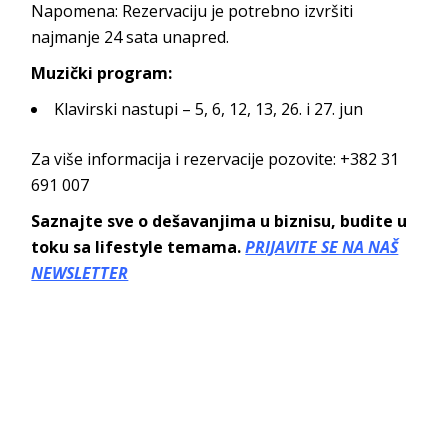
Napomena: Rezervaciju je potrebno izvršiti
najmanje 24 sata unapred.
Muzički program:
Klavirski nastupi – 5, 6, 12, 13, 26. i 27. jun
Za više informacija i rezervacije pozovite: +382 31
691 007
Saznajte sve o dešavanjima u biznisu, budite u
toku sa lifestyle temama.
PRIJAVITE SE NA NAŠ
NEWSLETTER