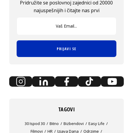
Pridružite se poslovnoj zajednici od 20000
najuspešnijih i čitajte nas prvi
PRIJAVI SE
TAGOVI
30 Ispod 30
Bitno
Bizbendovi
Easy Life
Filmovi
HR
Izjava Dana
Odrzime