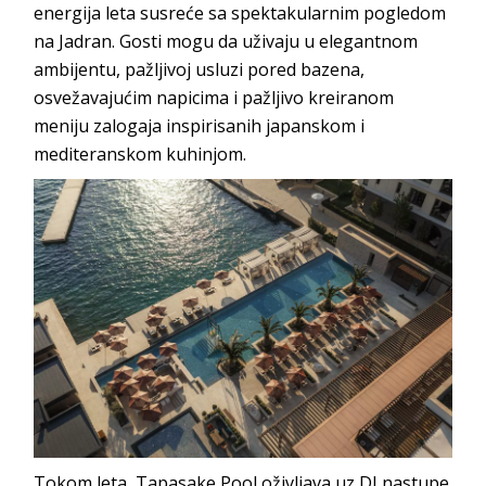
energija leta susreće sa spektakularnim pogledom
na Jadran. Gosti mogu da uživaju u elegantnom
ambijentu, pažljivoj usluzi pored bazena,
osvežavajućim napicima i pažljivo kreiranom
meniju zalogaja inspirisanih japanskom i
mediteranskom kuhinjom.
Tokom leta, Tapasake Pool oživljava uz DJ nastupe