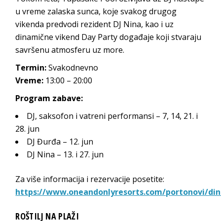
u vreme zalaska sunca, koje svakog drugog
vikenda predvodi rezident DJ Nina, kao i uz
dinamične vikend Day Party događaje koji stvaraju
savršenu atmosferu uz more.
Termin:
Svakodnevno
Vreme:
13:00 – 20:00
Program zabave:
DJ, saksofon i vatreni performansi – 7, 14, 21. i
28. jun
DJ Đurđa – 12. jun
DJ Nina – 13. i 27. jun
Za više informacija i rezervacije posetite:
https://www.oneandonlyresorts.com/portonovi/di
ROŠTILJ NA PLAŽI