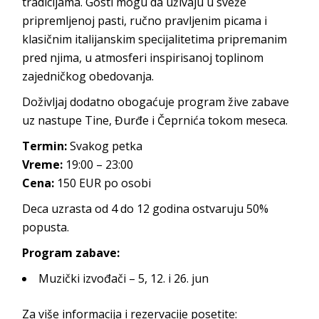
tradicijama. Gosti mogu da uživaju u sveže
pripremljenoj pasti, ručno pravljenim picama i
klasičnim italijanskim specijalitetima pripremanim
pred njima, u atmosferi inspirisanoj toplinom
zajedničkog obedovanja.
Doživljaj dodatno obogaćuje program žive zabave
uz nastupe Tine, Đurđe i Čeprnića tokom meseca.
Termin:
Svakog petka
Vreme:
19:00 – 23:00
Cena:
150 EUR po osobi
Deca uzrasta od 4 do 12 godina ostvaruju 50%
popusta.
Program zabave:
Muzički izvođači – 5, 12. i 26. jun
Za više informacija i rezervacije posetite: