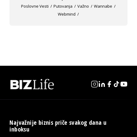
Poslovne Vesti
Putovanja
Važno
Wannabe
Webmind
Najvažnije biznis priče svakog dana u
inboksu