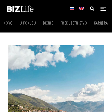
NOVO
U FOKUSU
BIZNIS
PREDUZETNIŠTVO
KARIJERA