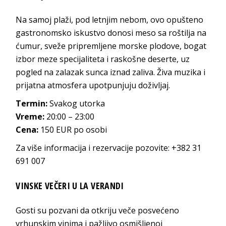
Na samoj plaži, pod letnjim nebom, ovo opušteno
gastronomsko iskustvo donosi meso sa roštilja na
ćumur, sveže pripremljene morske plodove, bogat
izbor meze specijaliteta i raskošne deserte, uz
pogled na zalazak sunca iznad zaliva. Živa muzika i
prijatna atmosfera upotpunjuju doživljaj.
Termin:
Svakog utorka
Vreme:
20:00 – 23:00
Cena:
150 EUR po osobi
Za više informacija i rezervacije pozovite: +382 31
691 007
VINSKE VEČERI U LA VERANDI
Gosti su pozvani da otkriju veče posvećeno
vrhunskim vinima i pažljivo osmišljenoj