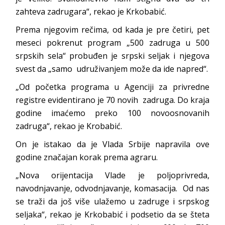
zahteva zadrugara“, rekao je Krkobabić.
Prema njegovim rečima, od kada je pre četiri, pet
meseci pokrenut program „500 zadruga u 500
srpskih sela“ probuđen je srpski seljak i njegova
svest da „samo udruživanjem može da ide napred“.
„Od početka programa u Agenciji za privredne
registre evidentirano je 70 novih zadruga. Do kraja
godine imaćemo preko 100 novoosnovanih
zadruga“, rekao je Krobabić.
On je istakao da je Vlada Srbije napravila ove
godine značajan korak prema agraru.
„Nova orijentacija Vlade je poljoprivreda,
navodnjavanje, odvodnjavanje, komasacija. Od nas
se traži da još više ulažemo u zadruge i srpskog
seljaka“, rekao je Krkobabić i podsetio da se šteta