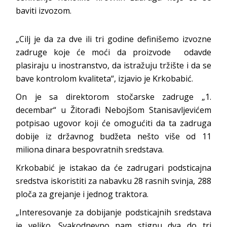
baviti izvozom.
„Cilj je da za dve ili tri godine definišemo izvozne
zadruge koje će moći da proizvode odavde
plasiraju u inostranstvo, da istražuju tržište i da se
bave kontrolom kvaliteta“, izjavio je Krkobabić.
On je sa direktorom stočarske zadruge „1.
decembar“ u Žitorađi Nebojšom Stanisavljevićem
potpisao ugovor koji će omogućiti da ta zadruga
dobije iz državnog budžeta nešto više od 11
miliona dinara bespovratnih sredstava.
Krkobabić je istakao da će zadrugari podsticajna
sredstva iskoristiti za nabavku 28 rasnih svinja, 288
ploča za grejanje i jednog traktora.
„Interesovanje za dobijanje podsticajnih sredstava
je veliko. Svakodnevno nam stignu dva do tri