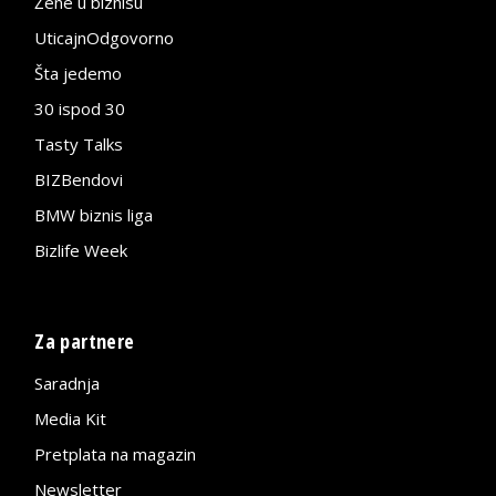
Žene u biznisu
UticajnOdgovorno
Šta jedemo
30 ispod 30
Tasty Talks
BIZBendovi
BMW biznis liga
Bizlife Week
Za partnere
Saradnja
Media Kit
Pretplata na magazin
Newsletter