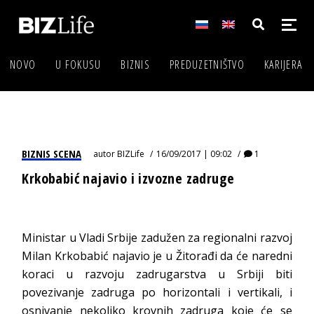
NOVO
U FOKUSU
BIZNIS
PREDUZETNIŠTVO
KARIJERA
BIZNIS SCENA
autor
BIZLife
16/09/2017 | 09:02
1
Krkobabić najavio i izvozne zadruge
Ministar u Vladi Srbije zadužen za regionalni razvoj
Milan Krkobabić najavio je u Žitorađi da će naredni
koraci u razvoju zadrugarstva u Srbiji biti
povezivanje zadruga po horizontali i vertikali, i
osnivanje nekoliko krovnih zadruga koje će se