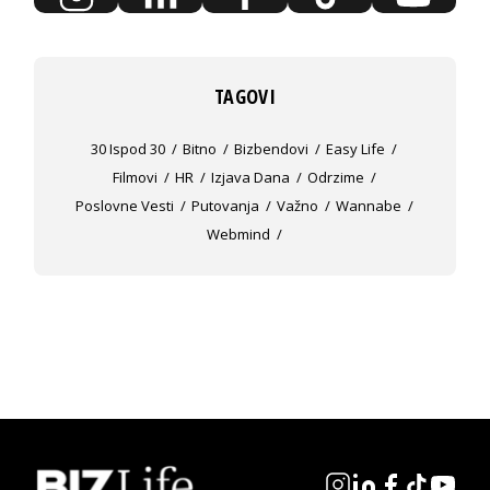
TAGOVI
30 Ispod 30
Bitno
Bizbendovi
Easy Life
Filmovi
HR
Izjava Dana
Odrzime
Poslovne Vesti
Putovanja
Važno
Wannabe
Webmind