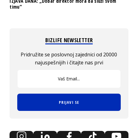
IZJAVA DANA: „Dobar direktor mora da služi svom
timu“
BIZLIFE NEWSLETTER
Pridružite se poslovnoj zajednici od 20000
najuspešnijih i čitajte nas prvi
PRIJAVI SE