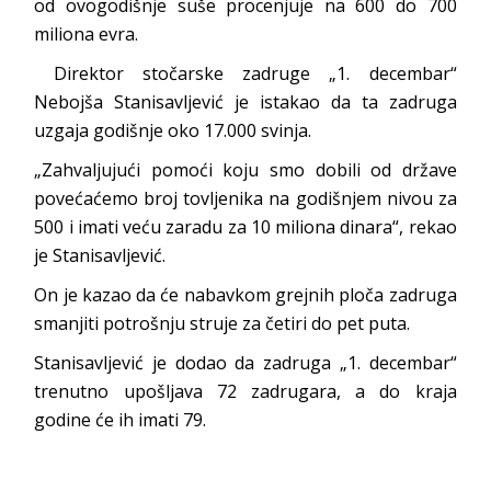
od ovogodišnje suše procenjuje na 600 do 700
miliona evra.
Direktor stočarske zadruge „1. decembar“
Nebojša Stanisavljević je istakao da ta zadruga
uzgaja godišnje oko 17.000 svinja.
„Zahvaljujući pomoći koju smo dobili od države
povećaćemo broj tovljenika na godišnjem nivou za
500 i imati veću zaradu za 10 miliona dinara“, rekao
je Stanisavljević.
On je kazao da će nabavkom grejnih ploča zadruga
smanjiti potrošnju struje za četiri do pet puta.
Stanisavljević je dodao da zadruga „1. decembar“
trenutno upošljava 72 zadrugara, a do kraja
godine će ih imati 79.