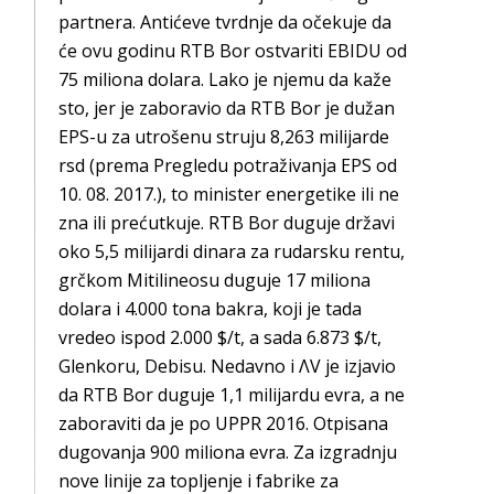
partnera. Antićeve tvrdnje da očekuje da
će ovu godinu RTB Bor ostvariti EBIDU od
75 miliona dolara. Lako je njemu da kaže
sto, jer je zaboravio da RTB Bor je dužan
EPS-u za utrošenu struju 8,263 milijarde
rsd (prema Pregledu potraživanja EPS od
10. 08. 2017.), to minister energetike ili ne
zna ili prećutkuje. RTB Bor duguje državi
oko 5,5 milijardi dinara za rudarsku rentu,
grčkom Mitilineosu duguje 17 miliona
dolara i 4.000 tona bakra, koji je tada
vredeo ispod 2.000 $/t, a sada 6.873 $/t,
Glenkoru, Debisu. Nedavno i ΛV je izjavio
da RTB Bor duguje 1,1 milijardu evra, a ne
zaboraviti da je po UPPR 2016. Otpisana
dugovanja 900 miliona evra. Za izgradnju
nove linije za topljenje i fabrike za