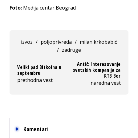
Foto:
Medija centar Beograd
izvoz
/
poljoprivreda
/
milan krkobabić
/
zadruge
Antić: Interesovanje
Veliki pad Bitkoina u
svetskih kompanija za
septembru
RTB Bor
prethodna vest
naredna vest
Komentari