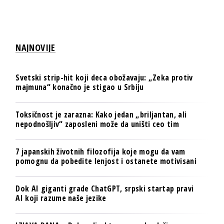
NAJNOVIJE
Svetski strip-hit koji deca obožavaju: „Zeka protiv
majmuna“ konačno je stigao u Srbiju
Toksičnost je zarazna: Kako jedan „briljantan, ali
nepodnošljiv“ zaposleni može da uništi ceo tim
7 japanskih životnih filozofija koje mogu da vam
pomognu da pobedite lenjost i ostanete motivisani
Dok AI giganti grade ChatGPT, srpski startap pravi
AI koji razume naše jezike