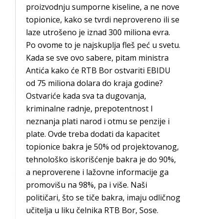
proizvodnju sumporne kiseline, a ne nove
topionice, kako se tvrdi neprovereno ili se
laze utrošeno je iznad 300 miliona evra.
Po ovome to je najskuplja fleš peć u svetu.
Kada se sve ovo sabere, pitam ministra
Antića kako će RTB Bor ostvariti EBIDU
od 75 miliona dolara do kraja godine?
Ostvariće kada sva ta dugovanja,
kriminalne radnje, prepotentnost I
neznanja plati narod i otmu se penzije i
plate. Ovde treba dodati da kapacitet
topionice bakra je 50% od projektovanog,
tehnološko iskorišćenje bakra je do 90%,
a neproverene i lažovne informacije ga
promovišu na 98%, pa i više. Naši
političari, što se tiče bakra, imaju odličnog
učitelja u liku čelnika RTB Bor, Sose.