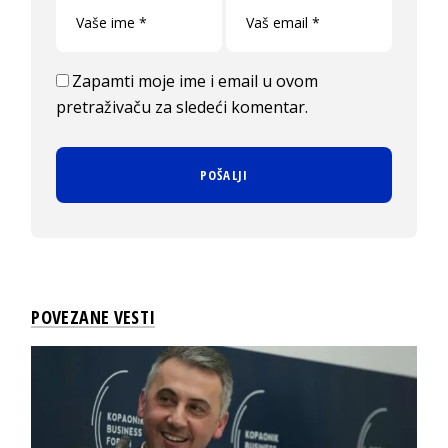
Zapamti moje ime i email u ovom
pretraživaču za sledeći komentar.
POVEZANE VESTI