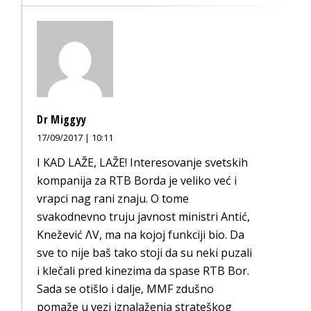
Dr Miggyy
17/09/2017 | 10:11
I KAD LAŽE, LAŽE! Interesovanje svetskih
kompanija za RTB Borda je veliko već i
vrapci nag rani znaju. O tome
svakodnevno truju javnost ministri Antić,
Knežević ΛV, ma na kojoj funkciji bio. Da
sve to nije baš tako stoji da su neki puzali
i klečali pred kinezima da spase RTB Bor.
Sada se otišlo i dalje, MMF zdušno
pomaže u vezi iznalaženja strateškog