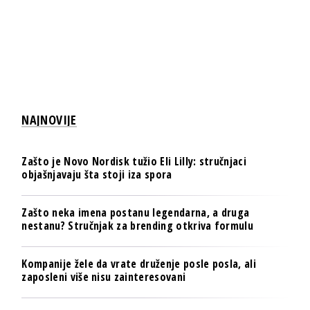
NAJNOVIJE
Zašto je Novo Nordisk tužio Eli Lilly: stručnjaci
objašnjavaju šta stoji iza spora
Zašto neka imena postanu legendarna, a druga
nestanu? Stručnjak za brending otkriva formulu
Kompanije žele da vrate druženje posle posla, ali
zaposleni više nisu zainteresovani