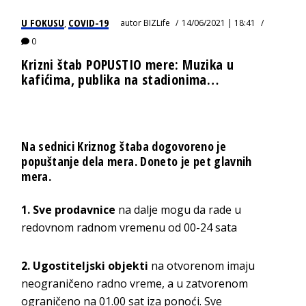
U FOKUSU
COVID-19
autor
BIZLife
14/06/2021 | 18:41
,
0
Krizni štab POPUSTIO mere: Muzika u
kafićima, publika na stadionima…
Na sednici Kriznog štaba dogovoreno je
popuštanje dela mera. Doneto je pet glavnih
mera.
1. Sve prodavnice
na dalje mogu da rade u
redovnom radnom vremenu od 00-24 sata
2. Ugostiteljski objekti
na otvorenom imaju
neograničeno radno vreme, a u zatvorenom
ograničeno na 01.00 sat iza ponoći. Sve