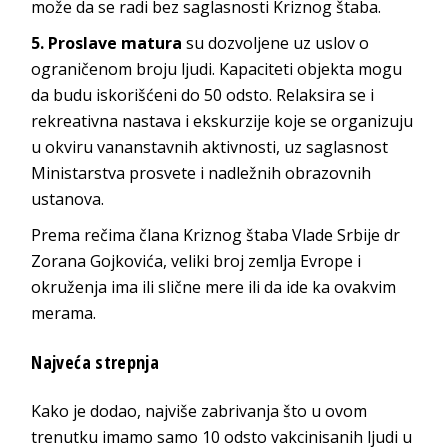
može da se radi bez saglasnosti Kriznog štaba.
5. Proslave matura
su dozvoljene uz uslov o
ograničenom broju ljudi. Kapaciteti objekta mogu
da budu iskorišćeni do 50 odsto. Relaksira se i
rekreativna nastava i ekskurzije koje se organizuju
u okviru vananstavnih aktivnosti, uz saglasnost
Ministarstva prosvete i nadležnih obrazovnih
ustanova.
Prema rečima člana Kriznog štaba Vlade Srbije dr
Zorana Gojkovića, veliki broj zemlja Evrope i
okruženja ima ili slične mere ili da ide ka ovakvim
merama.
Najveća strepnja
Kako je dodao, najviše zabrivanja što u ovom
trenutku imamo samo 10 odsto vakcinisanih ljudi u