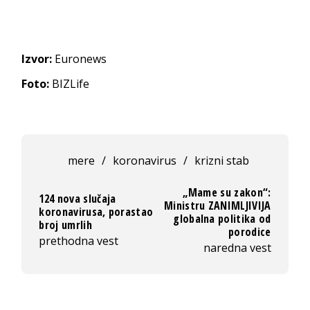
Izvor:
Euronews
Foto:
BIZLife
mere
/
koronavirus
/
krizni stab
„Mame su zakon“:
124 nova slučaja
Ministru ZANIMLJIVIJA
koronavirusa, porastao
globalna politika od
broj umrlih
porodice
prethodna vest
naredna vest