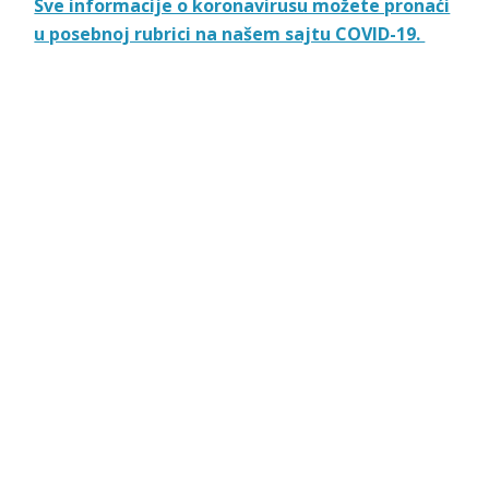
Sve informacije o koronavirusu možete pronaći
u posebnoj rubrici na našem sajtu COVID-19.