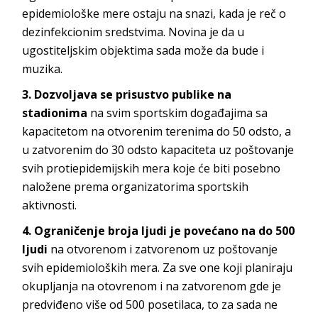
epidemiološke mere ostaju na snazi, kada je reč o
dezinfekcionim sredstvima. Novina je da u
ugostiteljskim objektima sada može da bude i
muzika.
3. Dozvoljava se prisustvo publike na
stadionima
na svim sportskim događajima sa
kapacitetom na otvorenim terenima do 50 odsto, a
u zatvorenim do 30 odsto kapaciteta uz poštovanje
svih protiepidemijskih mera koje će biti posebno
naložene prema organizatorima sportskih
aktivnosti.
4. Ograničenje broja ljudi je povećano na do 500
ljudi
na otvorenom i zatvorenom uz poštovanje
svih epidemioloških mera. Za sve one koji planiraju
okupljanja na otovrenom i na zatvorenom gde je
predviđeno više od 500 posetilaca, to za sada ne