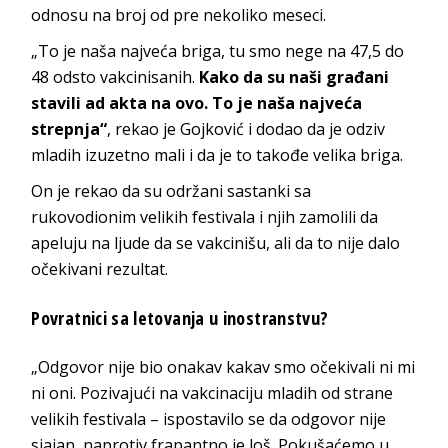
odnosu na broj od pre nekoliko meseci.
„To je naša najveća briga, tu smo nege na 47,5 do
48 odsto vakcinisanih.
Kako da su naši građani
stavili ad akta na ovo. To je naša najveća
strepnja“
, rekao je Gojković i dodao da je odziv
mladih izuzetno mali i da je to takođe velika briga.
On je rekao da su održani sastanki sa
rukovodionim velikih festivala i njih zamolili da
apeluju na ljude da se vakcinišu, ali da to nije dalo
očekivani rezultat.
Povratnici sa letovanja u inostranstvu?
„Odgovor nije bio onakav kakav smo očekivali ni mi
ni oni. Pozivajući na vakcinaciju mladih od strane
velikih festivala – ispostavilo se da odgovor nije
sjajan, naprotiv frapantno je loš. Pokušaćemo u