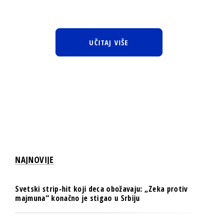
UČITAJ VIŠE
NAJNOVIJE
Svetski strip-hit koji deca obožavaju: „Zeka protiv
majmuna“ konačno je stigao u Srbiju