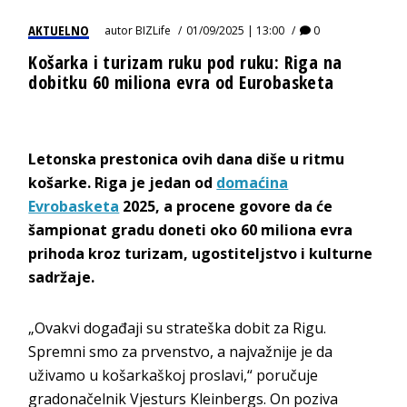
AKTUELNO
autor
BIZLife
01/09/2025 | 13:00
0
Košarka i turizam ruku pod ruku: Riga na
dobitku 60 miliona evra od Eurobasketa
Letonska prestonica ovih dana diše u ritmu
košarke. Riga je jedan od
domaćina
Evrobasketa
2025, a procene govore da će
šampionat gradu doneti oko 60 miliona evra
prihoda kroz turizam, ugostiteljstvo i kulturne
sadržaje.
„Ovakvi događaji su strateška dobit za Rigu.
Spremni smo za prvenstvo, a najvažnije je da
uživamo u košarkaškoj proslavi,“ poručuje
gradonačelnik Vjesturs Kleinbergs. On poziva