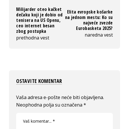
Milijarder oteo kačket
Elita evropske košarke
dečaku koji je dobio od
na jednom mestu: Ko su
tenisera na US Openu,
najveće zvezde
ceo internet besan
Eurobasketa 2025?
zbog postupka
naredna vest
prethodna vest
OSTAVITE KOMENTAR
Vaša adresa e-pošte neće biti objavljena.
Neophodna polja su označena
*