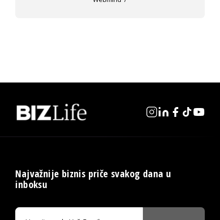
Najvažnije biznis priče svakog dana u
inboksu