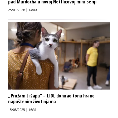
pad Murdocha u novoj Netflixovoj mini-seriji
25/03/2026 | 14:00
„Pružam ti šapu“ – LIDL donirao tonu hrane
napuštenim životinjama
15/08/2025 | 16:31