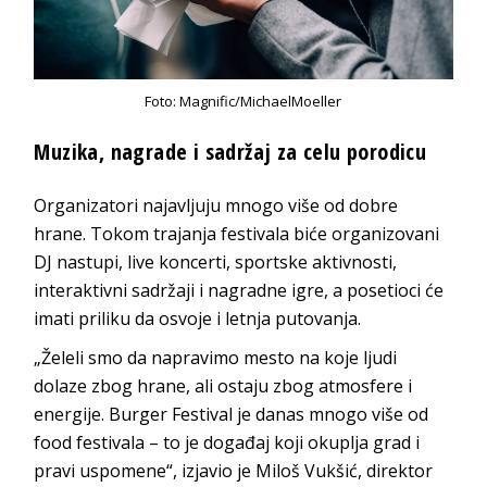
Foto: Magnific/MichaelMoeller
Muzika, nagrade i sadržaj za celu porodicu
Organizatori najavljuju mnogo više od dobre
hrane. Tokom trajanja festivala biće organizovani
DJ nastupi, live koncerti, sportske aktivnosti,
interaktivni sadržaji i nagradne igre, a posetioci će
imati priliku da osvoje i letnja putovanja.
„Želeli smo da napravimo mesto na koje ljudi
dolaze zbog hrane, ali ostaju zbog atmosfere i
energije. Burger Festival je danas mnogo više od
food festivala – to je događaj koji okuplja grad i
pravi uspomene“, izjavio je Miloš Vukšić, direktor