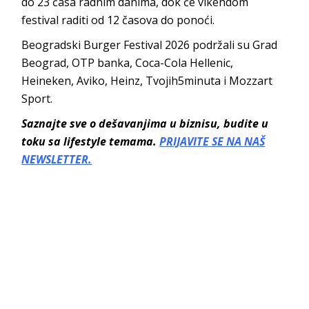
do 23 časa radnim danima, dok će vikendom
festival raditi od 12 časova do ponoći.
Beogradski Burger Festival 2026 podržali su Grad
Beograd, OTP banka, Coca-Cola Hellenic,
Heineken, Aviko, Heinz, Tvojih5minuta i Mozzart
Sport.
Saznajte sve o dešavanjima u biznisu, budite u
toku sa lifestyle temama.
PRIJAVITE SE NA NAŠ
NEWSLETTER.