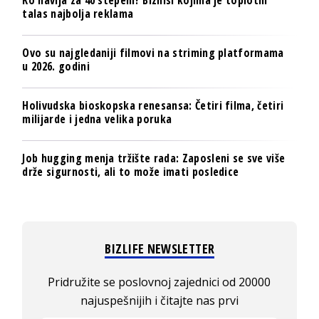
talas najbolja reklama
Ovo su najgledaniji filmovi na striming platformama
u 2026. godini
Holivudska bioskopska renesansa: Četiri filma, četiri
milijarde i jedna velika poruka
Job hugging menja tržište rada: Zaposleni se sve više
drže sigurnosti, ali to može imati posledice
BIZLIFE NEWSLETTER
Pridružite se poslovnoj zajednici od 20000
najuspešnijih i čitajte nas prvi