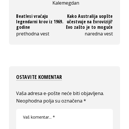
Kalemegdan
Beatlesi vraćaju
Kako Australija uopšte
legendarni krov iz 1969.
učestvuje na Evroviziji?
godine
Evo zašto je to moguće
prethodna vest
naredna vest
OSTAVITE KOMENTAR
Vaša adresa e-pošte neće biti objavljena.
Neophodna polja su označena
*