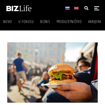
NOVO
U FOKUSU
BIZNIS
PREDUZETNIŠTVO
KARIJERA