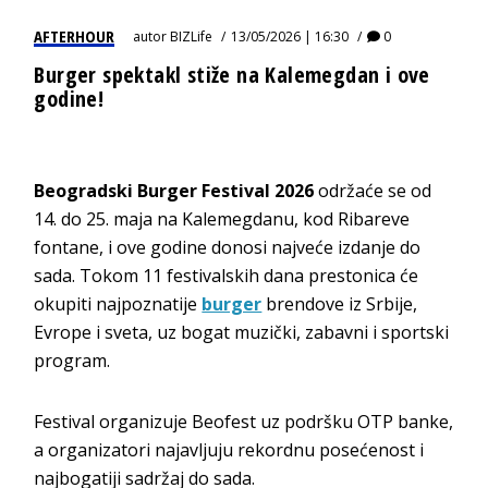
AFTERHOUR
autor
BIZLife
13/05/2026 | 16:30
0
Burger spektakl stiže na Kalemegdan i ove
godine!
Beogradski Burger Festival 2026
održaće se od
14. do 25. maja na Kalemegdanu, kod Ribareve
fontane, i ove godine donosi najveće izdanje do
sada. Tokom 11 festivalskih dana prestonica će
okupiti najpoznatije
burger
brendove iz Srbije,
Evrope i sveta, uz bogat muzički, zabavni i sportski
program.
Festival organizuje Beofest uz podršku OTP banke,
a organizatori najavljuju rekordnu posećenost i
najbogatiji sadržaj do sada.