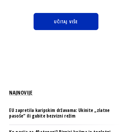
UČITAJ VIŠE
NAJNOVIJE
EU zapretila karipskim državama: Ukinite „zlatne
pasoše“ ili gubite bezvizni režim
Ko navija za 40 stepeni? Biznisi kojima je toplotni