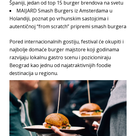
Španiji, jedan od top 15 burger brendova na svetu
MAIJARD Smash Burgers iz Amsterdama u
Holandiji, poznat po vrhunskim sastojcima i
autentičnoj “from scratch” pripremi smash burgera
Pored internacionalnih gostiju, festival će okupiti i
najbolje domaće burger majstore koji godinama
razvijaju lokalnu gastro scenu i pozicioniraju
Beograd kao jednu od najatraktivnijih foodie
destinacija u regionu.