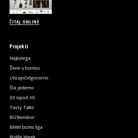
ČITAJ ONLINE
Projekti
Najkolega
Žene u biznisu
UticajnOdgovorno
Šta jedemo
30 ispod 30
Tasty Talks
BIZBendovi
BMW biznis liga
Bizlife Week