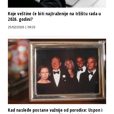
Koje veštine će biti najtraženije na tržištu rada u
2026. godini?
25/02/2026 | 09:33
Kad nasleđe postane važnije od porodice: Uspon i