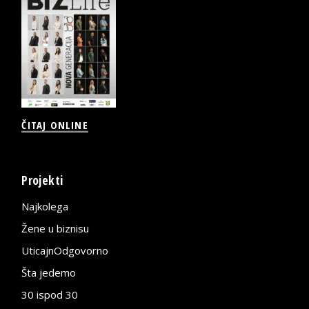
ČITAJ ONLINE
Projekti
Najkolega
Žene u biznisu
UticajnOdgovorno
Šta jedemo
30 ispod 30