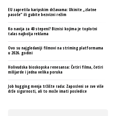
EU zapretila karipskim državama: Ukinite „zlatne
pasoše“ ili gubite bezvizni režim
Ko navija za 40 stepeni? Biznisi kojima je toplotni
talas najbolja reklama
Ovo su najgledaniji filmovi na striming platformama
u 2026. godini
Holivudska bioskopska renesansa: Četiri filma, četiri
milijarde i jedna velika poruka
Job hugging menja tržište rada: Zaposleni se sve više
drže sigurnosti, ali to može imati posledice