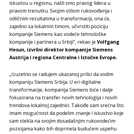
iskustvu u regionu, našli smo pravog lidera u
pravom trenutku. Svojim stilom rukovođenja i
odličnim rezultatima u transformaciji, ona će,
zajedno sa lokalnim timom, učvrstiti poziciju
kompanije Siemens kao vodeće tehnološke
kompanije i partnera u Srbiji”, rekao je
Volfgang
Hesun, izvršni direktor kompanije Siemens
Austrija i regiona Centralne i Istočne Evrope.
„Izuzetno se radujem ukazanoj prilici da vodim
kompaniju Siemens Srbija. U eri digitalne
transformacije, kompanija Siemens biće i dalje
fokusirana na transfer novih tehnologija i novih
trendova lokalnoj zajednici. Takođe sam srećna što
imam mogućnost da podelim znanje i iskustvo koje
sam stekla na svojim dosadašnjim rukovodećim
pozicijama kako bih doprinela budućem uspehu