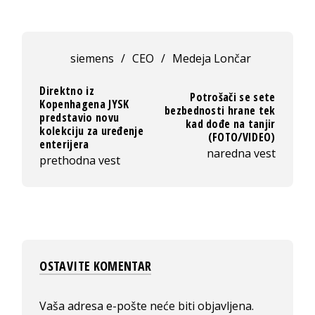
siemens
/
CEO
/
Medeja Lončar
Direktno iz
Potrošači se sete
Kopenhagena JYSK
bezbednosti hrane tek
predstavio novu
kad dođe na tanjir
kolekciju za uređenje
(FOTO/VIDEO)
enterijera
naredna vest
prethodna vest
OSTAVITE KOMENTAR
Vaša adresa e-pošte neće biti objavljena.