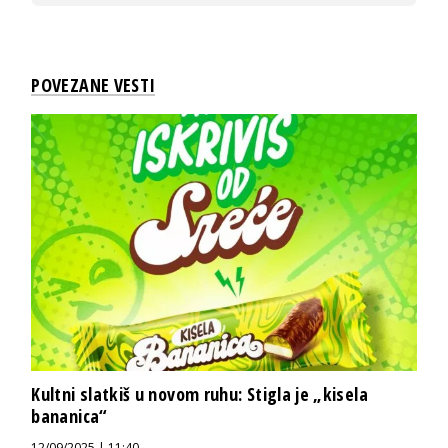
POVEZANE VESTI
Kultni slatkiš u novom ruhu: Stigla je „kisela
bananica“
12/09/2025 | 11:40