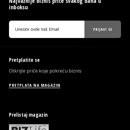
Najvažnije biznis priče svakog dana u
inboksu
PRIJAVI SE
Pretplatite se
Otkrijte priče koje pokreću biznis
PRETPLATA NA MAGAZIN
Prelistaj magazin