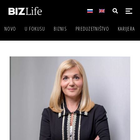
NOVO
U FOKUSU
BIZNIS
PREDUZETNIŠTVO
KARIJERA