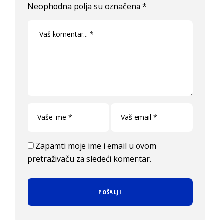
Neophodna polja su označena
*
Zapamti moje ime i email u ovom
pretraživaču za sledeći komentar.