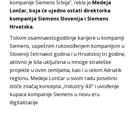
kompanije Siemens Srbija“, rekla je
Medeja
Lončar, koja će ujedno ostati direktorka
kompanija Siemens Slovenija i Siemens
Hrvatska.
Tokom osamnaestogodišnje karijere u kompaniji
Siemens, uspešnim rukovođenjem kompanijom u
Sloveniji četrnaest godina i u Hrvatskoj tri godine,
aktivno je bila uključena u mnoge strateške
projekte u ovim zemljama, kao i u celom Adriatik
regionu. Medeja Lončar u svom radu posebno
ističe značaj koncepta „Industry 4.0“ i uvođenje
kupaca kompanije Siemens u novu eru
digitalizacije.