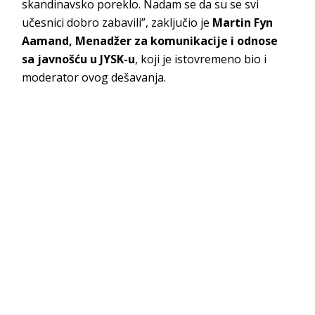
skandinavsko poreklo. Nadam se da su se svi
učesnici dobro zabavili”, zaključio je
Martin Fyn
Aamand, Menadžer za komunikacije i odnose
sa javnošću u JYSK-u
, koji je istovremeno bio i
moderator ovog dešavanja.