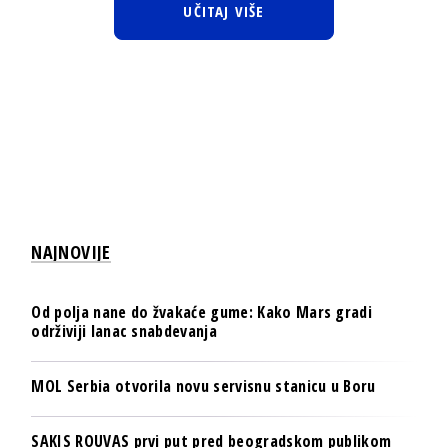
UČITAJ VIŠE
NAJNOVIJE
Od polja nane do žvakaće gume: Kako Mars gradi
održiviji lanac snabdevanja
MOL Serbia otvorila novu servisnu stanicu u Boru
SAKIS ROUVAS prvi put pred beogradskom publikom