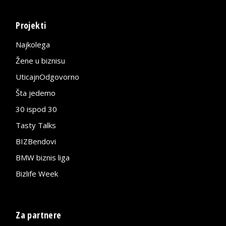
Projekti
Najkolega
Žene u biznisu
UticajnOdgovorno
Šta jedemo
30 ispod 30
Tasty Talks
BIZBendovi
BMW biznis liga
Bizlife Week
Za partnere