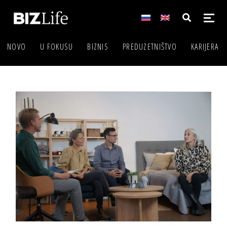
NOVO
U FOKUSU
BIZNIS
PREDUZETNIŠTVO
KARIJERA