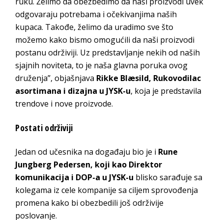
ruku. Želimo da obezbedimo da naši proizvodi uvek
odgovaraju potrebama i očekivanjima naših
kupaca. Takođe, želimo da uradimo sve što
možemo kako bismo omogućili da naši proizvodi
postanu održiviji. Uz predstavljanje nekih od naših
sjajnih noviteta, to je naša glavna poruka ovog
druženja”, objašnjava
Rikke Blæsild, Rukovodilac
asortimana i dizajna u JYSK-u
, koja je predstavila
trendove i nove proizvode.
Postati održiviji
Jedan od učesnika na događaju bio je i
Rune
Jungberg Pedersen, koji kao Direktor
komunikacija i DOP-a u JYSK-u
blisko sarađuje sa
kolegama iz cele kompanije sa ciljem sprovođenja
promena kako bi obezbedili još održivije
poslovanje.