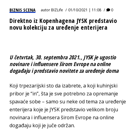
BIZNIS SCENA
autor
BIZLife
01/10/2021 | 11:08
0
Direktno iz Kopenhagena JYSK predstavio
novu kolekciju za uređenje enterijera
U četvrtak, 30. septembra 2021., JYSK je ugostio
novinare i influensere širom Evrope na online
događaju i predstavio novitete za uređenje doma
Koji trpezarijski sto da izabrete, a koji kuhinjski
pribor je “in”, šta je sve potrebno za opremanje
spavaće sobe – samo su neke od tema za uređenje
enterijera koje je JYSK predstavio velikom broju
novinara i influensera širom Evrope na online
događaju koji je juče održan.