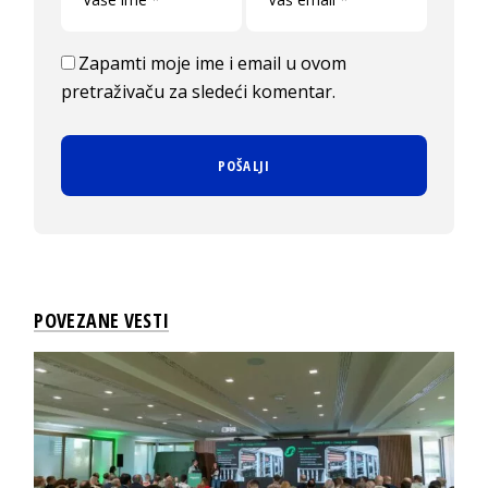
Zapamti moje ime i email u ovom
pretraživaču za sledeći komentar.
POVEZANE VESTI