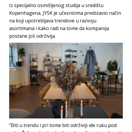
Iz specijalno osmišljenog studija u središtu
Kopenhagena, JYSK je učesnicima predstavio način
na koji upotrebljava trendove u razvoju
asortimana i kako radi na tome da kompanija
postane još održivija.
“Biti u trendu i pri tome biti održiviji ide ruku pod