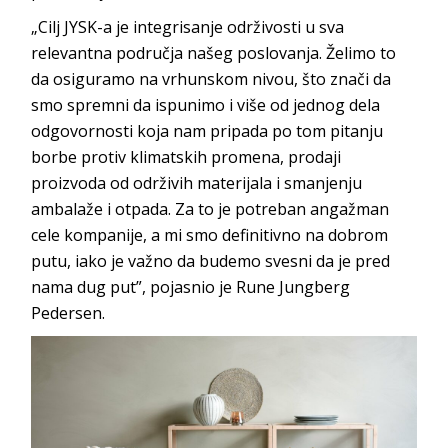
„Cilj JYSK-a je integrisanje održivosti u sva
relevantna područja našeg poslovanja. Želimo to
da osiguramo na vrhunskom nivou, što znači da
smo spremni da ispunimo i više od jednog dela
odgovornosti koja nam pripada po tom pitanju
borbe protiv klimatskih promena, prodaji
proizvoda od održivih materijala i smanjenju
ambalaže i otpada. Za to je potreban angažman
cele kompanije, a mi smo definitivno na dobrom
putu, iako je važno da budemo svesni da je pred
nama dug put”, pojasnio je Rune Jungberg
Pedersen.