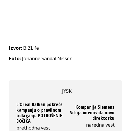
Izvor:
BIZLife
Foto:
Johanne Sandal Nissen
JYSK
L’Oreal Balkan pokreće
Kompanija Siemens
kampanju o pravilnom
Srbija imenovala novu
odlaganju POTROŠENIH
direktorku
BOČICA
naredna vest
prethodna vest