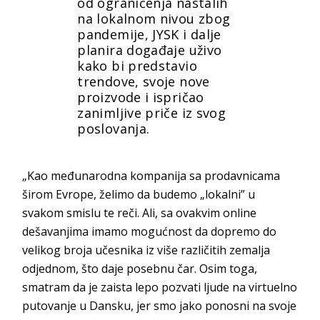
od ograničenja nastalih
na lokalnom nivou zbog
pandemije, JYSK i dalje
planira događaje uživo
kako bi predstavio
trendove, svoje nove
proizvode i ispričao
zanimljive priče iz svog
poslovanja.
„Kao međunarodna kompanija sa prodavnicama
širom Evrope, želimo da budemo „lokalni” u
svakom smislu te reči. Ali, sa ovakvim online
dešavanjima imamo mogućnost da dopremo do
velikog broja učesnika iz više različitih zemalja
odjednom, što daje posebnu čar. Osim toga,
smatram da je zaista lepo pozvati ljude na virtuelno
putovanje u Dansku, jer smo jako ponosni na svoje