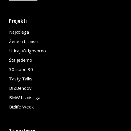
Projekti
Najkolega
Žene u biznisu
UticajnOdgovorno
Šta jedemo
30 ispod 30
Tasty Talks
BIZBendovi
BMW biznis liga
Bizlife Week
Za partnere