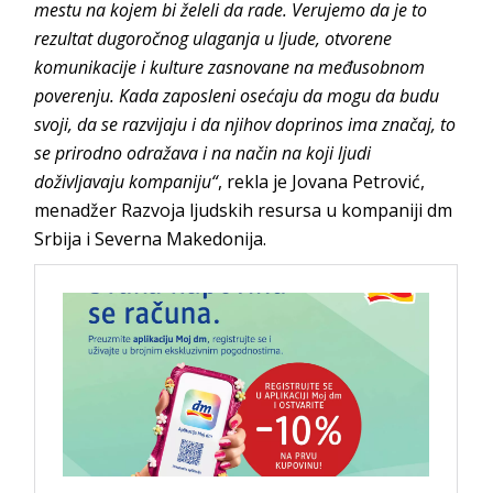
mestu na kojem bi želeli da rade. Verujemo da je to
rezultat dugoročnog ulaganja u ljude, otvorene
komunikacije i kulture zasnovane na međusobnom
poverenju. Kada zaposleni osećaju da mogu da budu
svoji, da se razvijaju i da njihov doprinos ima značaj, to
se prirodno odražava i na način na koji ljudi
doživljavaju kompaniju“
, rekla je Jovana Petrović,
menadžer Razvoja ljudskih resursa u kompaniji dm
Srbija i Severna Makedonija.