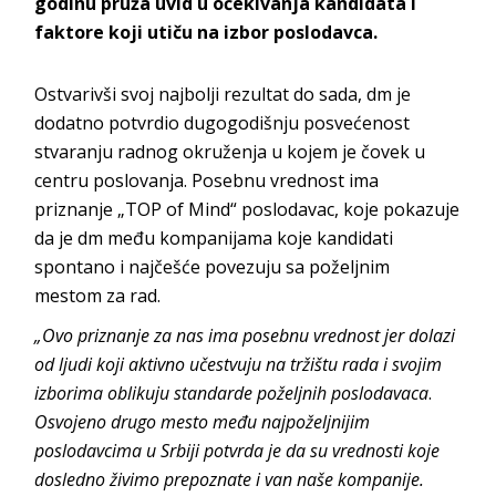
godinu pruža uvid u očekivanja kandidata i
faktore koji utiču na izbor poslodavca.
Ostvarivši svoj najbolji rezultat do sada, dm je
dodatno potvrdio dugogodišnju posvećenost
stvaranju radnog okruženja u kojem je čovek u
centru poslovanja. Posebnu vrednost ima
priznanje „TOP of Mind“ poslodavac, koje pokazuje
da je dm među kompanijama koje kandidati
spontano i najčešće povezuju sa poželjnim
mestom za rad.
„
Ovo priznanje za nas ima posebnu vrednost jer dolazi
od ljudi koji aktivno učestvuju na tržištu rada i svojim
izborima oblikuju standarde poželjnih poslodavaca
.
Osvojeno drugo mesto među najpoželjnijim
poslodavcima u Srbiji potvrda je da su vrednosti koje
dosledno živimo prepoznate i van naše kompanije.