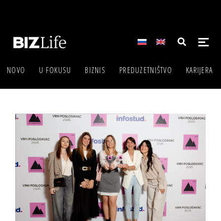
NOVO
U FOKUSU
BIZNIS
PREDUZETNIŠTVO
KARIJERA