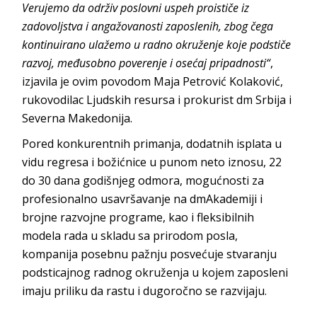
Verujemo da održiv poslovni uspeh proističe iz
zadovoljstva i angažovanosti zaposlenih, zbog čega
kontinuirano ulažemo u radno okruženje koje podstiče
razvoj, međusobno poverenje i osećaj pripadnosti“
,
izjavila je ovim povodom Maja Petrović Kolaković,
rukovodilac Ljudskih resursa i prokurist dm Srbija i
Severna Makedonija.
Pored konkurentnih primanja, dodatnih isplata u
vidu regresa i božićnice u punom neto iznosu, 22
do 30 dana godišnjeg odmora, mogućnosti za
profesionalno usavršavanje na dmAkademiji i
brojne razvojne programe, kao i fleksibilnih
modela rada u skladu sa prirodom posla,
kompanija posebnu pažnju posvećuje stvaranju
podsticajnog radnog okruženja u kojem zaposleni
imaju priliku da rastu i dugoročno se razvijaju.