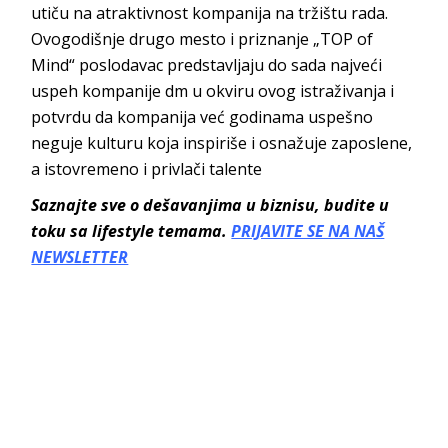
utiču na atraktivnost kompanija na tržištu rada.
Ovogodišnje drugo mesto i priznanje „TOP of
Mind“ poslodavac predstavljaju do sada najveći
uspeh kompanije dm u okviru ovog istraživanja i
potvrdu da kompanija već godinama uspešno
neguje kulturu koja inspiriše i osnažuje zaposlene,
a istovremeno i privlači talente
Saznajte sve o dešavanjima u biznisu, budite u
toku sa lifestyle temama.
PRIJAVITE SE NA NAŠ
NEWSLETTER