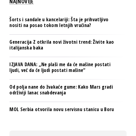
NAJNOVIJE
Šorts i sandale u kancelariji: Šta je prihvatljivo
nositi na posao tokom letnjih vrućina?
Generacija Z otkrila novi životni trend: Živite kao
italijanska baka
IZJAVA DANA: „Ne plaši me da će mašine postati
ljudi, već da će ljudi postati mašine“
Od polja nane do žvakaće gume: Kako Mars gradi
održiviji lanac snabdevanja
MOL Serbia otvorila novu servisnu stanicu u Boru