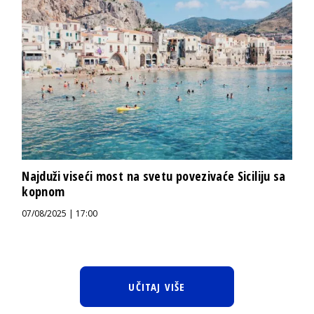
Najduži viseći most na svetu povezivaće Siciliju sa
kopnom
07/08/2025 | 17:00
UČITAJ VIŠE