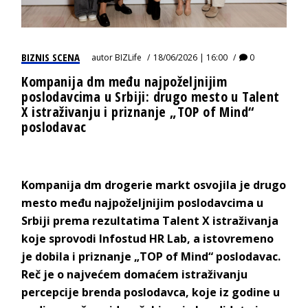
BIZNIS SCENA
autor
BIZLife
18/06/2026 | 16:00
0
Kompanija dm među najpoželjnijim
poslodavcima u Srbiji: drugo mesto u Talent
X istraživanju i priznanje „TOP of Mind“
poslodavac
Kompanija dm drogerie markt osvojila je drugo
mesto među najpoželjnijim poslodavcima u
Srbiji prema rezultatima Talent X istraživanja
koje sprovodi Infostud HR Lab, a istovremeno
je dobila i priznanje „TOP of Mind“ poslodavac.
Reč je o najvećem domaćem istraživanju
percepcije brenda poslodavca, koje iz godine u