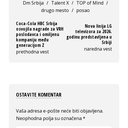
Dm Srbija
/
Talent X
/
TOP of Mind
/
drugo mesto
/
posao
Coca-Cola HBC Srbija
Nova linija LG
osvojila nagrade za VRH
televizora za 2026.
poslodavca i omiljenu
godinu predstavljena u
kompaniju među
Srbiji
generacijom Z
naredna vest
prethodna vest
OSTAVITE KOMENTAR
Vaša adresa e-pošte neće biti objavljena.
Neophodna polja su označena
*