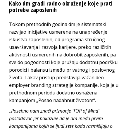
Kako dm gradi radno okruženje koje prati
potrebe zaposlenih
Tokom prethodnih godina dm je sistematski
razvijao inicijative usmerene na unapređenje
iskustva zaposlenih, od programa stručnog
usavršavanja i razvoja karijere, preko različitih
aktivnosti usmerenih na dobrobit zaposlenih, pa
sve do pogodnosti koje pružaju dodatnu podršku
porodici i balansu između privatnog i poslovnog
života. Takav pristup predstavlja važan deo
employer branding strategije kompanije, koja je u
prethodnom periodu dodatno osnažena
kampanjom „Posao nadahnut životom“.
„Posebno nam znači priznanje
’
TOP of Mind
’
poslodav
ac
jer pokazuje da je dm među prvim
kompanijama kojih se ljudi sete kada razmišljaju o