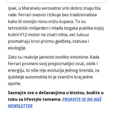
Ipak, u Maranelu verovatno vrlo dobro znaju šta
rade. Ferrari svesno rizikuje bes tradicionalista
kako bi osvojio novu vrstu kupaca. To su
tehnološki milijarderi i mlađa bogata publika kojoj
kultni V12 motor ne znači ništa, već luksuz
posmatraju kroz prizmu gedžeta, statusa i
ekologije.
Zato su reakcije javnosti ovoliko emotivne. Kada
Ferrari promeni svoj prepoznatljivi zvuk, oblik i
energiju, to više nije evolucija jednog brenda, za
ljubitelje automobila to je zvanični kraj jedne
epohe.
Saznajte sve o dešavanjima u biznisu, budite u
toku sa lifestyle temama.
PRIJAVITE SE NA NAŠ
NEWSLETTER