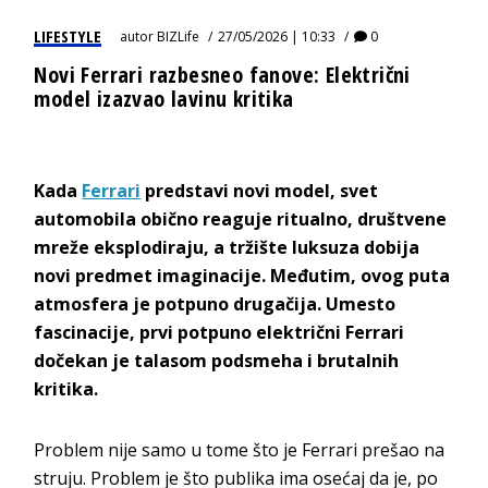
LIFESTYLE
autor
BIZLife
27/05/2026 | 10:33
0
Novi Ferrari razbesneo fanove: Električni
model izazvao lavinu kritika
Kada
Ferrari
predstavi novi model, svet
automobila obično reaguje ritualno, društvene
mreže eksplodiraju, a tržište luksuza dobija
novi predmet imaginacije. Međutim, ovog puta
atmosfera je potpuno drugačija. Umesto
fascinacije, prvi potpuno električni Ferrari
dočekan je talasom podsmeha i brutalnih
kritika.
Problem nije samo u tome što je Ferrari prešao na
struju. Problem je što publika ima osećaj da je, po