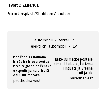
Izvor:
BIZLife/K. J.
Foto:
Unsplash/Shubham Chauhan
automobil
/
ferrari
/
elektricni automobil
/
EV
Pet žena sa Balkana
Kako su mačke postale
kreće ka krovu sveta:
simbol kulture, turizma
Prva regionalna ženska
i industrija vredna
ekspedicija na vrh viši
milijarde
od 8.000 metara
naredna vest
prethodna vest