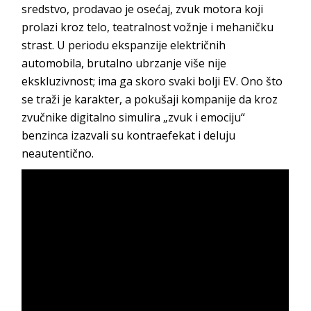
sredstvo, prodavao je osećaj, zvuk motora koji
prolazi kroz telo, teatralnost vožnje i mehaničku
strast. U periodu ekspanzije električnih
automobila, brutalno ubrzanje više nije
ekskluzivnost; ima ga skoro svaki bolji EV. Ono što
se traži je karakter, a pokušaji kompanije da kroz
zvučnike digitalno simulira „zvuk i emociju“
benzinca izazvali su kontraefekat i deluju
neautentično.