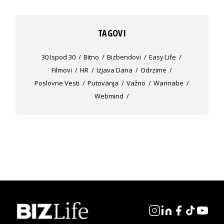
TAGOVI
30 Ispod 30
Bitno
Bizbendovi
Easy Life
Filmovi
HR
Izjava Dana
Odrzime
Poslovne Vesti
Putovanja
Važno
Wannabe
Webmind