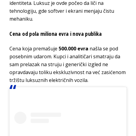
identiteta. Luksuz je ovde počeo da liči na
tehnologiju, gde softver i ekrani menjaju čistu
mehaniku.
Cena od pola miliona evra i nova publika
Cena koja premašuje
500.000 evra
našla se pod
posebnim udarom. Kupci i analitičari smatraju da
sam prelazak na struju i generički izgled ne
opravdavaju toliku ekskluzivnost na već zasićenom
tržištu luksuznih električnih vozila.