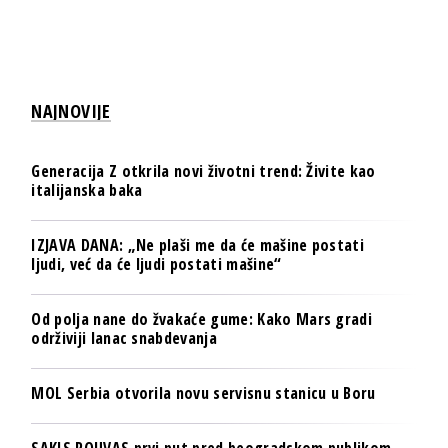
NAJNOVIJE
Generacija Z otkrila novi životni trend: Živite kao
italijanska baka
IZJAVA DANA: „Ne plaši me da će mašine postati
ljudi, već da će ljudi postati mašine“
Od polja nane do žvakaće gume: Kako Mars gradi
održiviji lanac snabdevanja
MOL Serbia otvorila novu servisnu stanicu u Boru
SAKIS ROUVAS prvi put pred beogradskom publikom