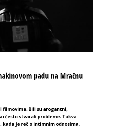
 Anakinovom padu na Mračnu
 filmovima. Bili su arogantni,
su često stvarali probleme. Takva
k, kada je reč o intimnim odnosima,