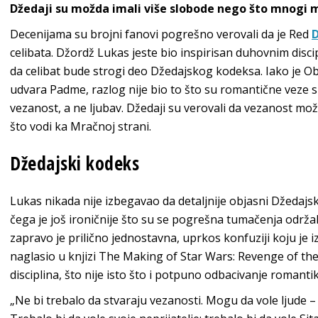
Džedaji su možda imali više slobode nego što mnogi m
Decenijama su brojni fanovi pogrešno verovali da je Red
celibata. Džordž Lukas jeste bio inspirisan duhovnim dis
da celibat bude strogi deo Džedajskog kodeksa. Iako je 
udvara Padme, razlog nije bio to što su romantične veze 
vezanost, a ne ljubav. Džedaji su verovali da vezanost mo
što vodi ka Mračnoj strani.
Džedajski kodeks
Lukas nikada nije izbegavao da detaljnije objasni Džedajsk
čega je još ironičnije što su se pogrešna tumačenja održala
zapravo je prilično jednostavna, uprkos konfuziji koju je
naglasio u knjizi The Making of Star Wars: Revenge of th
disciplina, što nije isto što i potpuno odbacivanje romantik
„Ne bi trebalo da stvaraju vezanosti. Mogu da vole ljude –