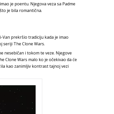
– imao je poentu. Njegova veza sa Padme
što je bila romantična.
i-Van prekršio tradiciju kada je imao
j seriji The Clone Wars.
ne nesebičan i tokom te veze. Njegove
he Clone Wars malo ko je očekivao da će
ila kao zanimljiv kontrast tajnoj vezi