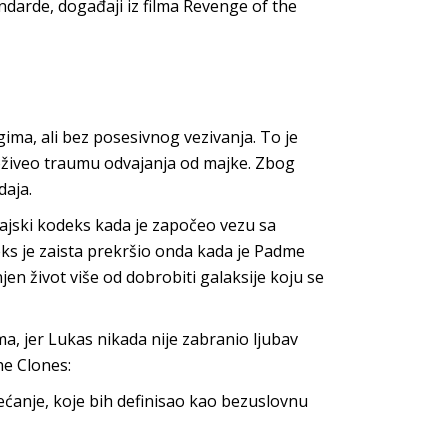
ndarde, događaji iz filma Revenge of the
gima, ali bez posesivnog vezivanja. To je
doživeo traumu odvajanja od majke. Zbog
daja.
ajski kodeks kada je započeo vezu sa
eks je zaista prekršio onda kada je Padme
jen život više od dobrobiti galaksije koju se
ma, jer Lukas nikada nije zabranio ljubav
he Clones:
ećanje, koje bih definisao kao bezuslovnu