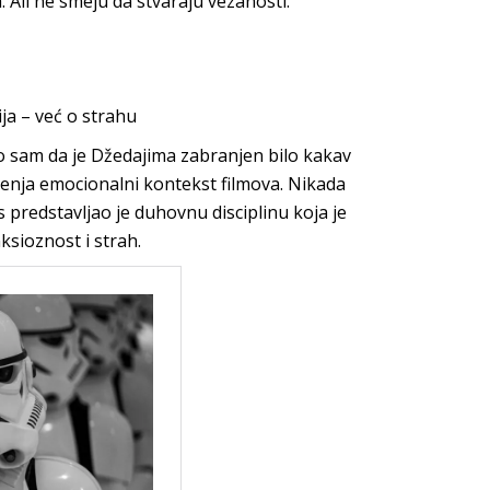
a. Ali ne smeju da stvaraju vezanosti.“
ija – već o strahu
ao sam da je Džedajima zabranjen bilo kakav
enja emocionalni kontekst filmova. Nikada
s predstavljao je duhovnu disciplinu koja je
sioznost i strah.