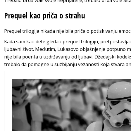
Trebalo bi da vole svoje neprijatelje; trebalo bi da vole Sit
Prequel kao priča o strahu
Prequel trilogija nikada nije bila priča o potiskivanju emoc
Kada sam kao dete gledao prequel trilogiju, pretpostavlj
ljubavni život. Međutim, Lukasovo objašnjenje potpuno m
nije bila poenta u uzdržavanju od ljubavi. Džedajski kodek
trebalo da pomogne u suzbijanju vezanosti koja stvara ank