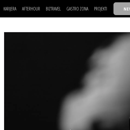
KARIJERA
AFTERHOUR
BIZTRAVEL
GASTRO ZONA
PROJEKTI
NE
POSAO
FILM I SCENA
NAJKOLEGA
LJUDI (HR)
KNJIGE
TASTY TALKS
POSAO
FILM I SCENA
NAJKOLEGA
JE
MOJ UGAO
AUTO SVET
30 ISPOD 30
LJUDI (HR)
KNJIGE
TASTY TALKS
USAVRŠAVANJE
STIL
BACK TO OFFIC
JE
MOJ UGAO
AUTO SVET
30 ISPOD 30
KNOW-HOW
WELLBEING
BIZBENDOVI
USAVRŠAVANJE
STIL
BACK TO OFFIC
BIZKOLEGIJUM
KNOW-HOW
WELLBEING
BIZBENDOVI
BMW BIZNIS LIG
BIZKOLEGIJUM
BIZLIFE WEEK
BMW BIZNIS LIG
IZJAVA GODINE
BIZLIFE WEEK
IZJAVA GODINE