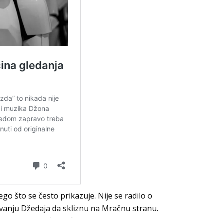
o što se često prikazuje. Nije se radilo o
čavanju Džedaja da skliznu na Mračnu stranu.