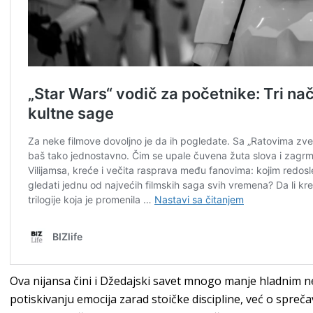
Ova nijansa čini i Džedajski savet mnogo manje hladnim neg
potiskivanju emocija zarad stoičke discipline, već o spre