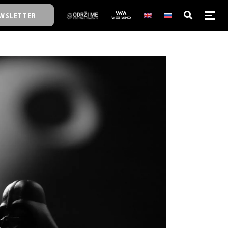
WSLETTER
E/SCHOOL
E/SCHOOL
A
A