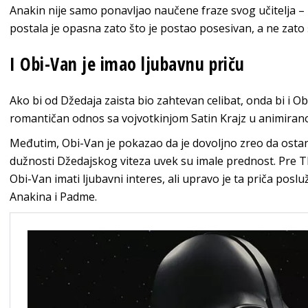
Anakin nije samo ponavljao naučene fraze svog učitelja 
postala je opasna zato što je postao posesivan, a ne zato 
I Obi-Van je imao ljubavnu priču
Ako bi od Džedaja zaista bio zahtevan celibat, onda bi i Ob
romantičan odnos sa vojvotkinjom Satin Krajz u animirano
Međutim, Obi-Van je pokazao da je dovoljno zreo da osta
dužnosti Džedajskog viteza uvek su imale prednost. Pre T
Obi-Van imati ljubavni interes, ali upravo je ta priča posluž
Anakina i Padme.