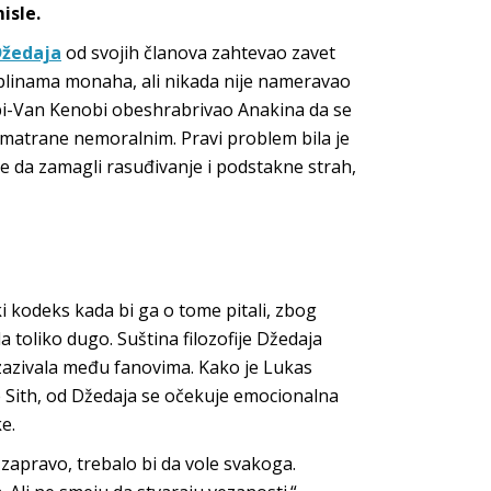
isle.
Džedaja
od svojih članova zahtevao zavet
ciplinama monaha, ali nikada nije nameravao
Obi-Van Kenobi obeshrabrivao Anakina da se
smatrane nemoralnim. Pravi problem bila je
že da zamagli rasuđivanje i podstakne strah,
i kodeks kada bi ga o tome pitali, zbog
 toliko dugo. Suština filozofije Džedaja
 izazivala među fanovima. Kako je Lukas
e Sith, od Džedaja se očekuje emocionalna
e.
 zapravo, trebalo bi da vole svakoga.