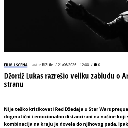
FILM I SCENA
autor
BIZLife
21/06/2026 | 12:00
0
Džordž Lukas razrešio veliku zabludu o
stranu
Nije teško kritikovati Red Džedaja u Star Wars prequel
dogmatični i emocionalno distancirani na načine koji 
kombinacija na kraju je dovela do njihovog pada. Ipa