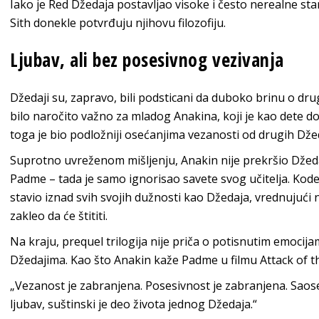
Iako je Red Džedaja postavljao visoke i često nerealne sta
Sith donekle potvrđuju njihovu filozofiju.
Ljubav, ali bez posesivnog vezivanja
Džedaji su, zapravo, bili podsticani da duboko brinu o dru
bilo naročito važno za mladog Anakina, koji je kao dete 
toga je bio podložniji osećanjima vezanosti od drugih Dže
Suprotno uvreženom mišljenju, Anakin nije prekršio Džed
Padme – tada je samo ignorisao savete svog učitelja. Kod
stavio iznad svih svojih dužnosti kao Džedaja, vrednujući n
zakleo da će štititi.
Na kraju, prequel trilogija nije priča o potisnutim emocija
Džedajima. Kao što Anakin kaže Padme u filmu Attack of t
„Vezanost je zabranjena. Posesivnost je zabranjena. Saos
ljubav, suštinski je deo života jednog Džedaja.“