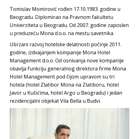
Tomislav Momirović rođen 17.10.1983. godine u
Beogradu. Diplomirao na Pravnom fakultetu
Univerziteta u Beogradu. Od 2007. godine zaposlen
u preduzeću Mona d.o.o. na mestu savetnika.
Ubrzani razvoj hotelske delatnosti počinje 2011.
godine, izdvajanjem kompanije Mona Hotel
Management d.o.o. Od osnivanja nove kompanije
obavlja funkciju generalnog direktora firme Mona
Hotel Management pod čijom upravom su tri
hotela (hotel Zlatibor Mona na Zlatiboru, hotel
Javor u Kušićima, hotel Argo u Beogradu) i jedan
rezidencijalni objekat Vila Bella u Budvi.