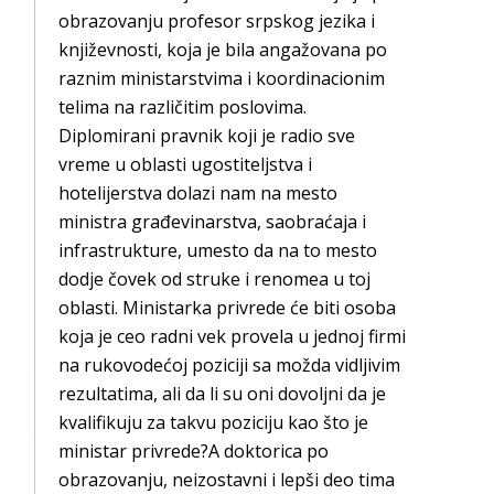
obrazovanju profesor srpskog jezika i
književnosti, koja je bila angažovana po
raznim ministarstvima i koordinacionim
telima na različitim poslovima.
Diplomirani pravnik koji je radio sve
vreme u oblasti ugostiteljstva i
hotelijerstva dolazi nam na mesto
ministra građevinarstva, saobraćaja i
infrastrukture, umesto da na to mesto
dodje čovek od struke i renomea u toj
oblasti. Ministarka privrede će biti osoba
koja je ceo radni vek provela u jednoj firmi
na rukovodećoj poziciji sa možda vidljivim
rezultatima, ali da li su oni dovoljni da je
kvalifikuju za takvu poziciju kao što je
ministar privrede?A doktorica po
obrazovanju, neizostavni i lepši deo tima