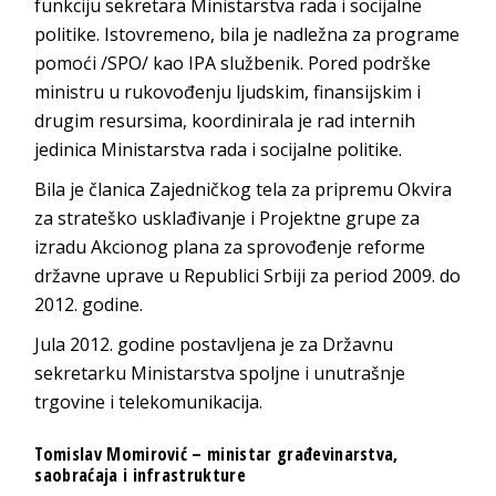
funkciju sekretara Ministarstva rada i socijalne
politike. Istovremeno, bila je nadležna za programe
pomoći /SPO/ kao IPA službenik. Pored podrške
ministru u rukovođenju ljudskim, finansijskim i
drugim resursima, koordinirala je rad internih
jedinica Ministarstva rada i socijalne politike.
Bila je članica Zajedničkog tela za pripremu Okvira
za strateško usklađivanje i Projektne grupe za
izradu Akcionog plana za sprovođenje reforme
državne uprave u Republici Srbiji za period 2009. do
2012. godine.
Jula 2012. godine postavljena je za Državnu
sekretarku Ministarstva spoljne i unutrašnje
trgovine i telekomunikacija.
Tomislav Momirović – ministar građevinarstva,
saobraćaja i infrastrukture