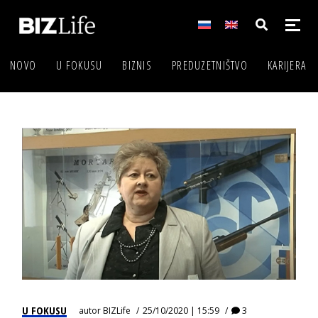
NOVO
U FOKUSU
BIZNIS
PREDUZETNIŠTVO
KARIJERA
U FOKUSU
autor
BIZLife
25/10/2020 | 15:59
3