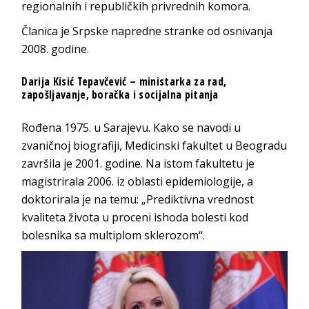
regionalnih i republičkih privrednih komora.
Članica je Srpske napredne stranke od osnivanja
2008. godine.
Darija Kisić Tepavčević – ministarka za rad,
zapošljavanje, boračka i socijalna pitanja
Rođena 1975. u Sarajevu. Kako se navodi u
zvaničnoj biografiji, Medicinski fakultet u Beogradu
završila je 2001. godine. Na istom fakultetu je
magistrirala 2006. iz oblasti epidemiologije, a
doktorirala je na temu: „Prediktivna vrednost
kvaliteta života u proceni ishoda bolesti kod
bolesnika sa multiplom sklerozom“.