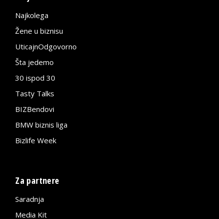
Najkolega
Žene u biznisu
UticajnOdgovorno
Šta jedemo
30 ispod 30
Tasty Talks
BIZBendovi
BMW biznis liga
Bizlife Week
Za partnere
Saradnja
Media Kit