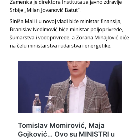
Zamenica je direktora Instituta za javno zdravlje
Srbije „Milan Jovanović Batut“.
Siniša Mali i u novoj vladi biće ministar finansija,
Branislav Nedimović biće ministar poljoprivrede,
šumarstva i vodoprivrede, a Zorana Mihajlović biće
na čelu ministarstva rudarstva i energetike.