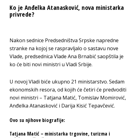
Ko je Anđelka Atanasković, nova ministarka
privrede?
Nakon sednice Predsedništva Srpske napredne
stranke na kojoj se raspravljalo o sastavu nove
Vlade, predsednica Vlade Ana Brnabić saopštila je
ko će biti novi ministri u Vladi Srbije.
U novoj Vladi biće ukupno 21 ministarstvo. Sedam
ekonomskih resora, od kojih će četiri će predvoditi
novi ministri – Tatjana Matić, Tomislav Momirović,
Anđelka Atanasković i Darija Kisić Tepavčević.
Ovo su njihove biografije:
Tatjana Matić – ministarka trgovine, turizma i