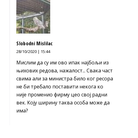
Slobodni Mislilac
28/10/2020 | 15:44
Мислим да су им ово ипак најбољи из
њихових редова, нажалост... Свака част
свима али за министра било ког ресора
не би требало поставити некога ко
није променио фирму цео свој радни
век. Коју ширину таква особа може да
има?