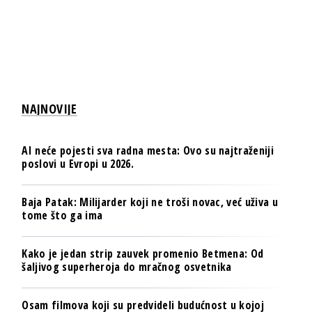
NAJNOVIJE
AI neće pojesti sva radna mesta: Ovo su najtraženiji
poslovi u Evropi u 2026.
Baja Patak: Milijarder koji ne troši novac, već uživa u
tome što ga ima
Kako je jedan strip zauvek promenio Betmena: Od
šaljivog superheroja do mračnog osvetnika
Osam filmova koji su predvideli budućnost u kojoj