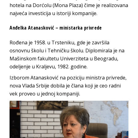
hotela na Dorćolu (Mona Plaza) čime je realizovana
najveća investicija u istoriji kompanije.
Anđelka Atanasković – ministarka privrede
Rođena je 1958. u Trsteniku, gde je završila
osnovnu školu i Tehničku školu. Diplomirala je na
Mašinskom fakultetu Univerziteta u Beogradu,
odeljenje u Kraljevu, 1982. godine.
Izborom Atanasković na poziciju ministra privrede,
nova Vlada Srbije dobila je člana koji je ceo radni
vek proveo u jednoj kompaniji.