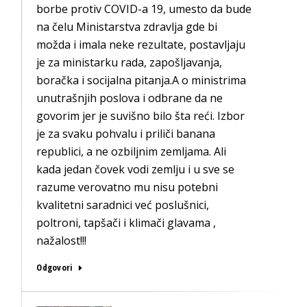
borbe protiv COVID-a 19, umesto da bude
na čelu Ministarstva zdravlja gde bi
možda i imala neke rezultate, postavljaju
je za ministarku rada, zapošljavanja,
boračka i socijalna pitanja.A o ministrima
unutrašnjih poslova i odbrane da ne
govorim jer je suvišno bilo šta reći. Izbor
je za svaku pohvalu i priliči banana
republici, a ne ozbiljnim zemljama. Ali
kada jedan čovek vodi zemlju i u sve se
razume verovatno mu nisu potebni
kvalitetni saradnici već poslušnici,
poltroni, tapšači i klimači glavama ,
nažalost!!!
Odgovori