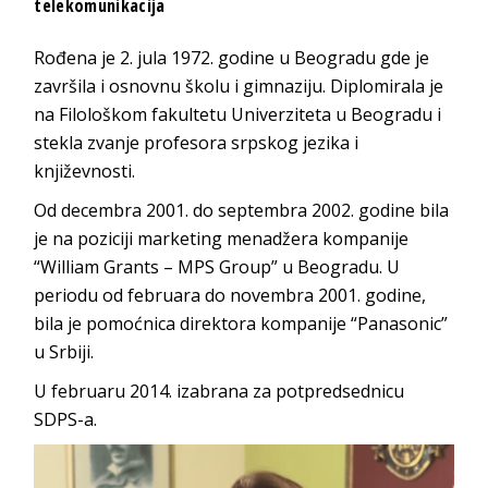
telekomunikacija
Rođena je 2. jula 1972. godine u Beogradu gde je
završila i osnovnu školu i gimnaziju. Diplomirala je
na Filološkom fakultetu Univerziteta u Beogradu i
stekla zvanje profesora srpskog jezika i
književnosti.
Od decembra 2001. do septembra 2002. godine bila
je na poziciji marketing menadžera kompanije
“William Grants – MPS Group” u Beogradu. U
periodu od februara do novembra 2001. godine,
bila je pomoćnica direktora kompanije “Panasonic”
u Srbiji.
U februaru 2014. izabrana za potpredsednicu
SDPS-a.