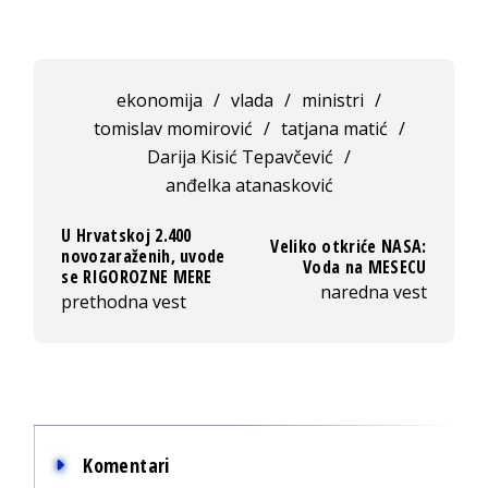
ekonomija
/
vlada
/
ministri
/
tomislav momirović
/
tatjana matić
/
Darija Kisić Tepavčević
/
anđelka atanasković
U Hrvatskoj 2.400
Veliko otkriće NASA:
novozaraženih, uvode
Voda na MESECU
se RIGOROZNE MERE
naredna vest
prethodna vest
Komentari