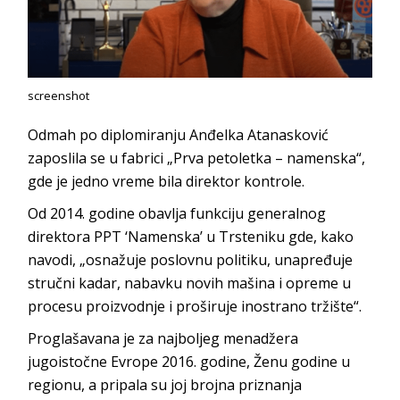
screenshot
Odmah po diplomiranju Anđelka Atanasković
zaposlila se u fabrici „Prva petoletka – namenska“,
gde je jedno vreme bila direktor kontrole.
Od 2014. godine obavlja funkciju generalnog
direktora PPT ‘Namenska’ u Trsteniku gde, kako
navodi, „osnažuje poslovnu politiku, unapređuje
stručni kadar, nabavku novih mašina i opreme u
procesu proizvodnje i proširuje inostrano tržište“.
Proglašavana je za najboljeg menadžera
jugoistočne Evrope 2016. godine, Ženu godine u
regionu, a pripala su joj brojna priznanja