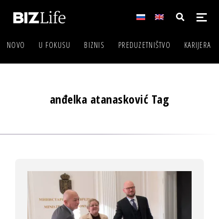
NOVO
U FOKUSU
BIZNIS
PREDUZETNIŠTVO
KARIJERA
anđelka atanasković Tag