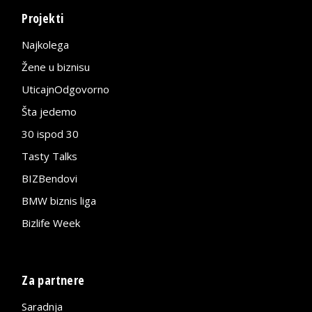
Projekti
Najkolega
Žene u biznisu
UticajnOdgovorno
Šta jedemo
30 ispod 30
Tasty Talks
BIZBendovi
BMW biznis liga
Bizlife Week
Za partnere
Saradnja