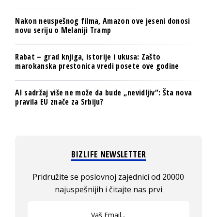
Nakon neuspešnog filma, Amazon ove jeseni donosi
novu seriju o Melaniji Tramp
Rabat – grad knjiga, istorije i ukusa: Zašto
marokanska prestonica vredi posete ove godine
AI sadržaj više ne može da bude „nevidljiv“: Šta nova
pravila EU znače za Srbiju?
BIZLIFE NEWSLETTER
Pridružite se poslovnoj zajednici od 20000
najuspešnijih i čitajte nas prvi