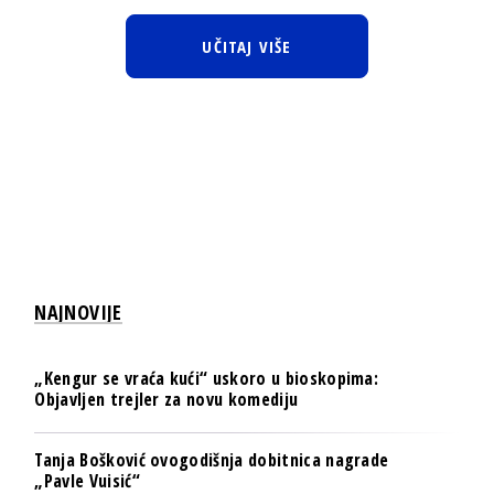
UČITAJ VIŠE
NAJNOVIJE
„Kengur se vraća kući“ uskoro u bioskopima:
Objavljen trejler za novu komediju
Tanja Bošković ovogodišnja dobitnica nagrade
„Pavle Vuisić“