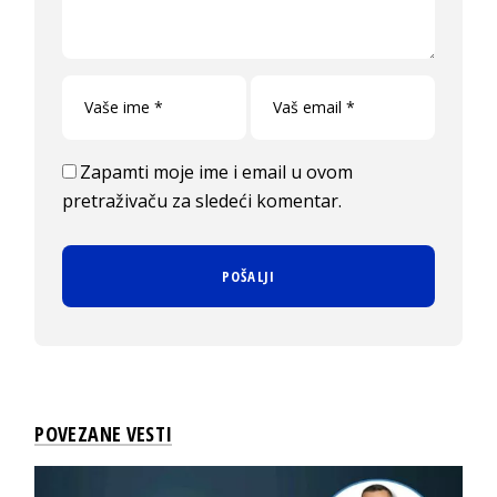
Zapamti moje ime i email u ovom
pretraživaču za sledeći komentar.
POVEZANE VESTI