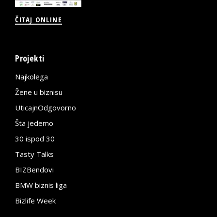
ČITAJ ONLINE
Projekti
Najkolega
Žene u biznisu
UticajnOdgovorno
Šta jedemo
30 ispod 30
Tasty Talks
BIZBendovi
BMW biznis liga
Bizlife Week