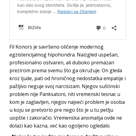
Fil Konors je savršeno oličenje modernog
egzistencijalnog hipohondra. Naizgled uspešan,
profesionalno ostvaren, ali duboko premazan
prezirom prema svemu što ga okružuje. On gleda
kroz ljude, pati od hroničnog nedostatka empatije i
pažljivo neguje svoj narcisizam. Njegov suštinski
problem nije Panksatoni, niti vremenski tesnac u
kom je zaglavljen, njegov najveći problem je osoba
u koju se pretvorio pre nego što je u tu petlju
uopšte i zakoračio. Vremenska anomalija ovde ne
dolazi kao kazna, već kao ogoljeno ogledalo.