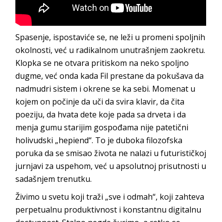
Spasenje, ispostaviće se, ne leži u promeni spoljnih
okolnosti, već u radikalnom unutrašnjem zaokretu.
Klopka se ne otvara pritiskom na neko spoljno
dugme, već onda kada Fil prestane da pokušava da
nadmudri sistem i okrene se ka sebi. Momenat u
kojem on počinje da uči da svira klavir, da čita
poeziju, da hvata dete koje pada sa drveta i da
menja gumu starijim gospođama nije patetični
holivudski „hepiend“. To je duboka filozofska
poruka da se smisao života ne nalazi u futurističkoj
jurnjavi za uspehom, već u apsolutnoj prisutnosti u
sadašnjem trenutku.
Živimo u svetu koji traži „sve i odmah“, koji zahteva
perpetualnu produktivnost i konstantnu digitalnu