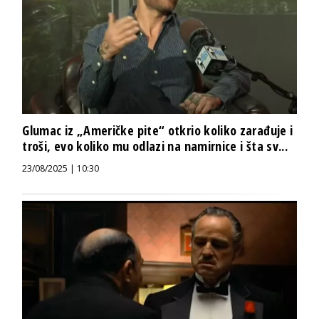
Glumac iz „Američke pite“ otkrio koliko zarađuje i
troši, evo koliko mu odlazi na namirnice i šta sv...
23/08/2025 | 10:30