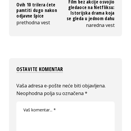
Film bez akcije osvojio
Ovih 10 trilera ćete
gledaoce na Netfliksu:
pamtiti dugo nakon
Istorijska drama koja
odjavne špice
se gleda u jednom dahu
prethodna vest
naredna vest
OSTAVITE KOMENTAR
Vaša adresa e-pošte neće biti objavljena.
Neophodna polja su označena
*