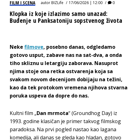
FILM I SCENA
autor
BIZLife
17/06/2026 | 12:00
0
Klopka iz koje izlazimo samo unazad:
Buđenje u Panksatoniju sopstvenog života
Neke
filmove
, posebno danas, odgledamo
gotovo usput, zabave nas na sat-dva, a onda
tiho skliznu u letargiju zaborava. Nasuprot
njima stoje ona retka ostvarenja koja sa
svakom novom decenijom dobijaju na težini,
kao da tek protokom vremena njihova stvarna
poruka uspeva da dopre do nas.
Kultni film „
Dan mrmota
“ (Groundhog Day) iz
1993. godine klasičan je primer takvog filmskog
paradoksa. Na prvi pogled nastao kao lagana
komedija, ali danas se gleda kao hladan, gotovo