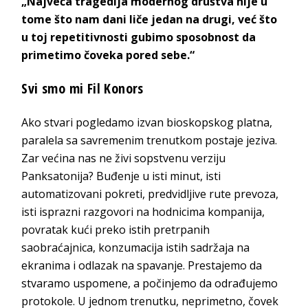
„Najveća tragedija modernog društva nije u
tome što nam dani liče jedan na drugi, već što
u toj repetitivnosti gubimo sposobnost da
primetimo čoveka pored sebe.“
Svi smo mi Fil Konors
Ako stvari pogledamo izvan bioskopskog platna,
paralela sa savremenim trenutkom postaje jeziva.
Zar većina nas ne živi sopstvenu verziju
Panksatonija? Buđenje u isti minut, isti
automatizovani pokreti, predvidljive rute prevoza,
isti isprazni razgovori na hodnicima kompanija,
povratak kući preko istih pretrpanih
saobraćajnica, konzumacija istih sadržaja na
ekranima i odlazak na spavanje. Prestajemo da
stvaramo uspomene, a počinjemo da odrađujemo
protokole. U jednom trenutku, neprimetno, čovek