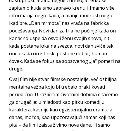
dostupnost. Stalno negde žurimo, a retko se
zapitamo kuda smo zapravo krenuli. Imamo više
informacija nego ikada, a manje mudrosti nego
ikad pre. „Dan mrmota“ nas vraća na fabrička
podešavanja. Novi dan za Fila ne počinje kada on
konačno uspe da osvoji ženu svojih snova, niti
kada postane lokalna zvezda, novi dan sviće tek
onda kada on istinski postane dobar, human
čovek. Kada se fokus sa sopstvenog „ja“ pomeri na
druge.
Ovaj film nije stvar filmske nostalgije, već ozbiljna
mentalna vežba koju bi trebalo praktikovati
periodično. U različitim životnim dobima čitaćemo
ga drugačije: u mladosti kao pitku komediju
karaktera, kasnije kao egzistencijalnu dramu, a
danas, možda, kao upozoravajući šamar koji nas
pita – da li mi zaista živimo nove dane, ili samo