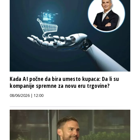
Kada AI počne da bira umesto kupaca: Da li su
kompanije spremne za novu eru trgovine?
08/06/2026 | 12:00