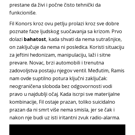
prestane da živi i počne čisto tehnički da
funkcioniše.
Fil Konors kroz ovu petlju prolazi kroz sve dobre
poznate faze ljudskog suočavanja sa krizom. Prvo
dolazi
bahatost
, kada shvati da nema sutrašnjice,
on zaključuje da nema ni posledica. Koristi situaciju
za jeftini hedonizam, manipulaciju, laži i sitne
prevare. Novac, brzi automobili i trenutna
zadovoljstva postaju njegov ventil. Međutim, Ramis
nam ovde suptilno potura ključni zaključak:
neograničena sloboda bez odgovornosti vodi
pravo u najdublji očaj. Kada iscrpi sve materijalne
kombinacije, Fil ostaje prazan, toliko suicidalno
prazan da ni smrt više nema smisla, jer se čak i
nakon nje budi uz isti iritantni zvuk radio-alarma.