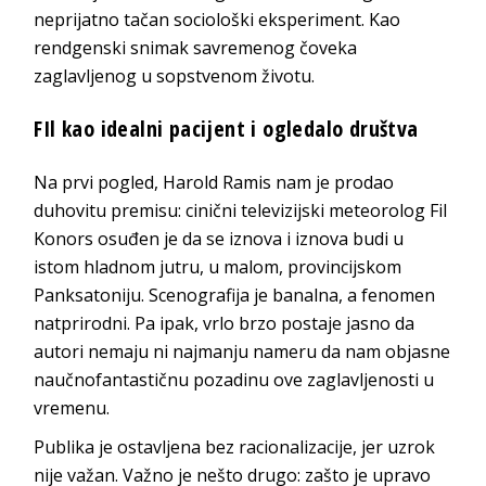
neprijatno tačan sociološki eksperiment. Kao
rendgenski snimak savremenog čoveka
zaglavljenog u sopstvenom životu.
FIl kao idealni pacijent i ogledalo društva
Na prvi pogled, Harold Ramis nam je prodao
duhovitu premisu: cinični televizijski meteorolog Fil
Konors osuđen je da se iznova i iznova budi u
istom hladnom jutru, u malom, provincijskom
Panksatoniju. Scenografija je banalna, a fenomen
natprirodni. Pa ipak, vrlo brzo postaje jasno da
autori nemaju ni najmanju nameru da nam objasne
naučnofantastičnu pozadinu ove zaglavljenosti u
vremenu.
Publika je ostavljena bez racionalizacije, jer uzrok
nije važan. Važno je nešto drugo: zašto je upravo