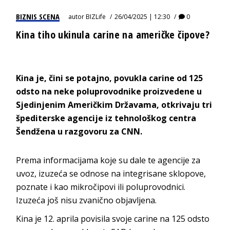
BIZNIS SCENA
autor
BIZLife
26/04/2025 | 12:30
0
Kina tiho ukinula carine na američke čipove?
Kina je, čini se potajno, povukla carine od 125
odsto na neke poluprovodnike proizvedene u
Sjedinjenim Američkim Državama, otkrivaju tri
špediterske agencije iz tehnološkog centra
Šendžena u razgovoru za CNN.
Prema informacijama koje su dale te agencije za
uvoz, izuzeća se odnose na integrisane sklopove,
poznate i kao mikročipovi ili poluprovodnici.
Izuzeća još nisu zvanično objavljena.
Kina je 12. aprila povisila svoje carine na 125 odsto