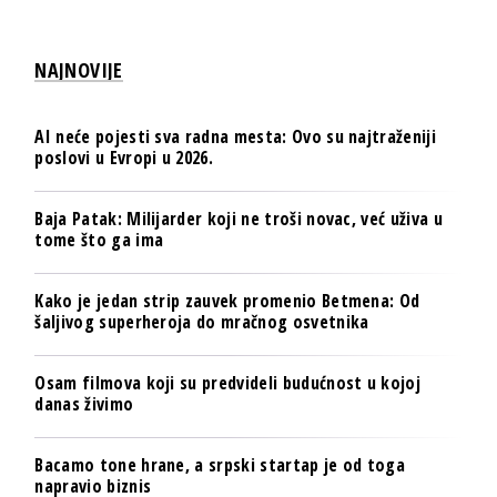
NAJNOVIJE
AI neće pojesti sva radna mesta: Ovo su najtraženiji
poslovi u Evropi u 2026.
Baja Patak: Milijarder koji ne troši novac, već uživa u
tome što ga ima
Kako je jedan strip zauvek promenio Betmena: Od
šaljivog superheroja do mračnog osvetnika
Osam filmova koji su predvideli budućnost u kojoj
danas živimo
Bacamo tone hrane, a srpski startap je od toga
napravio biznis