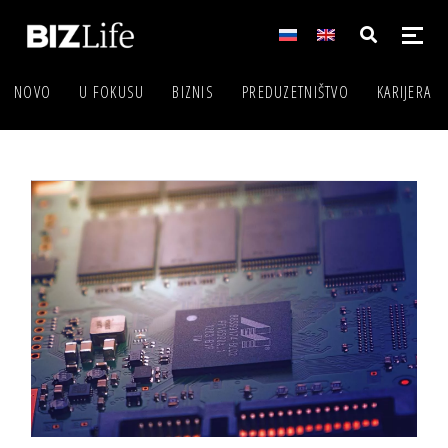
NOVO
U FOKUSU
BIZNIS
PREDUZETNIŠTVO
KARIJERA