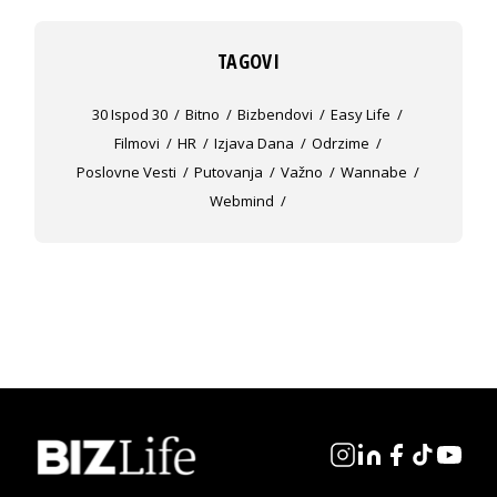
TAGOVI
30 Ispod 30
Bitno
Bizbendovi
Easy Life
Filmovi
HR
Izjava Dana
Odrzime
Poslovne Vesti
Putovanja
Važno
Wannabe
Webmind