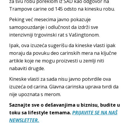
za svu robu poreklom iz SAD kao odgovor na
Trampove carine od 145 odsto na kinesku robu.
Peking već mesecima javno pokazuje
samopouzdanje i odlučnost da izdrži sve
intenzivniji trgovinski rat s Vašingtonom.
Ipak, ova izuzeća sugerišu da kineske vlasti ipak
moraju da povuku deo carinskih mera na ključne
artikle koje ne mogu proizvesti u zemlji niti
nabaviti drugde.
Kineske vlasti za sada nisu javno potvrdile ova
izuzeća od carina. Glavna carinska uprava tvrdi da
nije upoznata s merom.
Saznajte sve o dešavanjima u biznisu, budite u
toku sa lifestyle temama.
PRIJAVITE SE NA NAŠ
NEWSLETTER.