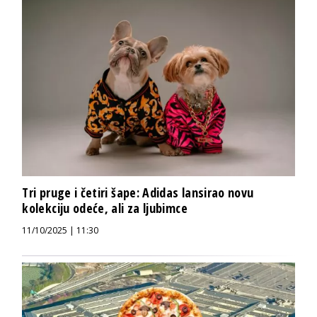
Tri pruge i četiri šape: Adidas lansirao novu
kolekciju odeće, ali za ljubimce
11/10/2025 | 11:30