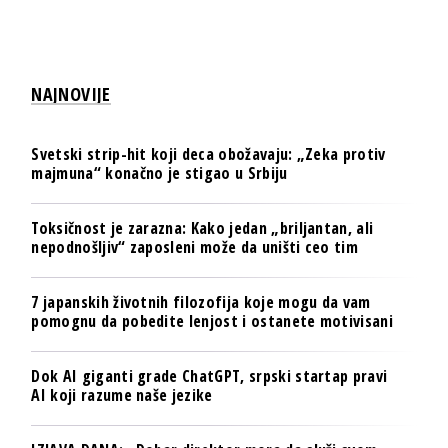
NAJNOVIJE
Svetski strip-hit koji deca obožavaju: „Zeka protiv
majmuna“ konačno je stigao u Srbiju
Toksičnost je zarazna: Kako jedan „briljantan, ali
nepodnošljiv“ zaposleni može da uništi ceo tim
7 japanskih životnih filozofija koje mogu da vam
pomognu da pobedite lenjost i ostanete motivisani
Dok AI giganti grade ChatGPT, srpski startap pravi
AI koji razume naše jezike