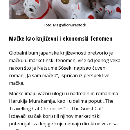
Foto: Magnific/wirestock
Mačke kao književni i ekonomski fenomen
Globalni bum japanske književnosti pretvorio je
mačku u marketinški fenomen, više od jednog veka
nakon što je Natsume Sōseki napisao čuveni
roman „Ja sam mačka“, ispričan iz perspektive
mačke.
Mačke imaju važnu ulogu u nadrealnim romanima
Harukija Murakamija, kao i u delima poput „The
Travelling Cat Chronicles“ i „The Guest Cat“.
Izdavači su čak koristili njihov marketinški
potencijal i za knjige koje nemaju direktne veze sa