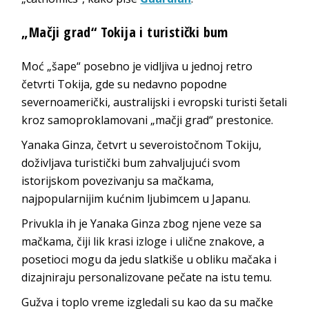
„Mačji grad“ Tokija i turistički bum
Moć „šape“ posebno je vidljiva u jednoj retro
četvrti Tokija, gde su nedavno popodne
severnoamerički, australijski i evropski turisti šetali
kroz samoproklamovani „mačji grad“ prestonice.
Yanaka Ginza, četvrt u severoistočnom Tokiju,
doživljava turistički bum zahvaljujući svom
istorijskom povezivanju sa mačkama,
najpopularnijim kućnim ljubimcem u Japanu.
Privukla ih je Yanaka Ginza zbog njene veze sa
mačkama, čiji lik krasi izloge i ulične znakove, a
posetioci mogu da jedu slatkiše u obliku mačaka i
dizajniraju personalizovane pečate na istu temu.
Gužva i toplo vreme izgledali su kao da su mačke