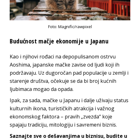
Foto: Magnific/rawpixel
Budućnost mačje ekonomije u Japanu
Kao i njihovi rođaci na depopulisanom ostrvu
Aoshima, japanske mačke zavise od ljudi koji ih
podržavaju. Uz dugoročan pad populacije u zemlji i
starenje društva, očekuje se da bi broj kućnih
ljubimaca mogao da opada.
Ipak, za sada, mačke u Japanu i dalje uživaju status
kulturnih ikona, turističkih atrakcija i važnog
ekonomskog faktora – pravih „zvezda“ koje
spajaju tradiciju, mitologiju i savremeni biznis.
Saznajte sve o dešavanjima u biznisu, budite u