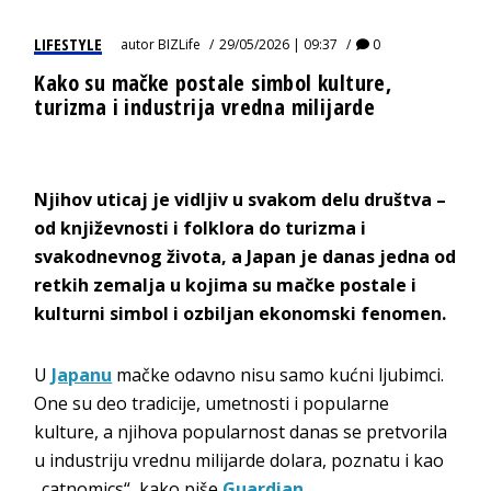
LIFESTYLE
autor
BIZLife
29/05/2026 | 09:37
0
Kako su mačke postale simbol kulture,
turizma i industrija vredna milijarde
Njihov uticaj je vidljiv u svakom delu društva –
od književnosti i folklora do turizma i
svakodnevnog života, a Japan je danas jedna od
retkih zemalja u kojima su mačke postale i
kulturni simbol i ozbiljan ekonomski fenomen.
U
Japanu
mačke odavno nisu samo kućni ljubimci.
One su deo tradicije, umetnosti i popularne
kulture, a njihova popularnost danas se pretvorila
u industriju vrednu milijarde dolara, poznatu i kao
„catnomics“, kako piše
Guardian
.