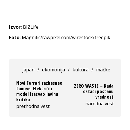
Izvor:
BIZLife
Foto:
Magnific/rawpixel.com/wirestock/freepik
japan
/
ekomonija
/
kultura
/
mačke
Novi Ferrari razbesneo
ZERO WASTE – Kada
fanove: Električni
ostaci postanu
model izazvao lavinu
vrednost
kritika
naredna vest
prethodna vest