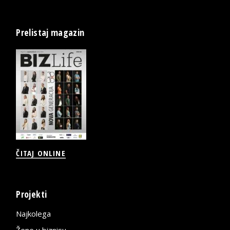
Prelistaj magazin
ČITAJ ONLINE
Projekti
Najkolega
Žene u biznisu