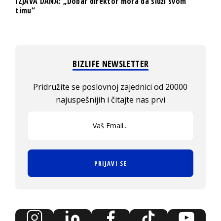
IZJAVA DANA: „Dobar direktor mora da služi svom
timu“
BIZLIFE NEWSLETTER
Pridružite se poslovnoj zajednici od 20000
najuspešnijih i čitajte nas prvi
PRIJAVI SE