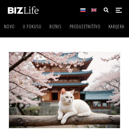
NOVO
U FOKUSU
BIZNIS
PREDUZETNIŠTVO
KARIJERA