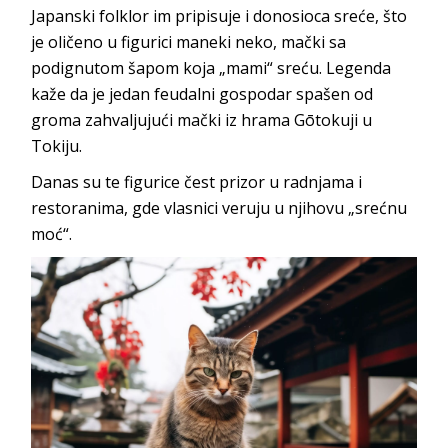
Japanski folklor im pripisuje i donosioca sreće, što
je oličeno u figurici maneki neko, mački sa
podignutom šapom koja „mami“ sreću. Legenda
kaže da je jedan feudalni gospodar spašen od
groma zahvaljujući mački iz hrama Gōtokuji u
Tokiju.
Danas su te figurice čest prizor u radnjama i
restoranima, gde vlasnici veruju u njihovu „srećnu
moć“.