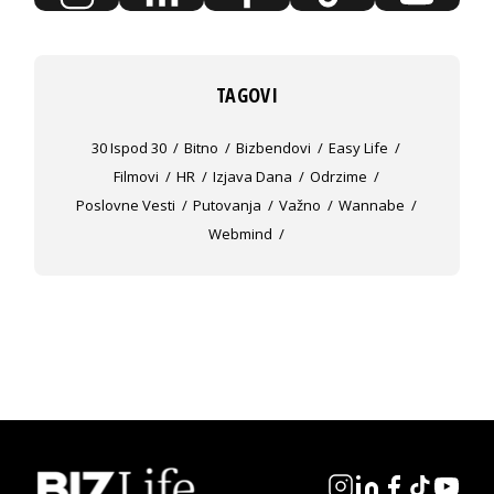
TAGOVI
30 Ispod 30
Bitno
Bizbendovi
Easy Life
Filmovi
HR
Izjava Dana
Odrzime
Poslovne Vesti
Putovanja
Važno
Wannabe
Webmind