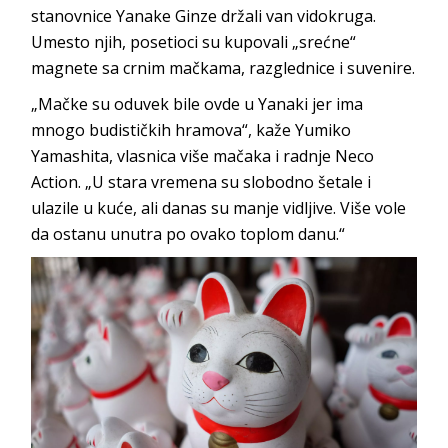
stanovnice Yanake Ginze držali van vidokruga.
Umesto njih, posetioci su kupovali „srećne“
magnete sa crnim mačkama, razglednice i suvenire.
„Mačke su oduvek bile ovde u Yanaki jer ima
mnogo budističkih hramova“, kaže Yumiko
Yamashita, vlasnica više mačaka i radnje Neco
Action. „U stara vremena su slobodno šetale i
ulazile u kuće, ali danas su manje vidljive. Više vole
da ostanu unutra po ovako toplom danu.“