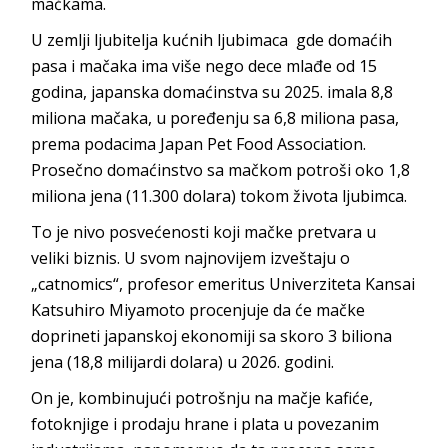
mačkama.
U zemlji ljubitelja kućnih ljubimaca gde domaćih
pasa i mačaka ima više nego dece mlađe od 15
godina, japanska domaćinstva su 2025. imala 8,8
miliona mačaka, u poređenju sa 6,8 miliona pasa,
prema podacima Japan Pet Food Association.
Prosečno domaćinstvo sa mačkom potroši oko 1,8
miliona jena (11.300 dolara) tokom života ljubimca.
To je nivo posvećenosti koji mačke pretvara u
veliki biznis. U svom najnovijem izveštaju o
„catnomics“, profesor emeritus Univerziteta Kansai
Katsuhiro Miyamoto procenjuje da će mačke
doprineti japanskoj ekonomiji sa skoro 3 biliona
jena (18,8 milijardi dolara) u 2026. godini.
On je, kombinujući potrošnju na mačje kafiće,
fotoknjige i prodaju hrane i plata u povezanim