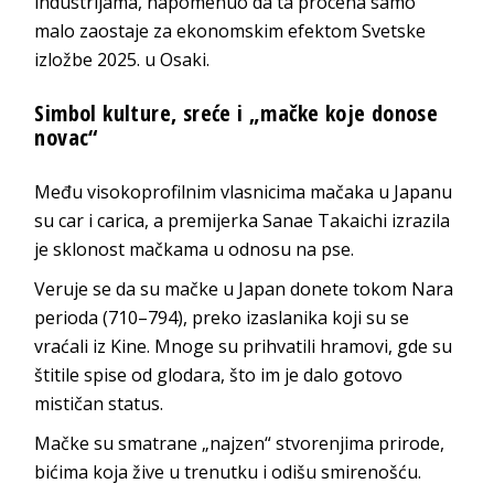
industrijama, napomenuo da ta procena samo
malo zaostaje za ekonomskim efektom Svetske
izložbe 2025. u Osaki.
Simbol kulture, sreće i „mačke koje donose
novac“
Među visokoprofilnim vlasnicima mačaka u Japanu
su car i carica, a premijerka Sanae Takaichi izrazila
je sklonost mačkama u odnosu na pse.
Veruje se da su mačke u Japan donete tokom Nara
perioda (710–794), preko izaslanika koji su se
vraćali iz Kine. Mnoge su prihvatili hramovi, gde su
štitile spise od glodara, što im je dalo gotovo
mističan status.
Mačke su smatrane „najzen“ stvorenjima prirode,
bićima koja žive u trenutku i odišu smirenošću.